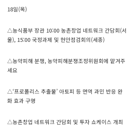
18일(목)
△농식품부 장관 10:00 농촌창업 네트워크 간담회(서
울), 15:00 국정과제 및 현안점검회의(세종)
△농약피해 분쟁, 농약피해분쟁조정위원회에 맡겨주
세요
△‘프로폴리스 추출물’ 아토피 등 면역 과민 반응 완
화 효과 구명
△농촌창업 네트워크 간담회 및 투자 쇼케이스 개최