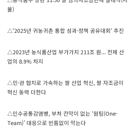
울)
△‘2025년 귀농귀촌 통합 성과·정책 공유대회‘ 추진
△2023년 농식품산업 부가가치 211조 원... 전체 산
업의 8.9% 차지
△민·관 협치로 가속하는 쌀 산업 혁신, 쌀 자조금이
혁신 동력 더한다
△인수공통감염병, 부처 칸막이 없는 ‘원팀(One-
Team)’ 대응으로 빈틈없이 막는다