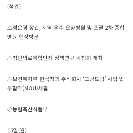
(석간)
△정은경 장관, 지역 우수 요양병원 및 포괄 2차 종합
병원 현장방문
△첨단의료복합단지 정책연구 공청회 개최
△보건복지부-한국청과 주식회사 ‘그냥드림’ 사업 업
무협약(MOU)체결
◇농림축산식품부
15일(월)