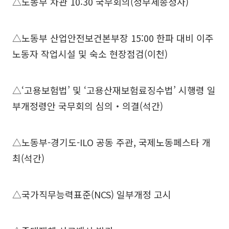
△노동부 차관 10:30 국무회의(정부세종청사)
△노동부 산업안전보건본부장 15:00 한파 대비 이주
노동자 작업시설 및 숙소 현장점검(이천)
△‘고용보험법’ 및 ‘고용산재보험료징수법’ 시행령 일
부개정령안 국무회의 심의‧의결(석간)
△노동부-경기도-ILO 공동 주관, 국제노동페스타 개
최(석간)
△국가직무능력표준(NCS) 일부개정 고시