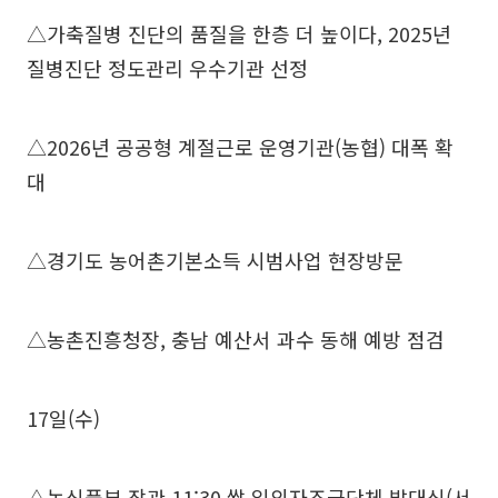
△가축질병 진단의 품질을 한층 더 높이다, 2025년
질병진단 정도관리 우수기관 선정
△2026년 공공형 계절근로 운영기관(농협) 대폭 확
대
△경기도 농어촌기본소득 시범사업 현장방문
△농촌진흥청장, 충남 예산서 과수 동해 예방 점검
17일(수)
△농식품부 장관 11:30 쌀 임의자조금단체 발대식(서