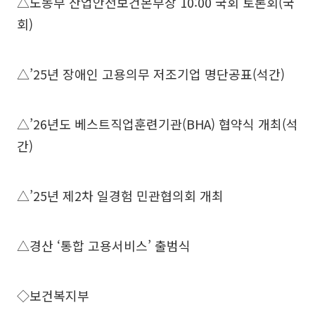
△노동부 산업안전보건본부장 10:00 국회 토론회(국
회)
△’25년 장애인 고용의무 저조기업 명단공표(석간)
△’26년도 베스트직업훈련기관(BHA) 협약식 개최(석
간)
△’25년 제2차 일경험 민관협의회 개최
△경산 ‘통합 고용서비스’ 출범식
◇보건복지부