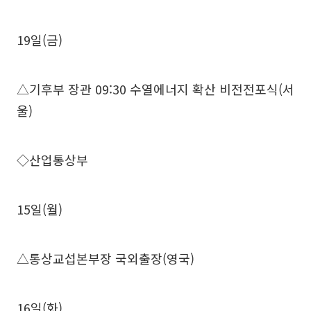
19일(금)
△기후부 장관 09:30 수열에너지 확산 비전전포식(서
울)
◇산업통상부
15일(월)
△통상교섭본부장 국외출장(영국)
16일(화)