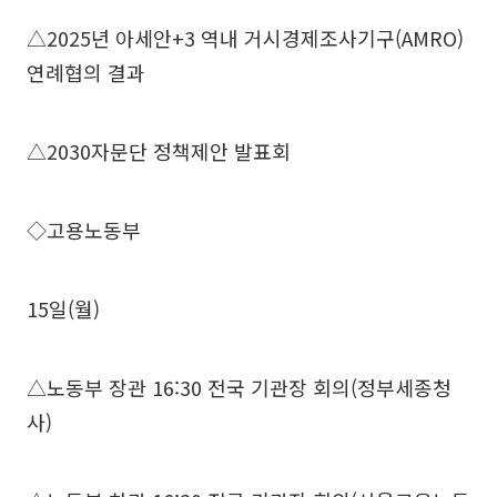
△2025년 아세안+3 역내 거시경제조사기구(AMRO)
연례협의 결과
△2030자문단 정책제안 발표회
◇고용노동부
15일(월)
△노동부 장관 16:30 전국 기관장 회의(정부세종청
사)