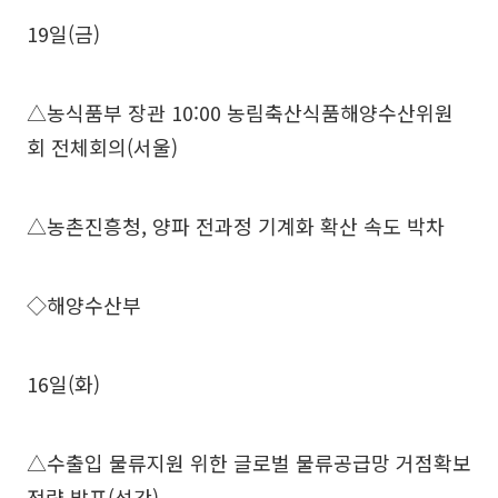
19일(금)
△농식품부 장관 10:00 농림축산식품해양수산위원
회 전체회의(서울)
△농촌진흥청, 양파 전과정 기계화 확산 속도 박차
◇해양수산부
16일(화)
△수출입 물류지원 위한 글로벌 물류공급망 거점확보
전략 발표(석간)