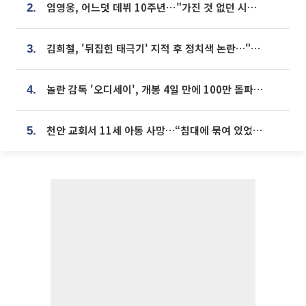
임영웅, 어느덧 데뷔 10주년⋯"가진 것 없던 시절, 내 앞엔 20명의 팬뿐"
2.
김희철, '뒤집힌 태극기' 지적 후 정치색 논란…"좌우 떠나 우리나라 국기"
3.
놀란 감독 '오디세이', 개봉 4일 만에 100만 돌파⋯'왕사남' 보다 빠르다
4.
천안 교회서 11세 아동 사망…“침대에 묶여 있었다” 진술 확보
5.