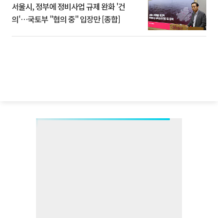
서울시, 정부에 정비사업 규제 완화 '건
의'⋯국토부 "협의 중" 입장만 [종합]