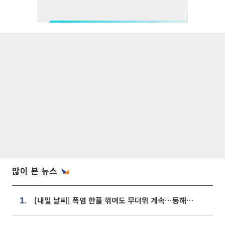
많이 본 뉴스
[내일 날씨] 폭염 한풀 꺾여도 무더위 계속⋯동해안 이틀 연속 비
1.