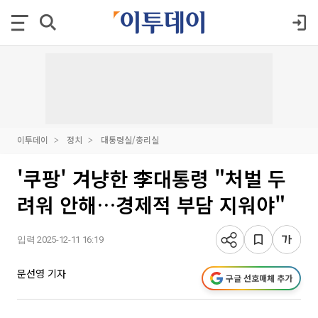
이투데이
정치
대통령실/총리실
'쿠팡' 겨냥한 李대통령 "처벌 두
려워 안해…경제적 부담 지워야"
입력 2025-12-11 16:19
문선영 기자
구글 선호매체 추가