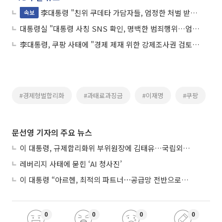
李대통령 "친위 쿠데타 가담자들, 엄정한 처벌 받아야"
속보
대통령실 "대통령 사칭 SNS 확인, 명백한 범죄행위…엄중 처벌"
李대통령, 쿠팡 사태에 "경제 제재 위한 강제조사권 검토하라"
#경제형벌합리화
#과태료과징금
#이재명
#쿠팡
문선영 기자의 주요 뉴스
이 대통령, 규제합리화위 부위원장에 김태유…국립외교원장 김흥규
레버리지 사태에 묻힌 ‘AI 청사진’
이 대통령 “아르헨, 최적의 파트너⋯공급망 전반으로 확대”
0
0
0
0