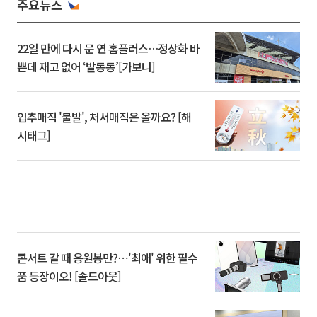
주요뉴스
22일 만에 다시 문 연 홈플러스…정상화 바
쁜데 재고 없어 ‘발동동’[가보니]
입추매직 '불발', 처서매직은 올까요? [해
시태그]
콘서트 갈 때 응원봉만?⋯'최애' 위한 필수
품 등장이오! [솔드아웃]