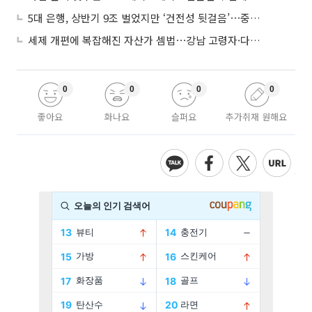
5대 은행, 상반기 9조 벌었지만 ‘건전성 뒷걸음’⋯중기대출 문턱 높아지나
세제 개편에 복잡해진 자산가 셈법⋯강남 고령자·다주택자 ‘자산재편 고심’
0
0
0
0
좋아요
화나요
슬퍼요
추가취재 원해요