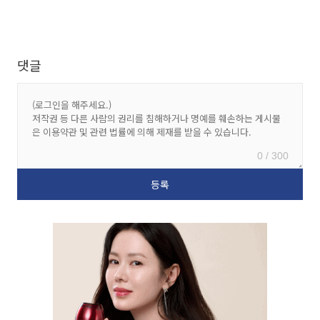
댓글
0 / 300