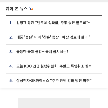
많이 본 뉴스
김정관 장관 “반도체 성과급, 주총 승인 받도록”…상법·자본시장법 개정 시사
1.
태풍 '돌핀' 이어 '찬홈' 등장…예상 경로에 한국 '한숨'
2.
급등한 국제 금값…국내 금시세는?
3.
오늘 KBO 긴급 실행위원회, 주말도 폭염취소 될까
4.
삼성전자·SK하이닉스 “주주 환원 강화 방안 마련”
5.