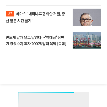
하마스 “네타냐후 합의안 거절, 총
단독
선 앞둔 시간 끌기”
반도체 날개 달고 날았다⋯'역대급' 상반
기 경상수지 흑자 2000억달러 육박 [종합]