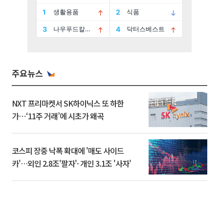
주요뉴스
NXT 프리마켓서 SK하이닉스 또 하한
가⋯‘11주 거래’에 시초가 왜곡
코스피 장중 낙폭 확대에 '매도 사이드
카'…외인 2.8조'팔자'· 개인 3.1조 '사자'