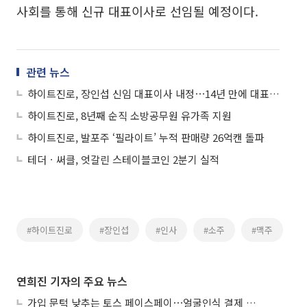
사회를 통해 신규 대표이사로 선임될 예정이다.
관련 뉴스
하이트진로, 장인섭 신임 대표이사 내정⋯14년 만에 대표 교체
하이트진로, 8년째 순직 소방공무원 유가족 지원
하이트진로, 발포주 ‘필라이트’ 누적 판매량 26억캔 돌파
테더ㆍ써클, 엇갈린 스테이블코인 2분기 실적
#하이트진로
#장인섭
#인사
#소주
#맥주
연희진 기자의 주요 뉴스
가입 문턱 낮추는 토스 페이스페이⋯얼굴인식 결제 확산 속도낸다