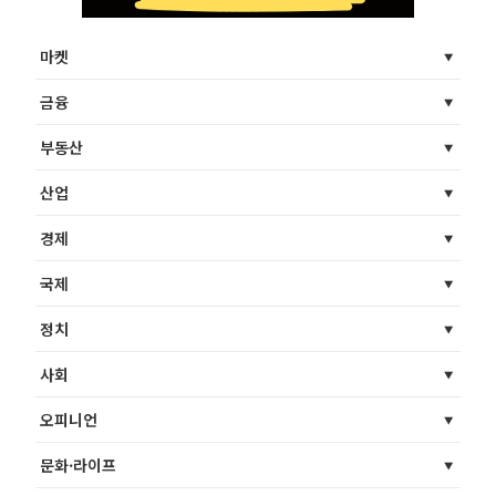
마켓
금융
부동산
산업
경제
국제
정치
사회
오피니언
문화·라이프