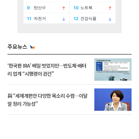
주요뉴스
‘한국판 IRA’ 베일 벗었지만…반도체·배터
리 업계 “시행령이 관건”
與 “세제개편안 다양한 목소리 수렴…이달
말 정리 가능성”