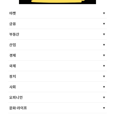
마켓
금융
부동산
산업
경제
국제
정치
사회
오피니언
문화·라이프