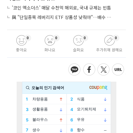
'코인 엑소더스' 매달 수천억 해외로, 국내 규제는 빈틈
與 "단일종목 레버리지 ETF 상품성 낮춰야"…배수 조정안도 거론
0
0
0
0
좋아요
화나요
슬퍼요
추가취재 원해요