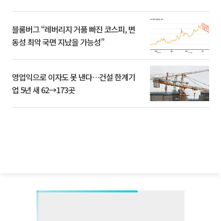
블룸버그 “레버리지 거품 빠진 코스피, 변
동성 최악 국면 지났을 가능성”
영업익으로 이자도 못 낸다…건설 한계기
업 5년 새 62→173곳