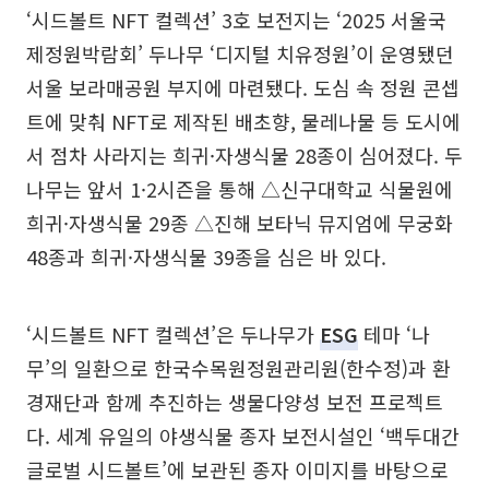
‘시드볼트 NFT 컬렉션’ 3호 보전지는 ‘2025 서울국
제정원박람회’ 두나무 ‘디지털 치유정원’이 운영됐던
서울 보라매공원 부지에 마련됐다. 도심 속 정원 콘셉
트에 맞춰 NFT로 제작된 배초향, 물레나물 등 도시에
서 점차 사라지는 희귀·자생식물 28종이 심어졌다. 두
나무는 앞서 1·2시즌을 통해 △신구대학교 식물원에
희귀·자생식물 29종 △진해 보타닉 뮤지엄에 무궁화
48종과 희귀·자생식물 39종을 심은 바 있다.
‘시드볼트 NFT 컬렉션’은 두나무가
ESG
테마 ‘나
무’의 일환으로 한국수목원정원관리원(한수정)과 환
경재단과 함께 추진하는 생물다양성 보전 프로젝트
다. 세계 유일의 야생식물 종자 보전시설인 ‘백두대간
글로벌 시드볼트’에 보관된 종자 이미지를 바탕으로