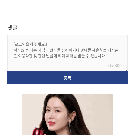
댓글
0 / 300