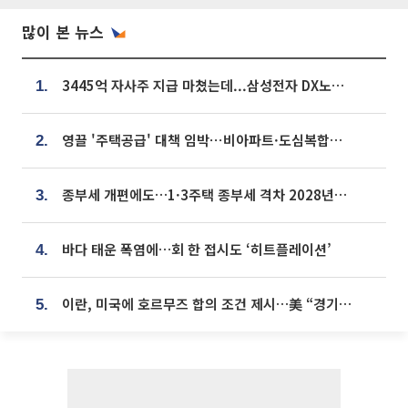
많이 본 뉴스
3445억 자사주 지급 마쳤는데...삼성전자 DX노조, 뒤늦은 '떼쓰기 집회'
1.
영끌 '주택공급' 대책 임박⋯비아파트·도심복합까지 총동원
2.
종부세 개편에도…1·3주택 종부세 격차 2028년부터 확대
3.
바다 태운 폭염에…회 한 접시도 ‘히트플레이션’
4.
이란, 미국에 호르무즈 합의 조건 제시…美 “경기 아직 안 끝나” [종합]
5.