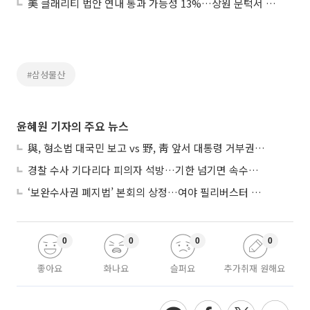
美 클래리티 법안 연내 통과 가능성 13%…상원 문턱서 제동
#삼성물산
윤혜원 기자의 주요 뉴스
與, 형소법 대국민 보고 vs 野, 靑 앞서 대통령 거부권 촉구
경찰 수사 기다리다 피의자 석방…기한 넘기면 속수무책
‘보완수사권 폐지법’ 본회의 상정…여야 필리버스터 대치
0
0
0
0
좋아요
화나요
슬퍼요
추가취재 원해요