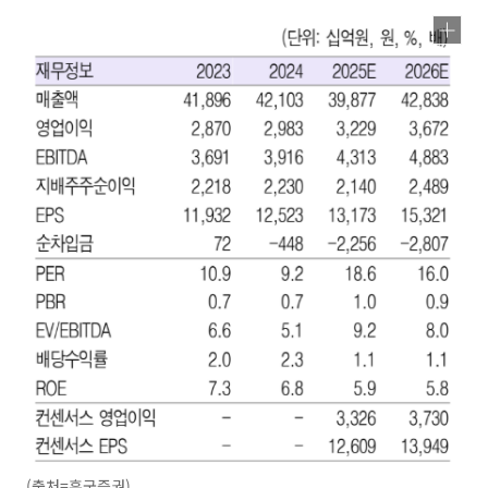
(출처=흥국증권)