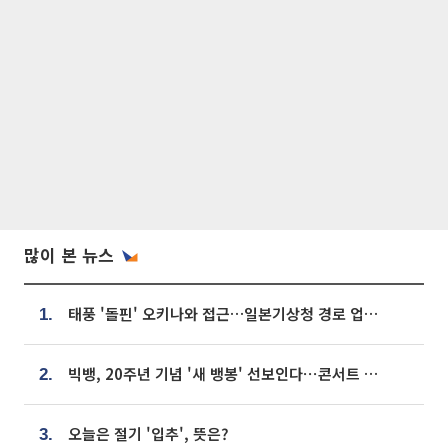
많이 본 뉴스
태풍 '돌핀' 오키나와 접근…일본기상청 경로 업데이트
1.
빅뱅, 20주년 기념 '새 뱅봉' 선보인다⋯콘서트 앞두고 팝업 개최
2.
오늘은 절기 '입추', 뜻은?
3.