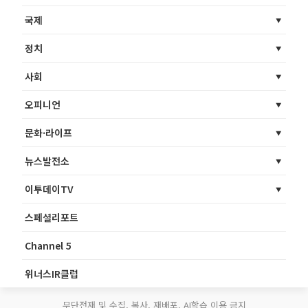
국제
정치
사회
오피니언
문화·라이프
뉴스발전소
이투데이TV
스페셜리포트
Channel 5
위너스IR클럽
무단전재 및 수집, 복사, 재배포, AI학습 이용 금지