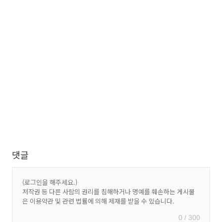
댓글
0 / 300