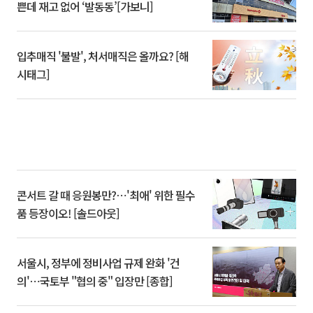
쁜데 재고 없어 ‘발동동’[가보니]
입추매직 '불발', 처서매직은 올까요? [해
시태그]
콘서트 갈 때 응원봉만?⋯'최애' 위한 필수
품 등장이오! [솔드아웃]
서울시, 정부에 정비사업 규제 완화 '건
의'⋯국토부 "협의 중" 입장만 [종합]