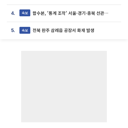
합수본, '통계 조작' 서울·경기·충북 선관위 등 추가 압수수색
속보
4.
전북 완주 삼례읍 공장서 화재 발생
속보
5.