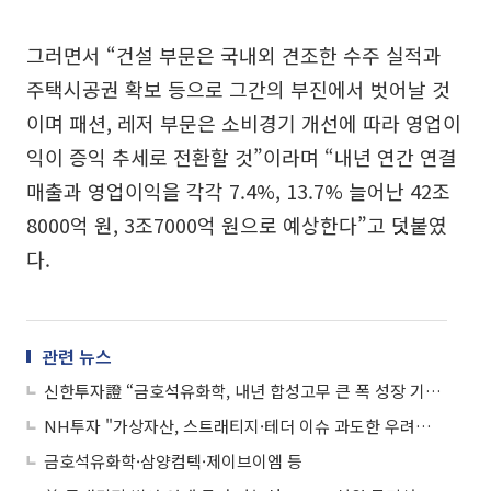
그러면서 “건설 부문은 국내외 견조한 수주 실적과
주택시공권 확보 등으로 그간의 부진에서 벗어날 것
이며 패션, 레저 부문은 소비경기 개선에 따라 영업이
익이 증익 추세로 전환할 것”이라며 “내년 연간 연결
매출과 영업이익을 각각 7.4%, 13.7% 늘어난 42조
8000억 원, 3조7000억 원으로 예상한다”고 덧붙였
다.
관련 뉴스
신한투자證 “금호석유화학, 내년 합성고무 큰 폭 성장 기대⋯증익 기조 지속 전망”
NH투자 "가상자산, 스트래티지·테더 이슈 과도한 우려…제도권 이벤트가 다음 촉매"
금호석유화학·삼양컴텍·제이브이엠 등