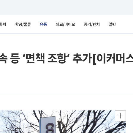
화학
항공/물류
유통
의료/바이오
중기/벤처
일반
속 등 ‘면책 조항’ 추가[이커머