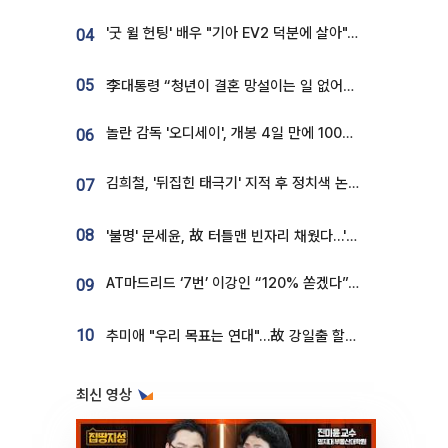
'굿 윌 헌팅' 배우 "기아 EV2 덕분에 살아"…교통사고 후 안전성 극찬
04
05
李대통령 “청년이 결혼 망설이는 일 없어야...제도상 불이익 조사”
놀란 감독 '오디세이', 개봉 4일 만에 100만 돌파⋯'왕사남' 보다 빠르다
06
김희철, '뒤집힌 태극기' 지적 후 정치색 논란…"좌우 떠나 우리나라 국기"
07
08
'불명' 문세윤, 故 터틀맨 빈자리 채웠다…'거북이' 눈물의 최종 우승
AT마드리드 ‘7번’ 이강인 “120% 쏟겠다”⋯시메오네 감독 “필요한 선수”
09
10
추미애 "우리 목표는 연대"…故 강일출 할머니 흉상 제막
최신 영상