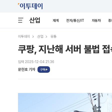
산업
재계
전자/통신/IT
자동차
중
이투데이
산업
유통
쿠팡, 지난해 서버 불법 접
입력 2025-12-04 21:36
문현호 기자
구독