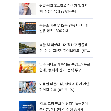
귀밑·턱밑 혹…얼굴 마비가 있다면
‘이 질병’ 의심[e건강~쏙]
주유소 기름값 12주 연속 내려…휘
발유·경유 1800원대
효율·AI 더했다…더 강하고 알뜰해
진 ‘더 뉴 그랜저 하이브리드’ [ET의
모빌리티]
입추 지나도 계속되는 폭염…식음료
업계, ‘늦더위 잡기’ 전력 투구
여름철 마른기침, 냉방병‧감기 아닌
천식일 수도 [e건강~쏙]
‘집도 코칭 받으며 산다’…월급쟁이
부자들, ‘내집마련’ 신청 증가세