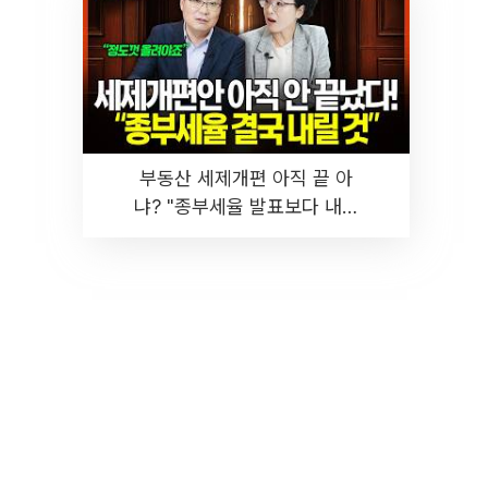
부동산 세제개편 아직 끝 아
냐? "종부세율 발표보다 내릴
것" 장기거주·양도세 전망 I 집
땅지성 I 김인만, 진미윤