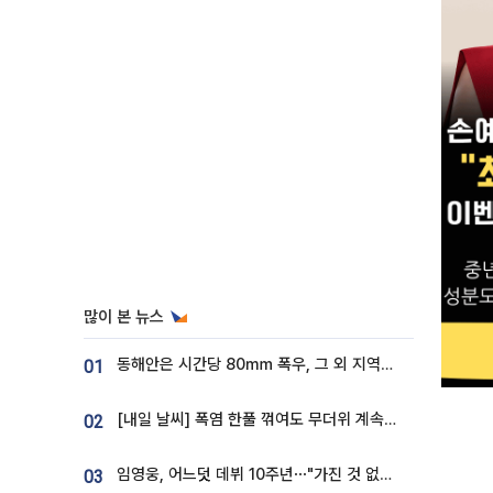
많이 본 뉴스
동해안은 시간당 80㎜ 폭우, 그 외 지역은 폭염…‘극과 극 날씨’
01
[내일 날씨] 폭염 한풀 꺾여도 무더위 계속⋯동해안 이틀 연속 비
02
임영웅, 어느덧 데뷔 10주년⋯"가진 것 없던 시절, 내 앞엔 20명의 팬뿐"
03