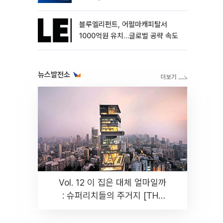
블루엘리펀트, 어펄마캐피탈서
1000억원 유치…글로벌 공략 속도
뉴스발전소
Vol. 12 이 집은 대체 얼마일까
: 슈퍼리치들의 주거지 [THE
RARE]