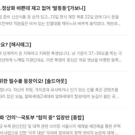
…정상화 바쁜데 재고 없어 ‘발동동’[가보니]
준비 신선식품 등 순차 입고…13일 정식 개장 목표 22일 만에 다시 문을
오전부터 직원들은 비어 있는 진열대를 채우느라 바쁘게 움직였다. 계란과
리를 잡기 시작했지만, 매장 곳곳엔 여전히 텅 빈 매대가 먼저 눈에 들어왔
까요? [해시태그]
’의 단계까지 온 지독하고 지독한 폭염입니다. 낮 기온이 37~39도를 찍는 극
 선선하게 느껴질 지경인데요. 이번 폭염의 중심은 처음 영남을 비롯한 동쪽
 북서풍이 산맥을 넘어 영남 쪽으로 내려오면서 뜨겁고 건조해졌는데요.
 위한 필수품 등장이오! [솔드아웃]
합니다. 자신의 취향, 가치관과 유사하거나 인기 있는 인물 혹은 콘텐츠를
'가 자리 잡은 오늘, 잘파세대(Z세대와 알파세대의 합성어)의 눈길이 쏠린 곳은
리는 공연장. 응원봉만큼이나 눈에 띄는 게 있습니다. 공연이 시작되기
 '건의'⋯국토부 "협의 중" 입장만 [종합]
급 부족 원인진단 및 대책 관련 브리핑 서울시가 재개발·재건축을 통한 주택
비사업으로 인한 '이주 대란' 우려와 정부와의 정책 엇박자 논란에 대해 정