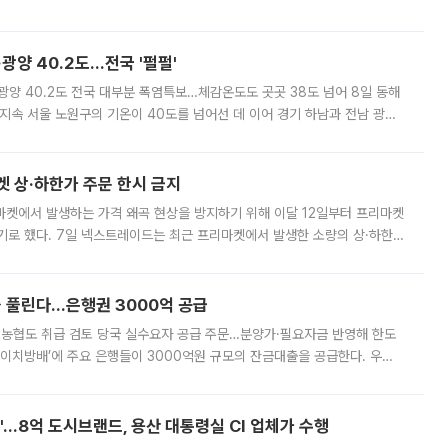
실장은 2031년까지 31만 가구 착공 목표에 차질이 없다는 입장이나,
·광양 40.2도…전국 '펄펄'
·광양 40.2도 전국 대부분 폭염특보…체감온도도 곳곳 38도 넘어 8일 동해
지속 서울 노원구의 기온이 40도를 넘어선 데 이어 경기 하남과 전남 광양
. 전국 대부분 지역에 폭염특보가 내려진 가운데 곳곳에서 39~40도 안팎
켓 상·하한가 주문 한시 금지
마켓에서 발생하는 가격 왜곡 현상을 방지하기 위해 이달 12일부터 프리마켓
기로 했다. 7일 넥스트레이드는 최근 프리마켓에서 발생한 소량의 상·하한
, 주문 오류로 인한 가격 급등락을 최소화하기 위한 비상 대응방안을 발표
 풀린다…은행권 3000억 공급
리·농협도 취급 검토 당국 실수요자 공급 주문…분양가·필요자금 반영해 한도
에이치방배’에 주요 은행들이 3000억원 규모의 잔금대출을 공급한다. 우리
하고 있어 향후 공급 규모가 늘어날 전망이다. 7일 금융권에 따르면 KB국
od'…8억 도시브랜드, 용산 대통령실 CI 업체가 수행