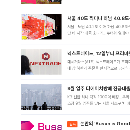
면 반박하고 나섰다. 명노준 서울시 주택
서울 40도 찍더니 하남 40.8도
서울ㆍ노원 40.2도 이어 하남 40.8도
안 비 시작·내륙 소나기…무더위·열대야 
에서도 40도를 웃도는 기온이 관측됐다
의 극심한
넥스트레이드, 12일부터 프리마
대체거래소(ATS) 넥스트레이드가 프리
내 상·하한가 주문을 한시적으로 금지하
가 체결 사례와 관련해 설명자료를 내고
9월 입주 디에이치방배 잔금대출
KB·신한·하나 각각 1000억 배정…우
조정 9월 입주를 앞둔 서울 서초구 ‘디
은행과 NH농협은행도 대출 취급을 검토
민은행
논란의 'Busan is Go
단독