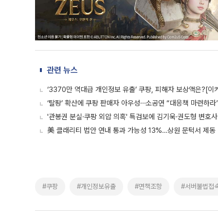
관련 뉴스
‘3370만 역대급 개인정보 유출’ 쿠팡, 피해자 보상액은?[이
‘탈팡’ 확산에 쿠팡 판매자 아우성⋯소공연 “대응책 마련하라
'관봉권 분실·쿠팡 외압 의혹' 특검보에 김기욱·권도형 변호사
美 클래리티 법안 연내 통과 가능성 13%…상원 문턱서 제동
#쿠팡
#개인정보유출
#면책조항
#서버불법접