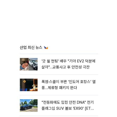
산업 최신 뉴스
'굿 윌 헌팅' 배우 "기아 EV2 덕분에
살아"…교통사고 후 안전성 극찬
폭염·스콜이 부른 ‘인도어 호캉스’ 열
풍…체류형 패키지 뜬다
"전동화에도 입힌 안전 DNA" 전기
플래그십 SUV 볼보 'EX90' [ET의
모빌리티]