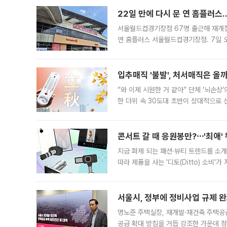
22일 만에 다시 문 연 홈플러스
서울월드컵경기장점 67명 출근해 재개점 
연 홈플러스 서울월드컵경기장점. 7일 
우유, 과일 같은 신선식품이 차근차근 자
입추매직 '불발', 처서매직은 올
“와 이제 시원한 거 같아” 단체 ‘뇌손상
한 더위 속 30도대 초반이 상대적으로
지역에 있었습니다. 7월 말에는 서풍과
콘서트 갈 때 응원봉만?⋯'최애'
지금 화제 되는 패션·뷰티 트렌드를 소개
따라 제품을 사는 '디토(Ditto) 소비
어디일까요? 아이돌 콘서트 시작을 기다
서울시, 정부에 정비사업 규제 완화
명노준 주택실장, 재개발·재건축 주택공
공급 확대 방침을 거듭 강조한 가운데 정