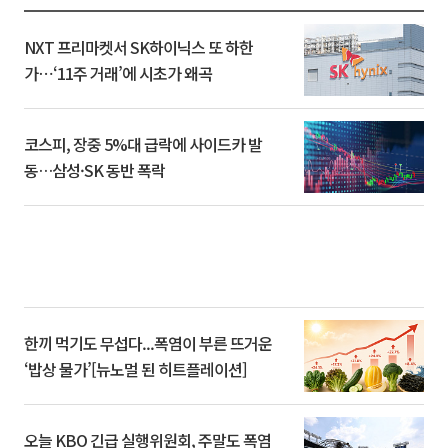
NXT 프리마켓서 SK하이닉스 또 하한
가⋯‘11주 거래’에 시초가 왜곡
코스피, 장중 5%대 급락에 사이드카 발
동…삼성·SK 동반 폭락
한끼 먹기도 무섭다...폭염이 부른 뜨거운
‘밥상 물가’[뉴노멀 된 히트플레이션]
오늘 KBO 긴급 실행위원회, 주말도 폭염