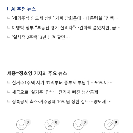
AI 추천 뉴스
'해외주식 양도세 상향' 가짜 담화문에…대통령실 "명백한 허위, 법적 대응 취할 것"
이명박 정부 “부동산 경기 살리자”…완화책 쏟았지만, 금융위기 앞에 멈췄다
‘일시적 2주택’ 3년 넘겨 팔면⋯
세종=정호영 기자의 주요 뉴스
실거주1주택 시가 32억부터 종부세 부담↑…50억이면 454→979만원
세금으로 ‘실거주’ 압박…전기차 빠진 생산공제
장특공제 축소·거주공제 10억원 상한 검토…양도세 실거주 중심 개편
0
0
0
0