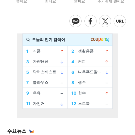
좋아요
화나요
슬퍼요
추가취재 원해요
주요뉴스