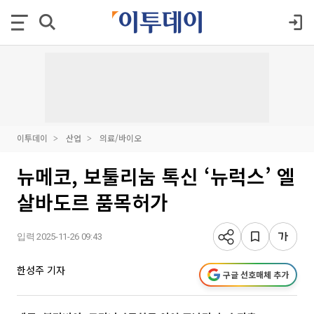
이투데이
산업
의료/바이오
뉴메코, 보툴리눔 톡신 ‘뉴럭스’ 엘
살바도르 품목허가
입력 2025-11-26 09:43
한성주 기자
구글 선호매체 추가