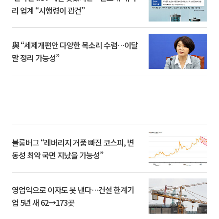
리 업계 “시행령이 관건”
與 “세제개편안 다양한 목소리 수렴…이달
말 정리 가능성”
블룸버그 “레버리지 거품 빠진 코스피, 변
동성 최악 국면 지났을 가능성”
영업익으로 이자도 못 낸다…건설 한계기
업 5년 새 62→173곳