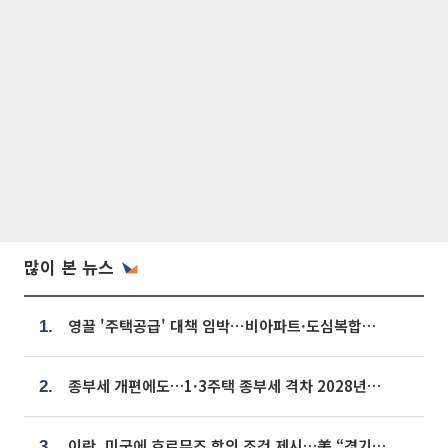
많이 본 뉴스
영끌 '주택공급' 대책 임박⋯비아파트·도심복합까지 총동원
1.
종부세 개편에도…1·3주택 종부세 격차 2028년부터 확대
2.
이란, 미국에 호르무즈 합의 조건 제시…美 “경기 아직 안 끝나” [종합]
3.