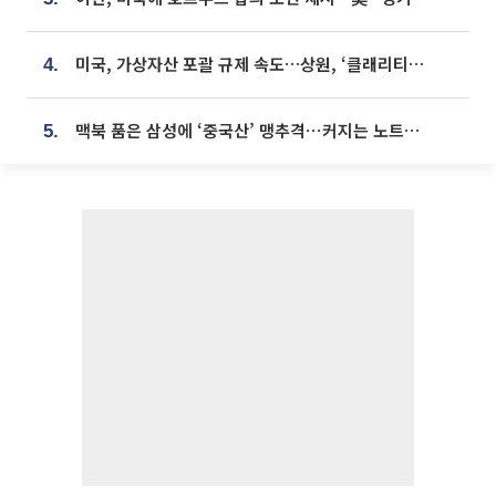
미국, 가상자산 포괄 규제 속도…상원, ‘클래리티법’ 9월 절차투표 추진
4.
맥북 품은 삼성에 ‘중국산’ 맹추격⋯커지는 노트북 OLED 시장
5.