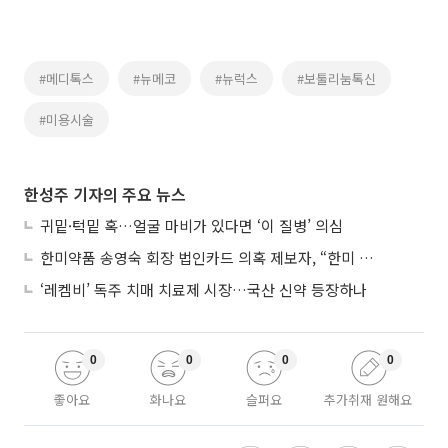
#메디톡스
#뉴메코
#뉴럭스
#보툴리눔톡신
#미용시술
한성주 기자의 주요 뉴스
귀밑·턱밑 혹…얼굴 마비가 있다면 ‘이 질병’ 의심
한미약품 송영숙 회장 법인카드 의혹 제보자, “한미 잘 되기 바라는 마음”
‘레켐비’ 독주 치매 치료제 시장…국산 신약 등장하나
0
0
0
0
좋아요
화나요
슬퍼요
추가취재 원해요