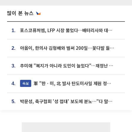
많이 본 뉴스
포스코퓨처엠, LFP 시장 뚫었다…배터리사와 대규모 장기 공급 합의
1.
아옳이, 한의사 김형배와 벌써 200일⋯꽃다발 들고 "프러포즈 아냐"
2.
추미애 "복지가 아니라 도민이 늘었다"…재정난 책임론 정면돌파
3.
軍 "한ㆍ미, 北 발사 탄도미사일 제원 정밀분석 중"
속보
4.
박문성, 축구협회 '성 접대' 보도에 분노…"다 말아먹으려고 작정했나"
5.