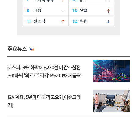
주요뉴스
코스피, 4% 하락에 6270선 마감…삼전
·SK하닉 '와르르' 각각 6%·10%대 급락
ISA 계좌, 5년마다 깨라고요? [이슈크래
커]