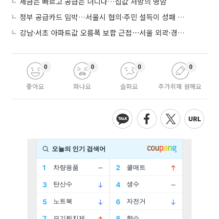
세금은 빠르고 공급은 더디다…집값 처방의 명암
정부 공급카드 임박…서울시 협의·주민 설득이 성패 가른다
강남·서초 아파트값 오름폭 보합 근접⋯서울 외곽·경기 남부 중심 매수세
0
0
0
0
좋아요
화나요
슬퍼요
추가취재 원해요