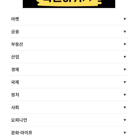
마켓
금융
부동산
산업
경제
국제
정치
사회
오피니언
문화·라이프