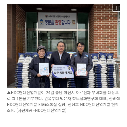
▲HDC현대산업개발이 24일 충남 아산시 어르신과 부녀회를 대상으
로 쌀 1톤을 기부했다. 왼쪽부터 박은자 향토설화연구회 대표, 신왕섭
HDC현대산업개발 ESG소통실 실장, 신정호 HDC현대산업개발 현장
소장. (사진제공=HDC현대산업개발)