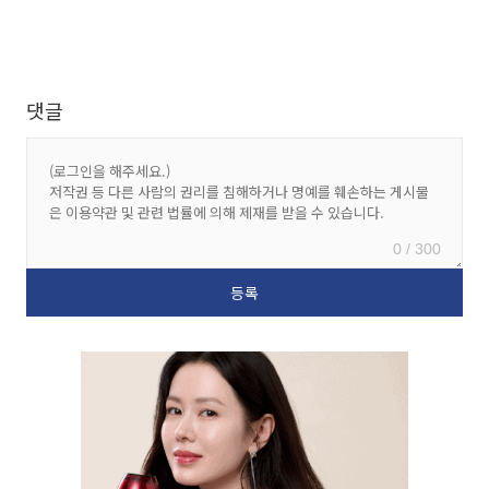
댓글
0 / 300