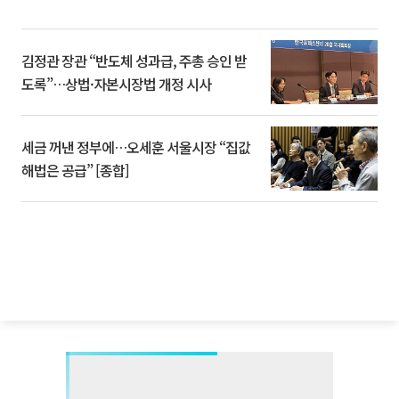
김정관 장관 “반도체 성과급, 주총 승인 받
도록”…상법·자본시장법 개정 시사
세금 꺼낸 정부에…오세훈 서울시장 “집값
해법은 공급” [종합]