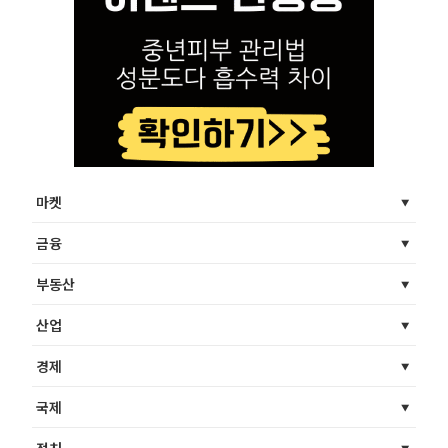
마켓
금융
부동산
산업
경제
국제