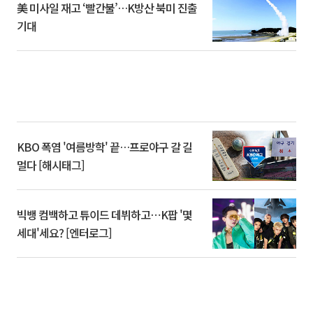
美 미사일 재고 ‘빨간불’…K방산 북미 진출
기대
KBO 폭염 '여름방학' 끝…프로야구 갈 길
멀다 [해시태그]
빅뱅 컴백하고 튜이드 데뷔하고⋯K팝 '몇
세대'세요? [엔터로그]