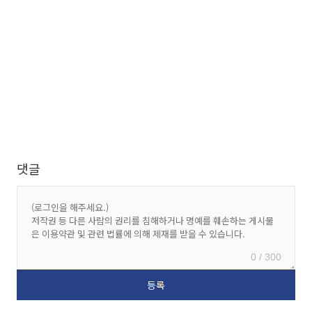
댓글
0 / 300