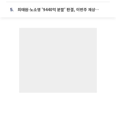
최태원·노소영 '9440억 분할' 판결, 이번주 재상고 여부 주목
5.