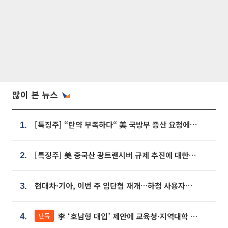
많이 본 뉴스
[특징주] “탄약 부족하다“ 美 국방부 증산 요청에⋯국내 방산주 급등세
1.
[특징주] 美 중국산 광트랜시버 규제 추진에 대한광통신 등 광통신株 강세
2.
현대차·기아, 이번 주 임단협 재개…하청 사용자성 재심도 ‘변수’
3.
李 ‘호남형 대입’ 제안에 교육청·지역대학 서·논술형 입시 연계 '착수'
단독
4.