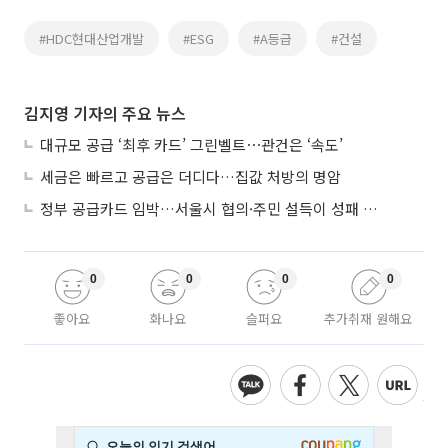
#HDC현대산업개발
#ESG
#A등급
#건설
김지영 기자의 주요 뉴스
대규모 공급 ‘최후 카드’ 그린벨트⋯관건은 ‘속도’
세금은 빠르고 공급은 더디다…집값 처방의 명암
정부 공급카드 임박…서울시 협의·주민 설득이 성패 가른다
0
0
0
0
좋아요
화나요
슬퍼요
추가취재 원해요