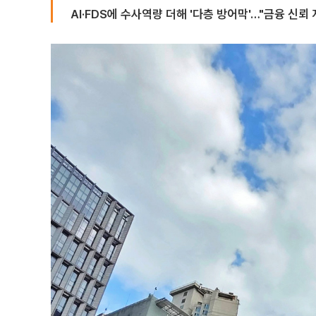
AI·FDS에 수사역량 더해 '다층 방어막'…"금융 신뢰