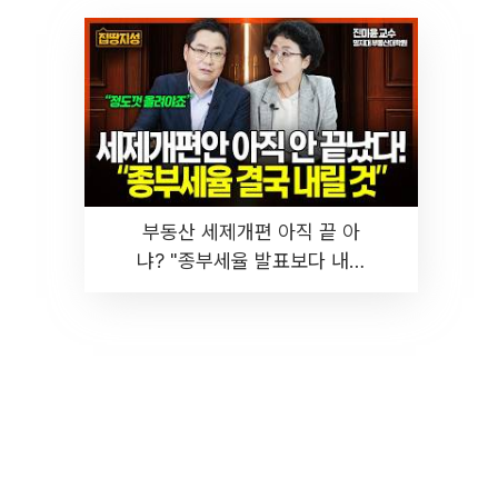
부동산 세제개편 아직 끝 아
냐? "종부세율 발표보다 내릴
것" 장기거주·양도세 전망 I 집
땅지성 I 김인만, 진미윤