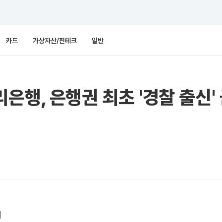
카드
가상자산/핀테크
일반
은행, 은행권 최초 '경찰 출신'
에