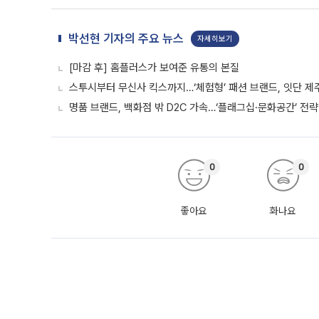
박선현 기자의 주요 뉴스
자세히보기
[마감 후] 홈플러스가 보여준 유통의 본질
스투시부터 무신사 킥스까지…‘체험형’ 패션 브랜드, 잇단 제
명품 브랜드, 백화점 밖 D2C 가속…‘플래그십·문화공간’ 전략
0
0
좋아요
화나요