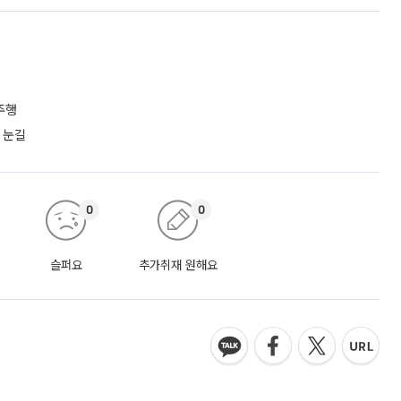
주행
 눈길
0
0
슬퍼요
추가취재 원해요