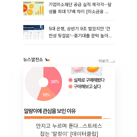
기업미소재단 공급 실적 제각각⋯달
성률 최대 17배 차이 [미소금융 첫
성적표]
5대 은행, 상반기 9조 벌었지만 ‘건
전성 뒷걸음’⋯중기대출 문턱 높아
지나 [은행권 '10조 부실' 경고등]
뉴스발전소
만지고 누르며 푼다…스트레스
잡는 '말랑이' [데이터클립]