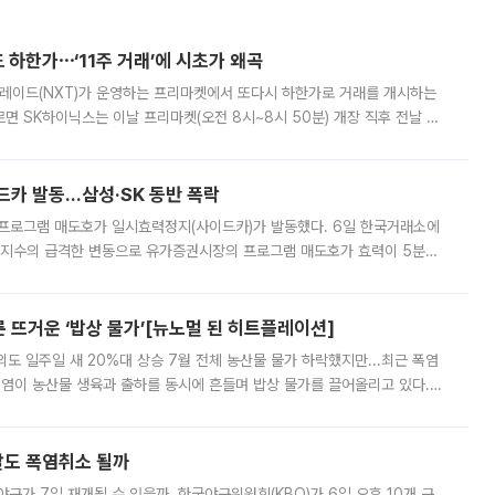
 하한가⋯‘11주 거래’에 시초가 왜곡
트레이드(NXT)가 운영하는 프리마켓에서 또다시 하한가로 거래를 개시하는
면 SK하이닉스는 이날 프리마켓(오전 8시~8시 50분) 개장 직후 전날 정
000원에 거래됐다. 거래량은 11주에 불과했으나, 최초 가격 결정이 기존 정
드카 발동…삼성·SK 동반 폭락
 프로그램 매도호가 일시효력정지(사이드카)가 발동했다. 6일 한국거래소에
선물지수의 급격한 변동으로 유가증권시장의 프로그램 매도호가 효력이 5분간
물지수는 전 거래일 종가 대비 52.48포인트(5.04%) 내린 987.24를 기
른 뜨거운 ‘밥상 물가’[뉴노멀 된 히트플레이션]
도 일주일 새 20%대 상승 7월 전체 농산물 물가 하락했지만...최근 폭염
폭염이 농산물 생육과 출하를 동시에 흔들며 밥상 물가를 끌어올리고 있다.
 아니라 오이와 참외, 브로콜리 가격까지 일주일 새 두 자릿수로 뛰었다.
말도 폭염취소 될까
구가 7일 재개될 수 있을까. 한국야구위원회(KBO)가 6일 오후 10개 구