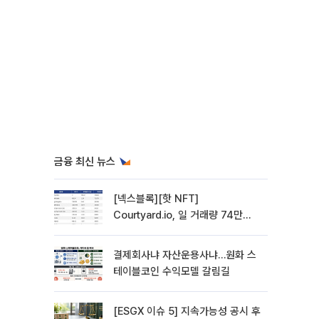
금융 최신 뉴스
[넥스블록][핫 NFT]
Courtyard.io, 일 거래량 74만
5040달러… 바닥가 5달러
결제회사냐 자산운용사냐…원화 스
테이블코인 수익모델 갈림길
[ESGX 이슈 5] 지속가능성 공시 후