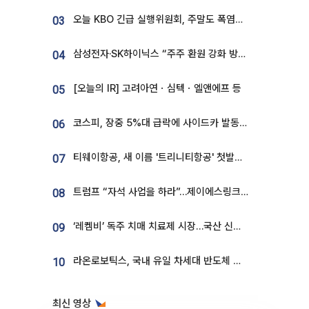
오늘 KBO 긴급 실행위원회, 주말도 폭염취소 될까
03
삼성전자·SK하이닉스 “주주 환원 강화 방안 마련”
04
[오늘의 IR] 고려아연ㆍ심텍ㆍ엘앤에프 등
05
코스피, 장중 5%대 급락에 사이드카 발동…삼성·SK 동반 폭락
06
티웨이항공, 새 이름 '트리니티항공' 첫발…SSC 전략 본격화
07
트럼프 “자석 사업을 하라”…제이에스링크, 비중국 영구자석 공급망 구축 속도
08
‘레켐비’ 독주 치매 치료제 시장…국산 신약 등장하나
09
라온로보틱스, 국내 유일 차세대 반도체 공정 로봇 개발 ‘고객사 테스트 진행’
10
최신 영상