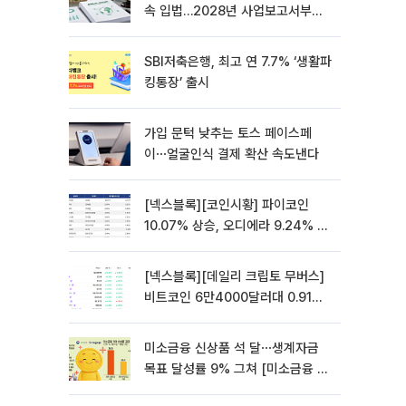
속 입법…2028년 사업보고서부터
적용
SBI저축은행, 최고 연 7.7% ‘생활파
킹통장’ 출시
가입 문턱 낮추는 토스 페이스페
이⋯얼굴인식 결제 확산 속도낸다
[넥스블록][코인시황] 파이코인
10.07% 상승, 오디에라 9.24% 하
락
[넥스블록][데일리 크립토 무버스]
비트코인 6만4000달러대 0.91%
상승…파이네트워크 10.21% 상승
미소금융 신상품 석 달⋯생계자금
목표 달성률 9% 그쳐 [미소금융 첫
성적표]