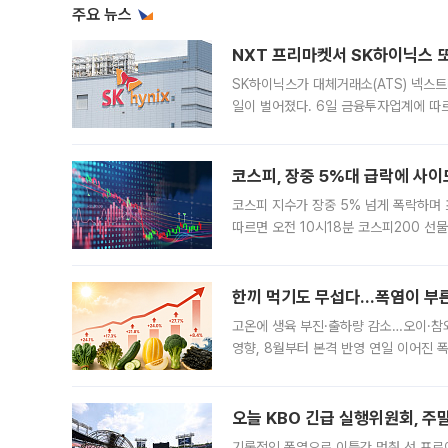
주요 뉴스
NXT 프리마켓서 SK하이닉스 또
SK하이닉스가 대체거래소(ATS) 넥스
일이 벌어졌다. 6일 금융투자업계에 따르
규장 종가보다 29.98% 내린 116만8
규시장과 달
코스피, 장중 5%대 급락에 사이
코스피 지수가 장중 5% 넘게 폭락하며
따르면 오전 10시18분 코스피200 
정지됐다. 발동 시점 당시 코스피200 선
록했다.
한끼 먹기도 무섭다...폭염이 부
고온에 생육 부진·출하량 감소…오이·참외
영향, 8월부터 본격 반영 연일 이어진 
고온에 취약한 시금치와 상추 등 잎채소뿐
오늘 KBO 긴급 실행위원회, 주
기록적인 폭염으로 이틀간 멈춰 선 프로야