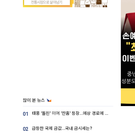
많이 본 뉴스
태풍 '돌핀' 이어 '찬홈' 등장…예상 경로에 한국 '한숨'
01
급등한 국제 금값…국내 금시세는?
02