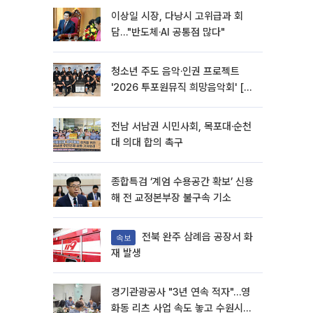
이상일 시장, 다낭시 고위급과 회
담…"반도체·AI 공통점 많다"
청소년 주도 음악·인권 프로젝트
'2026 투포원뮤직 희망음악회' [포
토]
전남 서남권 시민사회, 목포대·순천
대 의대 합의 촉구
종합특검 ‘계엄 수용공간 확보’ 신용
해 전 교정본부장 불구속 기소
전북 완주 삼례읍 공장서 화
속보
재 발생
경기관광공사 "3년 연속 적자"…영
화동 리츠 사업 속도 놓고 수원시와