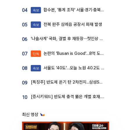
합수본, '통계 조작' 서울·경기·충북 선관위 등 추가 압수수색
04
속보
전북 완주 삼례읍 공장서 화재 발생
05
속보
‘나솔사계’ 국화, 결별 후 재등장⋯첫인상 투표 휩쓸고 ‘인기녀’ 등극
06
논란의 'Busan is Good'…8억 도시브랜드, 용산 대통령실 CI 업체가 수행
07
단독
서울도 '40도'…오늘 노원 40.2도 기록
08
속보
[특징주] 반도체 온기 탄 2차전지...삼성SDI, 장 초반 7% 넘게 껑충
09
[증시키워드] 반도체 충격 뚫은 개별 호재...포스코퓨처엠·에코프로·한화솔루션 '눈길'
10
최신 영상