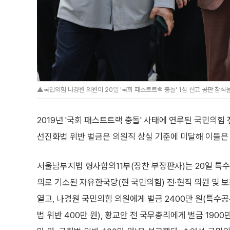
▲국민의힘 나경원 의원이 20일 '국회 패스트트랙 충돌' 1심 선고 공판 참석
2019년 '국회 패스트트랙 충돌' 사태에 연루된 국민의힘
선진화법 위반 벌금은 의원직 상실 기준에 미달해 이들은 
서울남부지법 형사합의11부(장찬 부장판사)는 20일 특
의로 기소된 자유한국당(현 국민의힘) 전·현직 의원 및 
열고, 나경원 국민의힘 의원에게 벌금 2400만 원(특수공
법 위반 400만 원), 황교안 전 국무총리에게 벌금 190