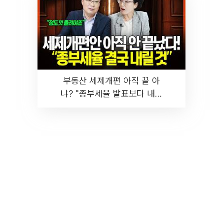
부동산 세제개편 아직 끝 아
냐? "종부세율 발표보다 내릴
것" 장기거주·양도세 전망 I 집
땅지성 I 김인만, 진미윤