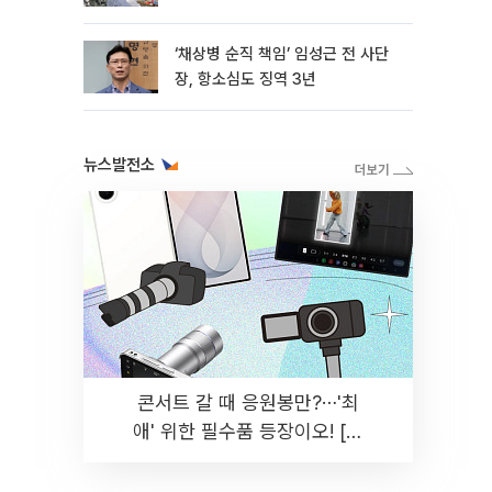
이견
‘채상병 순직 책임’ 임성근 전 사단
장, 항소심도 징역 3년
뉴스발전소
콘서트 갈 때 응원봉만?⋯'최
애' 위한 필수품 등장이오! [솔
드아웃]