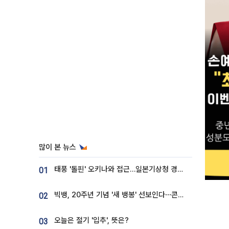
많이 본 뉴스
태풍 '돌핀' 오키나와 접근…일본기상청 경로 업데이트
01
빅뱅, 20주년 기념 '새 뱅봉' 선보인다⋯콘서트 앞두고 팝업 개최
02
오늘은 절기 '입추', 뜻은?
03