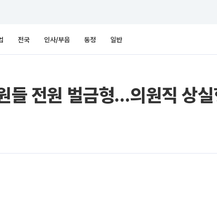
업
전국
인사/부음
동정
일반
의원들 전원 벌금형…의원직 상실