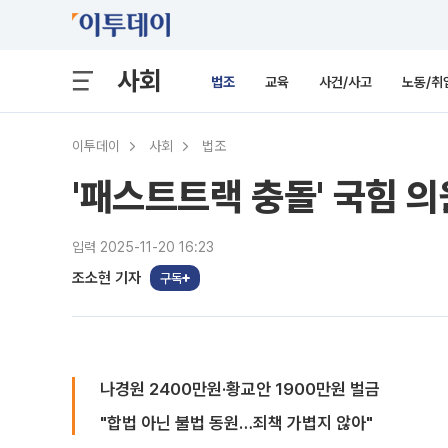
사회
법조
교육
사건/사고
노동/취
이투데이
사회
법조
'패스트트랙 충돌' 국힘 
입력 2025-11-20 16:23
조소현 기자
구독
나경원 2400만원·황교안 1900만원 벌금
"합법 아닌 불법 동원…죄책 가볍지 않아"