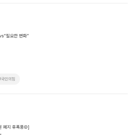
vs“필요한 변화”
#국민의힘
권 폐지 후폭풍②]