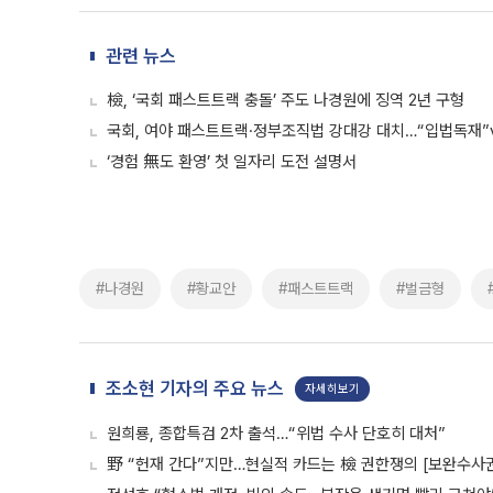
관련 뉴스
檢, ‘국회 패스트트랙 충돌’ 주도 나경원에 징역 2년 구형
국회, 여야 패스트트랙·정부조직법 강대강 대치…“입법독재”
‘경험 無도 환영’ 첫 일자리 도전 설명서
#나경원
#황교안
#패스트트랙
#벌금형
조소현 기자의 주요 뉴스
자세히보기
원희룡, 종합특검 2차 출석…“위법 수사 단호히 대처”
野 “헌재 간다”지만…현실적 카드는 檢 권한쟁의 [보완수사