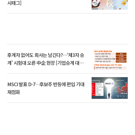
시태그]
후계자 없어도 회사는 남긴다?…‘제3자 승
계’ 시험대 오른 中企 현장 [기업승계 대전
환]
MSCI 발표 D-7…후보주 반등에 편입 기대
재점화