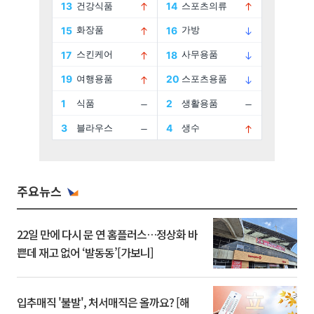
주요뉴스
22일 만에 다시 문 연 홈플러스…정상화 바
쁜데 재고 없어 ‘발동동’[가보니]
입추매직 '불발', 처서매직은 올까요? [해