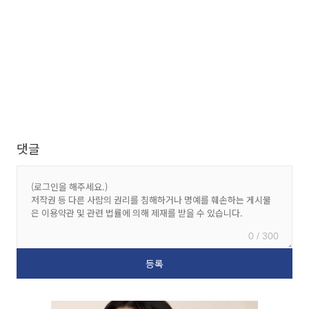
댓글
0 / 300