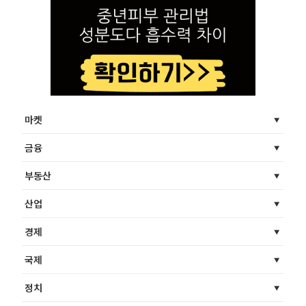
마켓
금융
부동산
산업
경제
국제
정치