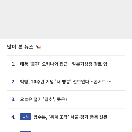
많이 본 뉴스
태풍 '돌핀' 오키나와 접근…일본기상청 경로 업데이트
1.
빅뱅, 20주년 기념 '새 뱅봉' 선보인다⋯콘서트 앞두고 팝업 개최
2.
오늘은 절기 '입추', 뜻은?
3.
합수본, '통계 조작' 서울·경기·충북 선관위 등 추가 압수수색
속보
4.