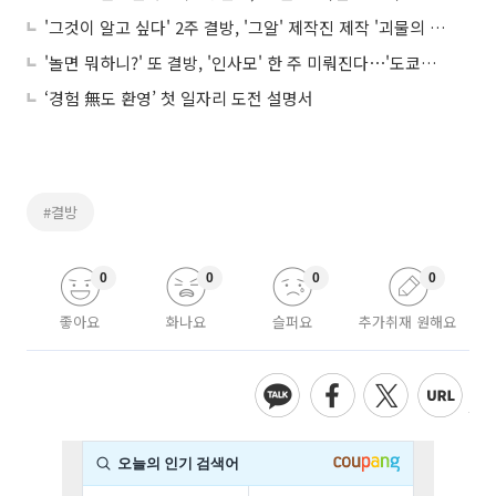
'그것이 알고 싶다' 2주 결방, '그알' 제작진 제작 '괴물의 시간' 편성⋯살인마 이춘재 다룬다
'놀면 뭐하니?' 또 결방, '인사모' 한 주 미뤄진다⋯'도쿄돔' 한일 아구전 중계
‘경험 無도 환영’ 첫 일자리 도전 설명서
#결방
0
0
0
0
좋아요
화나요
슬퍼요
추가취재 원해요