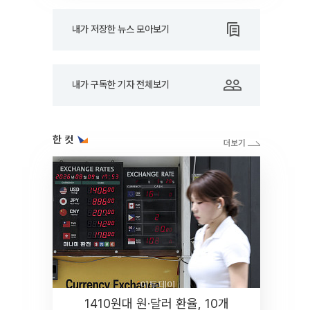
내가 저장한 뉴스 모아보기
내가 구독한 기자 전체보기
한 컷
1410원대 원·달러 환율, 10개