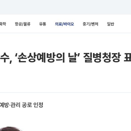
화학
항공/물류
유통
의료/바이오
중기/벤처
일반
, ‘손상예방의 날’ 질병청장 
 예방·관리 공로 인정