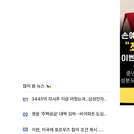
많이 본 뉴스
3445억 자사주 지급 마쳤는데...삼성전자 DX노조, 뒤늦은 '떼쓰기 집회'
01
영끌 '주택공급' 대책 임박⋯비아파트·도심복합까지 총동원
02
03
이란, 미국에 호르무즈 합의 조건 제시…美 “경기 아직 안 끝나” [종합]