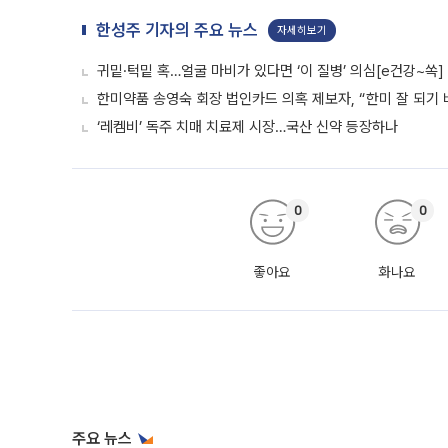
한성주 기자의 주요 뉴스
자세히보기
귀밑·턱밑 혹…얼굴 마비가 있다면 ‘이 질병’ 의심[e건강~쏙]
한미약품 송영숙 회장 법인카드 의혹 제보자, “한미 잘 되기 
‘레켐비’ 독주 치매 치료제 시장…국산 신약 등장하나
0
0
좋아요
화나요
주요 뉴스