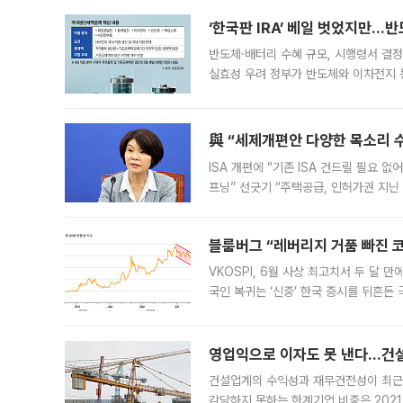
‘한국판 IRA’ 베일 벗었지만…
반도체·배터리 수혜 규모, 시행령서 결정
실효성 우려 정부가 반도체와 이차전지 
법(IRA)’으로 불리는 국내생산세액공제
與 “세제개편안 다양한 목소리 
ISA 개편에 “기존 ISA 건드릴 필요 
프닝” 선긋기 “주택공급, 인허가권 지닌
견을 수렴해 당정과 개편안에 대한 조율
블룸버그 “레버리지 거품 빠진 코
VKOSPI, 6월 사상 최고치서 두 달
국인 복귀는 ‘신중’ 한국 증시를 뒤흔
했다. 대규모 반대매매로 레버리지 투자
영업익으로 이자도 못 낸다…건설 
건설업계의 수익성과 재무건전성이 최근
감당하지 못하는 한계기업 비중은 2021