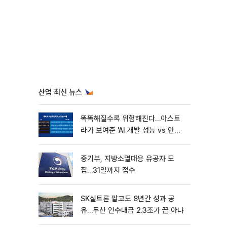
산업 최신 뉴스
똑똑해질수록 위험해진다…아스트
라가 보여준 'AI 개발 성능 vs 안전
딜레마'
중기부, 지방소멸대응 유공자 모
집…31일까지 접수
SK실트론 팔고도 8년간 성과 공
유…두산 인수대금 2.3조가 끝 아냐