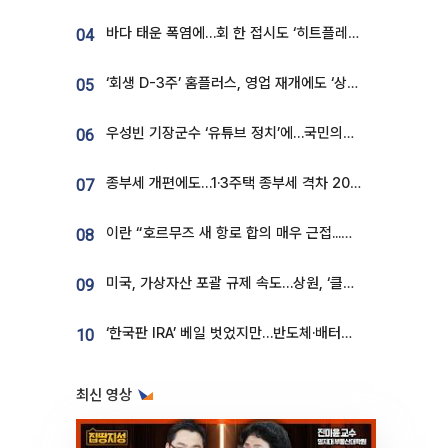
바다 태운 폭염에…회 한 접시도 ‘히트플레이션’
04
‘회생 D-3주’ 홈플러스, 영업 재개에도 ‘상품 공급망’ 복구가 생존 관건
05
우성빈 기장군수 ‘유튜브 정치’에…국민의힘 군의원들 집단 반발
06
종부세 개편에도…1·3주택 종부세 격차 2028년부터 확대
07
이란 “호르무즈 새 항로 합의 매우 근접...미국 배상 먼저”
08
미국, 가상자산 포괄 규제 속도…상원, ‘클래리티법’ 9월 절차투표 추진
09
‘한국판 IRA’ 베일 벗었지만…반도체·배터리 업계 “시행령이 관건”
10
최신 영상