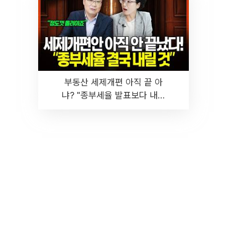
부동산 세제개편 아직 끝 아
냐? "종부세율 발표보다 내릴
것" 장기거주·양도세 전망 I 집
땅지성 I 김인만, 진미윤