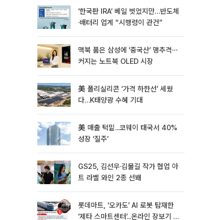
‘한국판 IRA’ 베일 벗었지만…반도체
·배터리 업계 “시행령이 관건”
맥북 품은 삼성에 ‘중국산’ 맹추격⋯
커지는 노트북 OLED 시장
美 폴리실리콘 ‘가격 하한선’ 세웠
다…K태양광 수혜 기대
美 매출 턱밑...코웨이 태국서 40%
성장 ‘질주’
GS25, 김선우·김물길 작가 협업 아
트 라벨 와인 2종 선봬
롯데마트, ‘오카도’ AI 로봇 탑재한
‘제타 스마트센터’...온라인 장보기 판