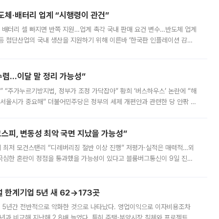
반도체·배터리 업계 “시행령이 관건”
 배터리 셀 빠지면 반쪽 지원…업계 촉각 국내 판매 요건 변수…반도체 업계
등 첨단산업의 국내 생산을 지원하기 위해 이른바 ‘한국판 인플레이션 감축
를 신설했지만, 업계에서는 세부 지원 대상에 따라 정책 효과가 크게 달라
수렴…이달 말 정리 가능성”
없어” “주가누르기방지법, 정부가 조정 가닥잡아” 황희 ‘버스하우스’ 논란에 “해
 서울시가 중요해” 더불어민주당은 정부의 세제 개편안과 관련한 당 안팎 의
에 나서겠다고 예고했다. 민주당은 8월 말 당정 조율을 거친 개편안이
스피, 변동성 최악 국면 지났을 가능성”
 만에 최저 모건스탠리 “디레버리징 절반 이상 진행” 저평가·실적은 매력적…외
든 극심한 혼란이 정점을 통과했을 가능성이 있다고 블룸버그통신이 9일 진단
가 상당 부분 정리된 데다 금융당국의 규제 강화로 고위험 상품 거래도 급감
한계기업 5년 새 62→173곳
 5년간 전반적으로 악화한 것으로 나타났다. 영업이익으로 이자비용조차
년과 비교해 지난해 2.8배 늘었다. 특히 주택·분양시장 침체와 프로젝트파