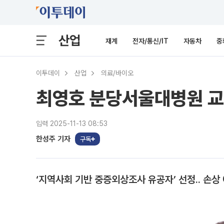
산업
재계
전자/통신/IT
자동차
중
이투데이
산업
의료/바이오
최영호 분당서울대병원 교수
입력 2025-11-13 08:53
한성주 기자
구독
‘지역사회 기반 중증외상조사 유공자’ 선정.. 손상