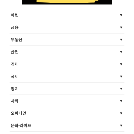
마켓
금융
부동산
산업
경제
국제
정치
사회
오피니언
문화·라이프