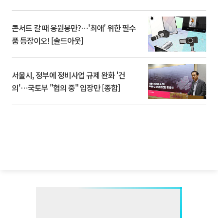
콘서트 갈 때 응원봉만?⋯'최애' 위한 필수
품 등장이오! [솔드아웃]
서울시, 정부에 정비사업 규제 완화 '건
의'⋯국토부 "협의 중" 입장만 [종합]