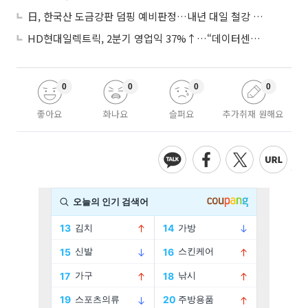
日, 한국산 도금강판 덤핑 예비판정…내년 대일 철강 수출 ‘빨간불’
HD현대일렉트릭, 2분기 영업익 37%↑…“데이터센터 사업, 새로운 성장 축”
0
0
0
0
좋아요
화나요
슬퍼요
추가취재 원해요