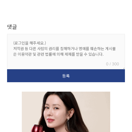
댓글
0 / 300