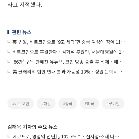
라고 지적했다.
관련 뉴스
英 법원, 비트코인으로 ‘9조 세탁’한 중국 여성에 징역 11년 8개월 선고
비트코인으로 후원한다…김거석 후원인, 서울대병원에 1비트코인 전달
‘86만’ 구독 한혜진 유튜브, 코인 방송 송출 후 삭제…해킹 피해 추정
美 클래리티 법안 연내 통과 가능성 13%…상원 문턱서 제동
#비트코인
#해킹
#중국
#미국
#루비안
김해욱 기자의 주요 뉴스
에코프로, 영업익 전년比 102.7%↑…신사업·소재 다각화 박차