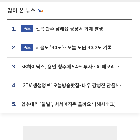
많이 본 뉴스
전북 완주 삼례읍 공장서 화재 발생
속보
1.
서울도 '40도'…오늘 노원 40.2도 기록
속보
2.
SK하이닉스, 용인·청주에 54조 투자…AI 메모리 생산기지 키운다
3.
'2TV 생생정보' 오늘방송맛집- 배우 강성진 단골! 쌀국수ㆍ푸팟퐁 커리 맛집 '블○○○'
4.
입추매직 '불발', 처서매직은 올까요? [해시태그]
5.