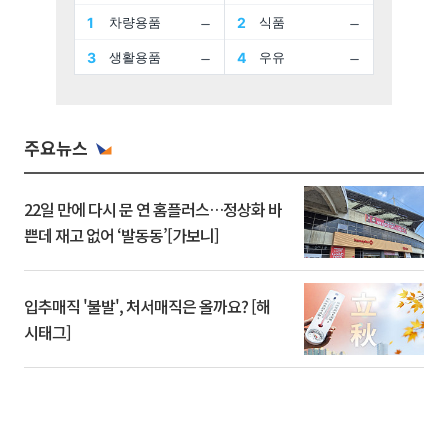
주요뉴스
22일 만에 다시 문 연 홈플러스…정상화 바
쁜데 재고 없어 ‘발동동’[가보니]
입추매직 '불발', 처서매직은 올까요? [해
시태그]