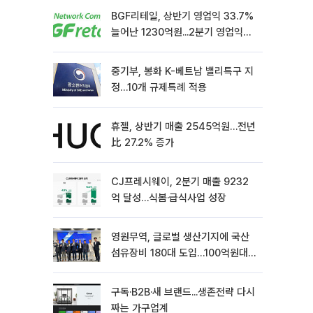
BGF리테일, 상반기 영업익 33.7%
늘어난 1230억원...2분기 영업익
22.3%↑
중기부, 봉화 K-베트남 밸리특구 지
정…10개 규제특례 적용
휴젤, 상반기 매출 2545억원…전년
比 27.2% 증가
CJ프레시웨이, 2분기 매출 9232
억 달성…식봄·급식사업 성장
영원무역, 글로벌 생산기지에 국산
섬유장비 180대 도입…100억원대
상생 협력
구독·B2B·새 브랜드...생존전략 다시
짜는 가구업계