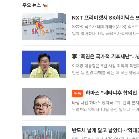
주요 뉴스
NXT 프리마켓서 SK하이닉스 또
SK하이닉스가 대체거래소(ATS) 넥스
일이 벌어졌다. 6일 금융투자업계에 따르
규장 종가보다 29.98% 내린 116만8
규시장과 달
李 "폭염은 국가적 기후재난"…냉
이재명 대통령은 6일 사상 최악의 폭염
안전 등 인명 피해를 막는 데 모든 행
인프라 확충 계획을 내년도 예산안에 반
하마스 “네타냐후 합의안 거
단독
바셈 나임 하마스 정치국 고위 관리 본지
트럼프와 엇박자 10월 총선 앞두고 두 
원회(BOP)와 팔레스타인 무장단체 하마
반도체 날개 달고 날았다⋯'역대급