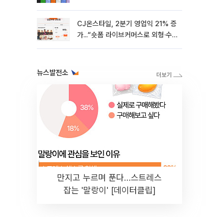
CJ온스타일, 2분기 영업익 21% 증
가...“숏폼 라이브커머스로 외형·수
익성 쌍끌이”
뉴스발전소
만지고 누르며 푼다…스트레스
잡는 '말랑이' [데이터클립]