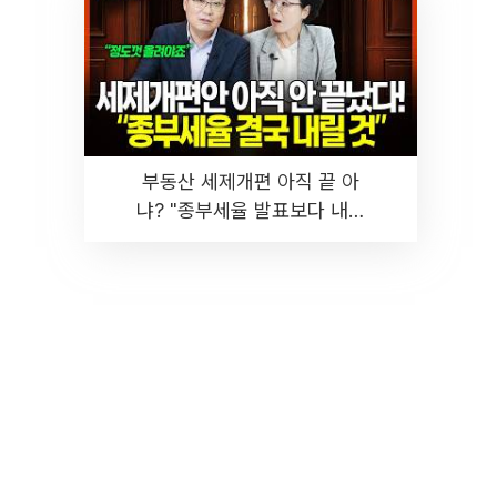
부동산 세제개편 아직 끝 아
냐? "종부세율 발표보다 내릴
것" 장기거주·양도세 전망 I 집
땅지성 I 김인만, 진미윤