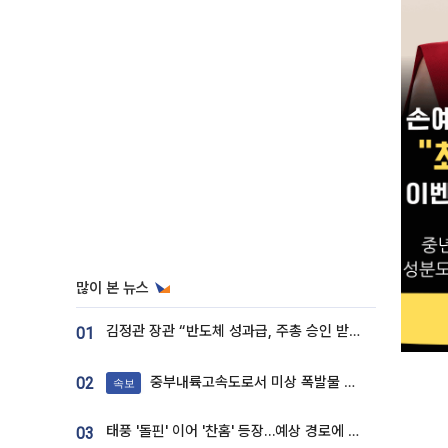
많이 본 뉴스
김정관 장관 “반도체 성과급, 주총 승인 받도록”…상법·자본시장법 개정 시사
01
중부내륙고속도로서 미상 폭발물 발견
02
속보
태풍 '돌핀' 이어 '찬홈' 등장…예상 경로에 한국 '한숨'
03