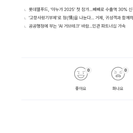
롯데웰푸드, ‘아누가 2025’ 첫 참가...빼빼로 수출액 30% 
'고향사랑기부제'로 정(情)을 나눈다… 거제, 귀성객과 함께
공공행정에 부는 ‘AI 거브테크’ 바람…민관 파트너십 가속
0
0
좋아요
화나요