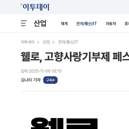
산업
재계
전자/통신/IT
자동차
중
이투데이
산업
전자/통신/IT
웰로, 고향사랑기부제 페스
입력 2025-11-06 16:15
김나리 기자
구독