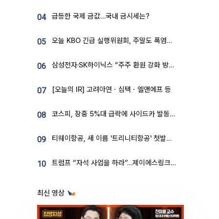
급등한 국제 금값…국내 금시세는?
04
오늘 KBO 긴급 실행위원회, 주말도 폭염취소 될까
05
삼성전자·SK하이닉스 “주주 환원 강화 방안 마련”
06
[오늘의 IR] 고려아연ㆍ심텍ㆍ엘앤에프 등
07
코스피, 장중 5%대 급락에 사이드카 발동…삼성·SK 동반 폭락
08
티웨이항공, 새 이름 '트리니티항공' 첫발…SSC 전략 본격화
09
트럼프 “자석 사업을 하라”…제이에스링크, 비중국 영구자석 공급망 구축 속도
10
최신 영상