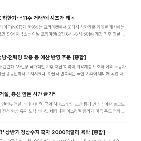
 하한가⋯‘11주 거래’에 시초가 왜곡
트레이드(NXT)가 운영하는 프리마켓에서 또다시 하한가로 거래를 개시하는
면 SK하이닉스는 이날 프리마켓(오전 8시~8시 50분) 개장 직후 전날 정
000원에 거래됐다. 거래량은 11주에 불과했으나, 최초 가격 결정이 기존 정
방·전력망 확충 등 예산 반영 주문 [종합]
과 관련해 "사실상 국가적인 기후 재난"이라며 취약계층 보호와 야외 노동자
정력을 총동원하라고 지시했다. 아울러 반복되는 극한 기후에 대비해 폭염 대응
영하는 방안도 검토하라고 주문했다. 이 대통령은 이날 폭염·가뭄 대
절, 총선 앞둔 시간 끌기”
 인터뷰 전날 네타냐후 “미국과 하마스 합의 초안 동의 안 해” 이란 놓고도
개 전선 현상 유지 노력 베냐민 네타냐후 이스라엘 총리가 미국 주도 평화위
스 간 무장해제 합의안을 반대한 지 하루 만에 하마스 정치국 고위 관리
' 상반기 경상수지 흑자 2000억달러 육박 [종합]