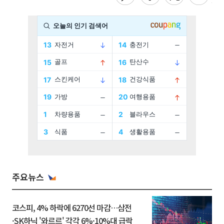
주요뉴스
코스피, 4% 하락에 6270선 마감…삼전
·SK하닉 '와르르' 각각 6%·10%대 급락