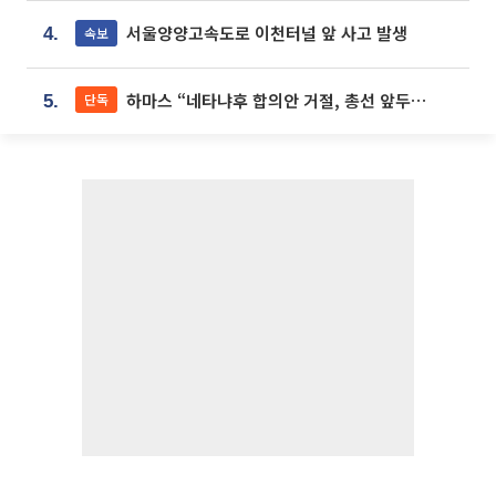
서울양양고속도로 이천터널 앞 사고 발생
속보
4.
하마스 “네타냐후 합의안 거절, 총선 앞두고 시간 끌기”
단독
5.