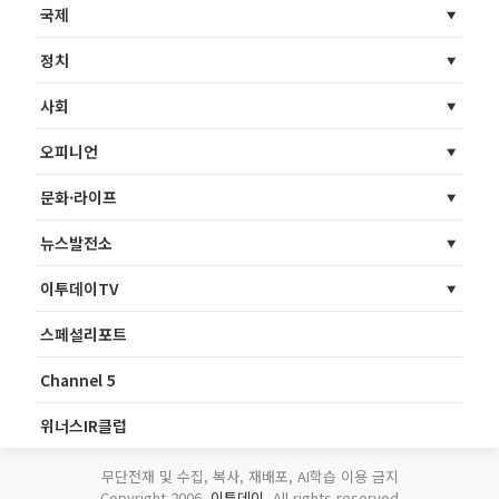
국제
정치
사회
오피니언
문화·라이프
뉴스발전소
이투데이TV
스페셜리포트
Channel 5
위너스IR클럽
무단전재 및 수집, 복사, 재배포, AI학습 이용 금지
Copyright 2006.
이투데이
. All rights reserved