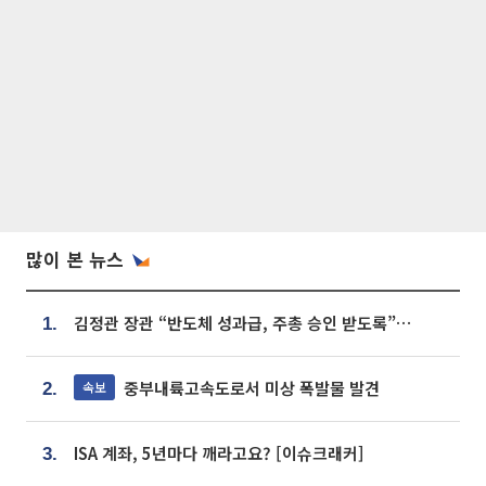
많이 본 뉴스
김정관 장관 “반도체 성과급, 주총 승인 받도록”…상법·자본시장법 개정 시사
1.
중부내륙고속도로서 미상 폭발물 발견
속보
2.
ISA 계좌, 5년마다 깨라고요? [이슈크래커]
3.