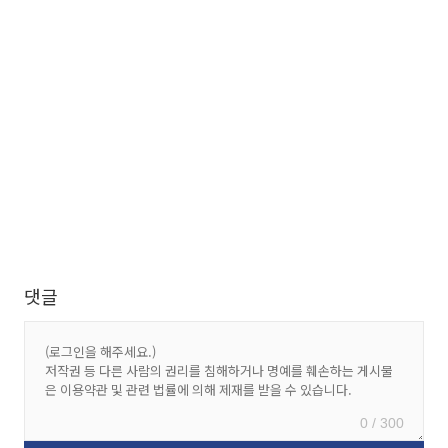
댓글
0 / 300