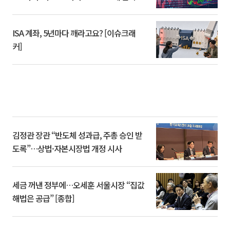
ISA 계좌, 5년마다 깨라고요? [이슈크래
커]
김정관 장관 “반도체 성과급, 주총 승인 받
도록”…상법·자본시장법 개정 시사
세금 꺼낸 정부에…오세훈 서울시장 “집값
해법은 공급” [종합]