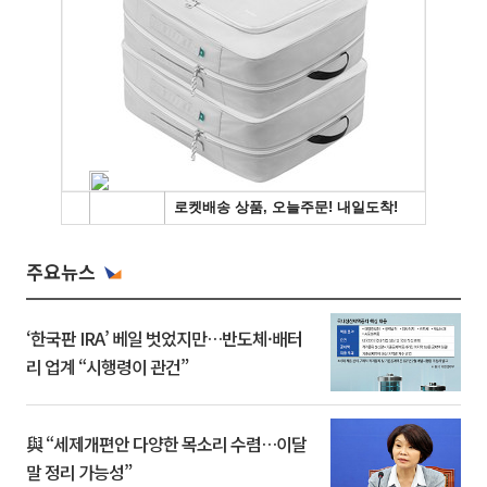
주요뉴스
‘한국판 IRA’ 베일 벗었지만…반도체·배터
리 업계 “시행령이 관건”
與 “세제개편안 다양한 목소리 수렴…이달
말 정리 가능성”