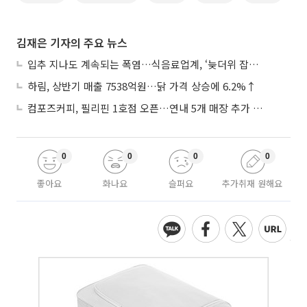
김재은 기자의 주요 뉴스
입추 지나도 계속되는 폭염…식음료업계, ‘늦더위 잡기’ 전력 투구
하림, 상반기 매출 7538억원…닭 가격 상승에 6.2%↑
컴포즈커피, 필리핀 1호점 오픈…연내 5개 매장 추가 출점
0
0
0
0
좋아요
화나요
슬퍼요
추가취재 원해요