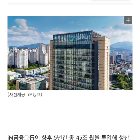
(사진제공=iM뱅크)
iM금융그룹이 향후 5년간 총 45조 원을 투입해 생산