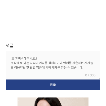
댓글
0 / 300