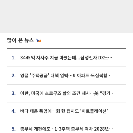
많이 본 뉴스
3445억 자사주 지급 마쳤는데...삼성전자 DX노조, 뒤늦은 '떼쓰기 집회'
1.
영끌 '주택공급' 대책 임박⋯비아파트·도심복합까지 총동원
2.
이란, 미국에 호르무즈 합의 조건 제시…美 “경기 아직 안 끝나” [종합]
3.
바다 태운 폭염에…회 한 접시도 ‘히트플레이션’
4.
종부세 개편에도…1·3주택 종부세 격차 2028년부터 확대
5.