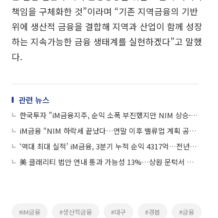
책임을 구체화한 것”이라며 “기존 지역금융의 기반
위에 생산적 금융을 결합해 지역과 산업이 함께 성장
하는 지속가능한 금융 생태계를 실현하겠다”고 말했
다.
관련 뉴스
한국투자 "iM금융지주, 순익 소폭 부진했지만 NIM 상승·건전성 개선 선방"
iM금융 “NIM 하락세 끝났다…연말 이후 밸류업 계획 공개”
‘역대 최대 실적’ iM금융, 3분기 누적 순익 4317억…전년比 70.9%↑
美 클래리티 법안 연내 통과 가능성 13%…상원 문턱서 제동
#iM금융
#생산적금융
#대구
#경붑
#금융