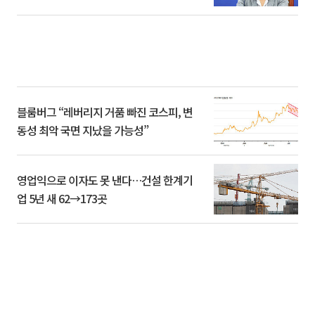
블룸버그 “레버리지 거품 빠진 코스피, 변
동성 최악 국면 지났을 가능성”
영업익으로 이자도 못 낸다…건설 한계기
업 5년 새 62→173곳