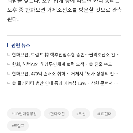
회담을 갖는다. 조선 업계 등에 따르면 카니 총리는
오후 중 한화오션 거제조선소를 방문할 것으로 관측
된다.
관련 뉴스
한화오션, 트럼프 韓 핵추진잠수함 승인…필리조선소 건조 추진 소식에 상승세
한화, 해벅AI와 해양무인체계 협력 모색…美 진출 속도
한화오션, 470억 손배소 취하… 거제시 “노사 상생의 전환점”
美 클래리티 법안 연내 통과 가능성 13%…상원 문턱서 제동
#HD현대중공업
#한화오션
#조선
#HD현대
#트럼프