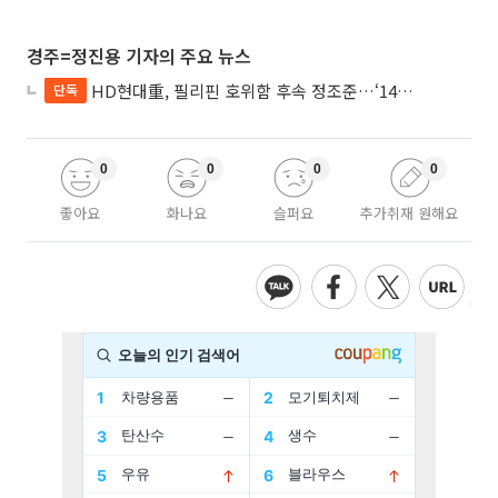
경주=정진용 기자의 주요 뉴스
HD현대重, 필리핀 호위함 후속 정조준…‘14척+α’ 싹쓸이 노린다
단독
0
0
0
0
좋아요
화나요
슬퍼요
추가취재 원해요