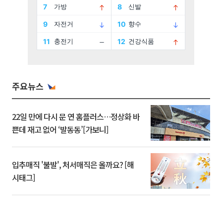
주요뉴스
22일 만에 다시 문 연 홈플러스…정상화 바
쁜데 재고 없어 ‘발동동’[가보니]
입추매직 '불발', 처서매직은 올까요? [해
시태그]