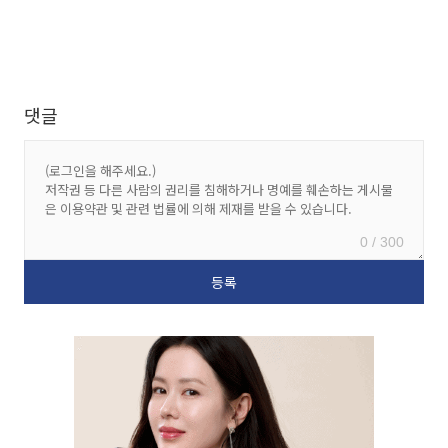
댓글
0 / 300