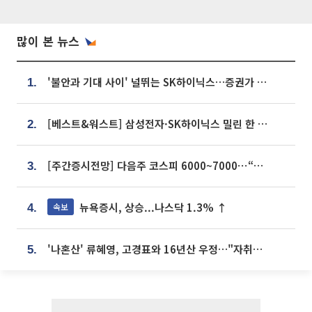
많이 본 뉴스
'불안과 기대 사이' 널뛰는 SK하이닉스…증권가 "HBM4·LTA 기반 펀터멘털 견고"
1.
[베스트&워스트] 삼성전자·SK하이닉스 밀린 한 주…상상인증권은 85% 급등
2.
[주간증시전망] 다음주 코스피 6000~7000⋯“外人 수급은 정책이 변수”
3.
뉴욕증시, 상승...나스닥 1.3% ↑
속보
4.
'나혼산' 류혜영, 고경표와 16년산 우정…"자취방서 부모님과 마주쳐"
5.