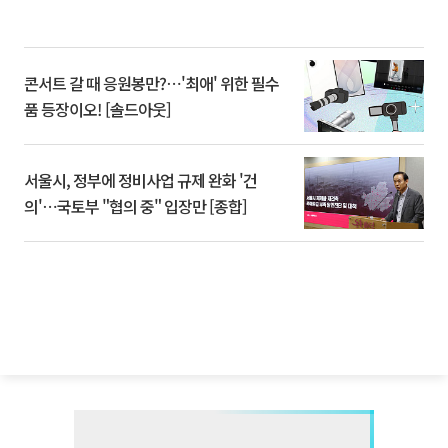
콘서트 갈 때 응원봉만?⋯'최애' 위한 필수
품 등장이오! [솔드아웃]
서울시, 정부에 정비사업 규제 완화 '건
의'⋯국토부 "협의 중" 입장만 [종합]