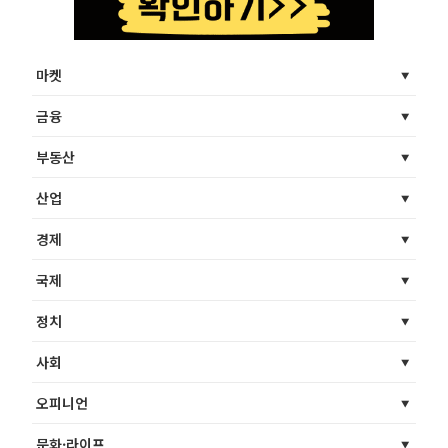
마켓
금융
부동산
산업
경제
국제
정치
사회
오피니언
문화·라이프