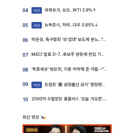
국제유가, 상승...WTI 2.8%↑
04
속보
뉴욕증시, 하락...다우 0.85%↓
05
속보
박문성, 축구협회 '성 접대' 보도에 분노…"다 말아먹으려고 작정했나"
06
MSCI 발표 D-7…후보주 반등에 편입 기대 재점화
07
'특종세상' 방은희, 이혼 허락해 준 아들⋯"너무 잘 커줬다" 오열
08
09
트럼프 ‘美 원정출산 금지’ 행정명령 서명
속보
2000억 수혈받은 홈플러스 ‘오늘 가오픈’...13일 정식 개장 시험대
10
최신 영상