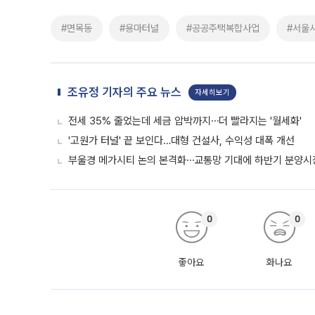
#면목동
#용마터널
#공공주택복합사업
#서울
조유정 기자의 주요 뉴스
자세히보기
전세 35% 줄었는데 세금 압박까지⋯더 빨라지는 '월세화'
'고원가 터널' 끝 보인다…대형 건설사, 수익성 대폭 개선
부울경 메가시티 논의 본격화⋯교통망 기대에 하반기 분양시장
0
0
좋아요
화나요