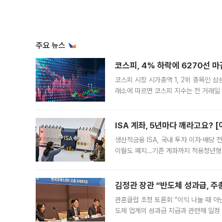
주요 뉴스
코스피, 4% 하락에 6270선 마
코스피 시장 시가총액 1, 2위 종목인 
래소에 따르면 코스피 지수는 전 거래일 대
1.81% 내린 6478.75에 출발한 코
다. 이날 오전
ISA 계좌, 5년마다 깨라고요? 
생산적금융 ISA, 국내 투자 이자·배당
이월도 폐지…기존 계좌까지 적용청년형 
는 5년마다 계좌를 해지하라는 건가요?”
편을
김정관 장관 “반도체 성과급, 
관훈클럽 초청 토론회 “이익 나눌 때 아
도체 업계의 성과급 지급과 관련해 일정
최근 상법·자본시장법 개정으로 기업 지