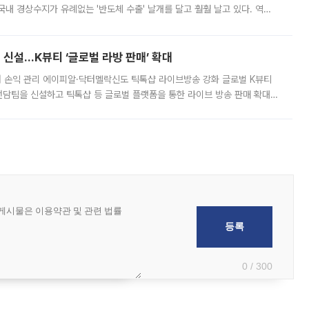
국내 경상수지가 유례없는 '반도체 수출' 날개를 달고 훨훨 날고 있다. 역대
경상수지 뿐 아니라 상반기 경상수지 흑자도 2000억달러에 근접하며 사상 최
신설…K뷰티 ‘글로벌 라방 판매’ 확대
터 손익 관리 에이피알·닥터멜락신도 틱톡샵 라이브방송 강화 글로벌 K뷰티
담팀을 신설하고 틱톡샵 등 글로벌 플랫폼을 통한 라이브 방송 판매 확대에
급하는 데서 한발 더 나아가 방송 기획과 상품 구성, 출연자 섭외, 손익
0 / 300