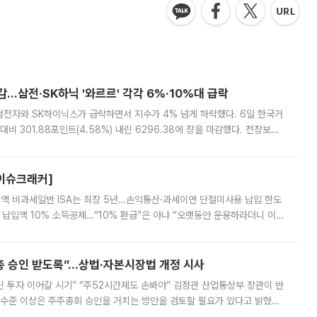
감…삼전·SK하닉 '와르르' 각각 6%·10%대 급락
삼성전자와 SK하이닉스가 급락하면서 지수가 4% 넘게 하락했다. 6일 한국거
비 301.88포인트(4.58%) 내린 6296.38에 장을 마감했다. 전장보다
스피는 장중 한때 6550.94까지 오르기도 했으나 6238.32까지 밀리기도 했
[이슈크래커]
 전액 비과세일반 ISA는 최장 5년…손익통산·과세이연 단절미사용 납입 한도
납입액 10% 소득공제…“10% 환급”은 아냐 “오랫동안 운용하라더니 이제
 ‘만능 절세 통장’으로 불리는 개인종합자산관리계좌(ISA)가 두 갈래로 개
주총 승인 받도록”…상법·자본시장법 개정 시사
닌 투자 이어갈 시기” “주52시간제도 손봐야” 김정관 산업통상부 장관이 반
 수준 이상은 주주총회 승인을 거치는 방안을 검토할 필요가 있다고 밝혔다.
배구조와 주주권 강화 논의가 이어지는 가운데, 핵심 연구인력에 대한