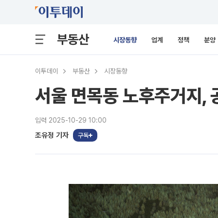
부동산
시장동향
업계
정책
분양
이투데이
부동산
시장동향
서울 면목동 노후주거지,
입력 2025-10-29 10:00
조유정 기자
구독