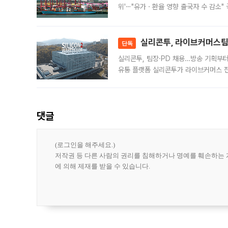
위'⋯"유가ㆍ환율 영향 출국자 수 감소" 
급 수출 호조가 매달 이어지면서 6월 
대 기
실리콘투, 라이브커머스팀 
단독
실리콘투, 팀장·PD 채용…방송 기획부
유통 플랫폼 실리콘투가 라이브커머스 전
나섰다. 국내 화장품을 해외 유통망에 공
댓글