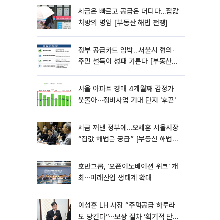
세금은 빠르고 공급은 더디다…집값
처방의 명암 [부동산 해법 전쟁]
정부 공급카드 임박…서울시 협의·
주민 설득이 성패 가른다 [부동산
해법 전쟁]
서울 아파트 경매 4개월째 감정가
웃돌아⋯정비사업 기대 단지 '후끈'
세금 꺼낸 정부에…오세훈 서울시장
“집값 해법은 공급” [부동산 해법
전쟁]
호반그룹, ‘오픈이노베이션 위크’ 개
최⋯미래산업 생태계 확대
이성훈 LH 사장 “주택공급 하루라
도 당긴다”⋯보상 절차 ‘획기적 단