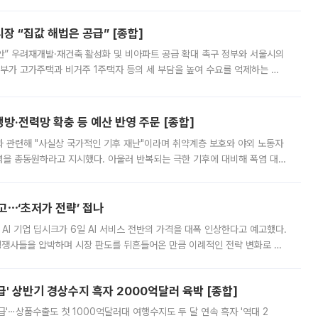
 “집값 해법은 공급” [종합]
안” 우려재개발·재건축 활성화 및 비아파트 공급 확대 촉구 정부와 서울시의
정부가 고가주택과 비거주 1주택자 등의 세 부담을 높여 수요를 억제하는 카
키울 것이라며 세금이 아닌 공급이 근본적인 처방이라고 전면 반박했다.
방·전력망 확충 등 예산 반영 주문 [종합]
과 관련해 "사실상 국가적인 기후 재난"이라며 취약계층 보호와 야외 노동자
정력을 총동원하라고 지시했다. 아울러 반복되는 극한 기후에 대비해 폭염 대응
영하는 방안도 검토하라고 주문했다. 이 대통령은 이날 폭염·가뭄 대
예고⋯‘초저가 전략’ 접나
 AI 기업 딥시크가 6일 AI 서비스 전반의 가격을 대폭 인상한다고 예고했다.
 경쟁사들을 압박하며 시장 판도를 뒤흔들어온 만큼 이례적인 전략 변화로 평
 이날 공지를 통해 구체적인 인상 폭은 공개하지 않았지만 상당한 수
' 상반기 경상수지 흑자 2000억달러 육박 [종합]
급'⋯상품수출도 첫 1000억달러대 여행수지도 두 달 연속 흑자 '역대 2