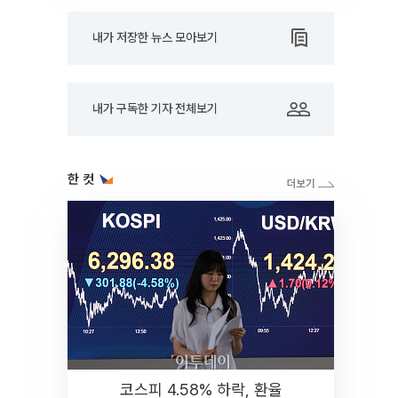
내가 저장한 뉴스 모아보기
내가 구독한 기자 전체보기
한 컷
코스피 4.58% 하락, 환율