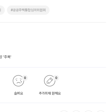
시
#공공주택통합심의위원회
 '주목'
0
0
슬퍼요
추가취재 원해요