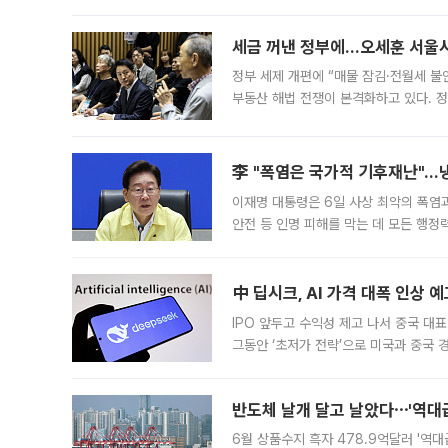
세금 꺼낸 정부에…오세훈 서울시장
정부 세제 개편에 “매물 잠김·전월세 불
부동산 해법 전쟁이 본격화하고 있다. 
드를 꺼내자 서울시는 전·월세 부담만 
李 "폭염은 국가적 기후재난"…냉
이재명 대통령은 6일 사상 최악의 폭염
안전 등 인명 피해를 막는 데 모든 행
인프라 확충 계획을 내년도 예산안에 반
中 딥시크, AI 가격 대폭 인상 
IPO 앞두고 수익성 제고 나서 중국 대표
그동안 ‘초저가 전략’으로 미국과 중국
가된다. 블룸버그통신에 따르면 딥시크는
반도체 날개 달고 날았다⋯'역대급
6월 상품수지 흑자 478.9억달러 '역대