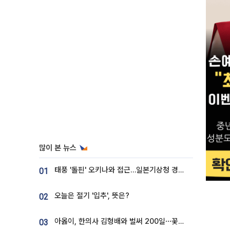
많이 본 뉴스
태풍 '돌핀' 오키나와 접근…일본기상청 경로 업데이트
01
오늘은 절기 '입추', 뜻은?
02
아옳이, 한의사 김형배와 벌써 200일⋯꽃다발 들고 "프러포즈 아냐"
03