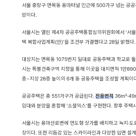
서울 중랑구 면목동 용마터널 인근에 500가구 넘는 공
망이다.
서울시는 열린 제4차 공공주택통합심의위원회에서 ‘서울
택 복합사업계획(안)’을 조건부 가결했다고 28일 밝혔다.
대상지는 면목동 1075번지 일대로 공동주택과 학교로 
시는 특별건축구역 지정을 통해 이곳을 대지면적 1만890
층~지상 28층 높이의 6개 동 공동주택을 조성할 계획이다
공공주택은 총 551가구가 공급된다.
전용면적
36㎡·4
임대와 분양을 혼합해 ‘소셜믹스’를 구현한다. 향후 주택
서울시는 용마산로변에 연도형 상가를 배치하고 녹지·도
상이다. 또한 리듬감 있는 스카이라인과 다양한 입면 설