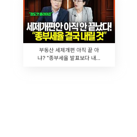
부동산 세제개편 아직 끝 아
냐? "종부세율 발표보다 내릴
것" 장기거주·양도세 전망 I 집
땅지성 I 김인만, 진미윤