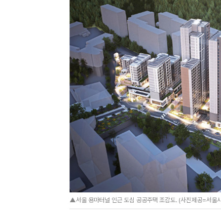
▲서울 용마터널 인근 도심 공공주택 조감도. (사진제공=서울시