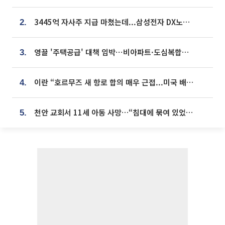
3445억 자사주 지급 마쳤는데...삼성전자 DX노조, 뒤늦은 '떼쓰기 집회'
2.
영끌 '주택공급' 대책 임박⋯비아파트·도심복합까지 총동원
3.
이란 “호르무즈 새 항로 합의 매우 근접...미국 배상 먼저”
4.
천안 교회서 11세 아동 사망…“침대에 묶여 있었다” 진술 확보
5.