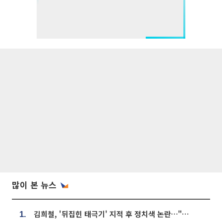
많이 본 뉴스
김희철, '뒤집힌 태극기' 지적 후 정치색 논란…"좌우 떠나 우리나라 국기"
1.