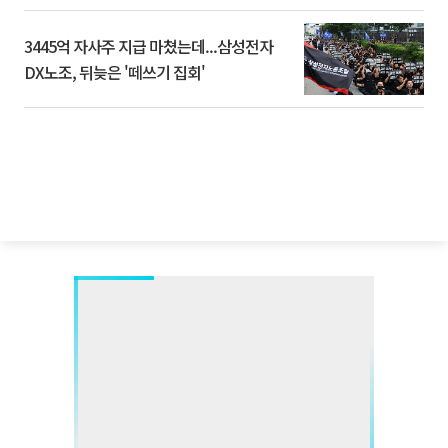
3445억 자사주 지급 마쳤는데...삼성전자
DX노조, 뒤늦은 '떼쓰기 집회'