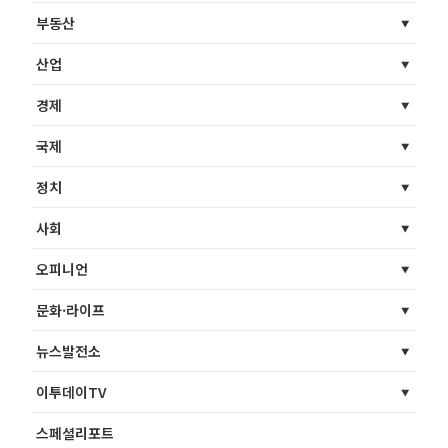
부동산
산업
경제
국제
정치
사회
오피니언
문화·라이프
뉴스발전소
이투데이TV
스페셜리포트