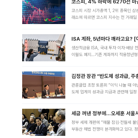
코스피, 4% 하락에 6270선 마
코스피 시장 시가총액 1, 2위 종목인 
래소에 따르면 코스피 지수는 전 거래일 대
1.81% 내린 6478.75에 출발한 코
다. 이날 오전
ISA 계좌, 5년마다 깨라고요? 
생산적금융 ISA, 국내 투자 이자·배당
이월도 폐지…기존 계좌까지 적용청년형 
는 5년마다 계좌를 해지하라는 건가요?”
편을
김정관 장관 “반도체 성과급, 
관훈클럽 초청 토론회 “이익 나눌 때 아
도체 업계의 성과급 지급과 관련해 일정
최근 상법·자본시장법 개정으로 기업 지
세금 꺼낸 정부에…오세훈 서울시장
정부 세제 개편에 “매물 잠김·전월세 불
부동산 해법 전쟁이 본격화하고 있다. 
드를 꺼내자 서울시는 전·월세 부담만 