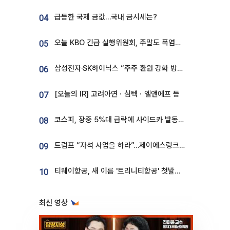
급등한 국제 금값…국내 금시세는?
04
오늘 KBO 긴급 실행위원회, 주말도 폭염취소 될까
05
삼성전자·SK하이닉스 “주주 환원 강화 방안 마련”
06
[오늘의 IR] 고려아연ㆍ심텍ㆍ엘앤에프 등
07
코스피, 장중 5%대 급락에 사이드카 발동…삼성·SK 동반 폭락
08
트럼프 “자석 사업을 하라”…제이에스링크, 비중국 영구자석 공급망 구축 속도
09
티웨이항공, 새 이름 '트리니티항공' 첫발…SSC 전략 본격화
10
최신 영상