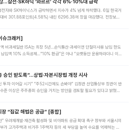
감…삼전·SK하닉 '와르르' 각각 6%·10%대 급락
삼성전자와 SK하이닉스가 급락하면서 지수가 4% 넘게 하락했다. 6일 한국거
비 301.88포인트(4.58%) 내린 6296.38에 장을 마감했다. 전장보다
스피는 장중 한때 6550.94까지 오르기도 했으나 6238.32까지 밀리기도 했
[이슈크래커]
 전액 비과세일반 ISA는 최장 5년…손익통산·과세이연 단절미사용 납입 한도
납입액 10% 소득공제…“10% 환급”은 아냐 “오랫동안 운용하라더니 이제
 ‘만능 절세 통장’으로 불리는 개인종합자산관리계좌(ISA)가 두 갈래로 개
주총 승인 받도록”…상법·자본시장법 개정 시사
닌 투자 이어갈 시기” “주52시간제도 손봐야” 김정관 산업통상부 장관이 반
 수준 이상은 주주총회 승인을 거치는 방안을 검토할 필요가 있다고 밝혔다.
배구조와 주주권 강화 논의가 이어지는 가운데, 핵심 연구인력에 대한
 “집값 해법은 공급” [종합]
안” 우려재개발·재건축 활성화 및 비아파트 공급 확대 촉구 정부와 서울시의
정부가 고가주택과 비거주 1주택자 등의 세 부담을 높여 수요를 억제하는 카
키울 것이라며 세금이 아닌 공급이 근본적인 처방이라고 전면 반박했다.