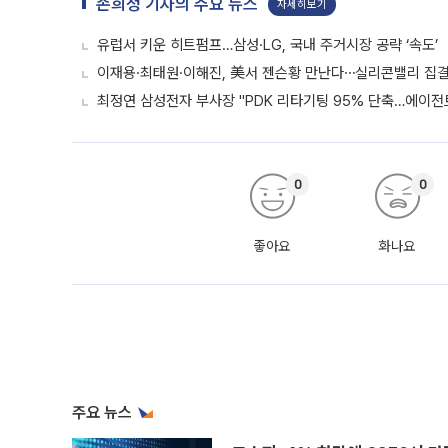
손희정 기자의 주요 뉴스
자세히보기
유럽서 키운 히트펌프…삼성·LG, 국내 주거시장 공략 ‘속도’
이재용·최태원·이해진, 美서 젠슨황 만난다⋯실리콘밸리 집결
최정연 삼성전자 부사장 "PDK 리타기팅 95% 단축…에이전트
0
0
좋아요
화나요
주요 뉴스