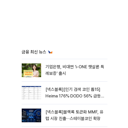
금융 최신 뉴스
기업은행, 비대면 ‘i-ONE 햇살론 특
례보증’ 출시
[넥스블록][인기 검색 코인 톱15]
Heima 176%·DODO 56% 급등…
대형주 속 고변동 알트 부각
[넥스블록]블랙록 토큰화 MMF, 유
럽 시장 진출∙∙∙스테이블코인 확장