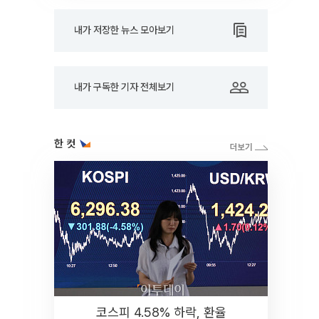
내가 저장한 뉴스 모아보기
내가 구독한 기자 전체보기
한 컷
코스피 4.58% 하락, 환율