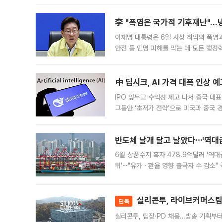
李 "폭염은 국가적 기후재난"…냉
이재명 대통령은 6일 사상 최악의 폭염
안전 등 인명 피해를 막는 데 모든 행
인프라 확충 계획을 내년도 예산안에 반
中 딥시크, AI 가격 대폭 인상 
IPO 앞두고 수익성 제고 나서 중국 대표
그동안 ‘초저가 전략’으로 미국과 중국
가된다. 블룸버그통신에 따르면 딥시크는
반도체 날개 달고 날았다⋯'역대급
6월 상품수지 흑자 478.9억달러 '역대
위'⋯"유가ㆍ환율 영향 출국자 수 감소" 
급 수출 호조가 매달 이어지면서 6월 
대 기
실리콘투, 라이브커머스팀 
단독
실리콘투, 팀장·PD 채용…방송 기획부