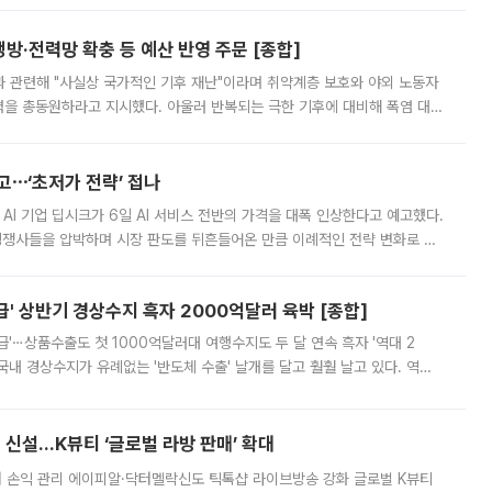
방·전력망 확충 등 예산 반영 주문 [종합]
과 관련해 "사실상 국가적인 기후 재난"이라며 취약계층 보호와 야외 노동자
정력을 총동원하라고 지시했다. 아울러 반복되는 극한 기후에 대비해 폭염 대응
영하는 방안도 검토하라고 주문했다. 이 대통령은 이날 폭염·가뭄 대
예고⋯‘초저가 전략’ 접나
 AI 기업 딥시크가 6일 AI 서비스 전반의 가격을 대폭 인상한다고 예고했다.
 경쟁사들을 압박하며 시장 판도를 뒤흔들어온 만큼 이례적인 전략 변화로 평
 이날 공지를 통해 구체적인 인상 폭은 공개하지 않았지만 상당한 수
' 상반기 경상수지 흑자 2000억달러 육박 [종합]
급'⋯상품수출도 첫 1000억달러대 여행수지도 두 달 연속 흑자 '역대 2
국내 경상수지가 유례없는 '반도체 수출' 날개를 달고 훨훨 날고 있다. 역대
경상수지 뿐 아니라 상반기 경상수지 흑자도 2000억달러에 근접하며 사상 최
신설…K뷰티 ‘글로벌 라방 판매’ 확대
터 손익 관리 에이피알·닥터멜락신도 틱톡샵 라이브방송 강화 글로벌 K뷰티