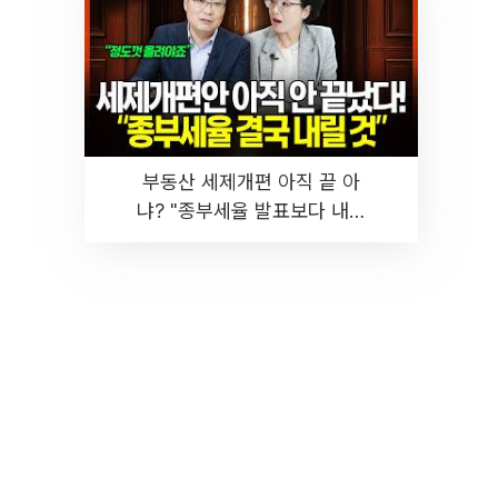
부동산 세제개편 아직 끝 아
냐? "종부세율 발표보다 내릴
것" 장기거주·양도세 전망 I 집
땅지성 I 김인만, 진미윤