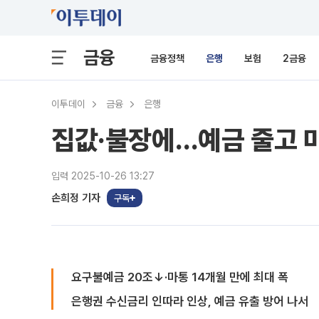
금융
금융정책
은행
보험
2금융
이투데이
금융
은행
집값·불장에…예금 줄고 
입력 2025-10-26 13:27
손희정 기자
구독
요구불예금 20조↓·마통 14개월 만에 최대 폭
은행권 수신금리 인따라 인상, 예금 유출 방어 나서