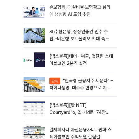
손보협회, 과실비율·보험광고 심의
에 생성형 AI 도입 추진
Sh수협은행, 상상인증권 인수 추
진⋯비은행 포트폴리오 확대 속도
[넥스블록]테더ㆍ써클, 엇갈린 스테
이블코인 2분기 실적
"한국형 금융지주 세운다"⋯
단독
라이나생명, 대주주 변경으로 지주
사 전환 첫발
[넥스블록][핫 NFT]
Courtyard.io, 일 거래량 74만
5040달러… 바닥가 5달러
결제회사냐 자산운용사냐…원화 스
테이블코인 수익모델 갈림길