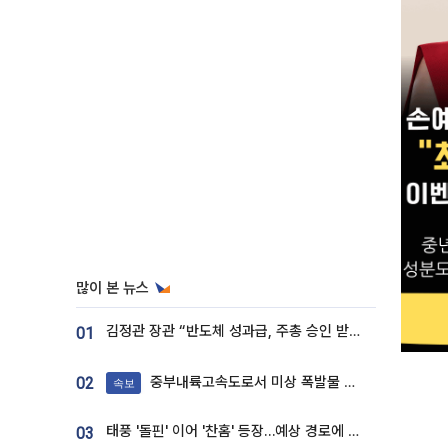
많이 본 뉴스
김정관 장관 “반도체 성과급, 주총 승인 받도록”…상법·자본시장법 개정 시사
01
중부내륙고속도로서 미상 폭발물 발견
02
속보
태풍 '돌핀' 이어 '찬홈' 등장…예상 경로에 한국 '한숨'
03