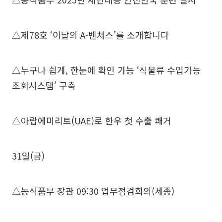
△제78호 ‘이달의 A-벤처스’를 소개합니다
△누구나 쉽게, 한눈에 확인 가능 ‘식물류 수입가능
조회시스템’ 구축
△아랍에미리트(UAE)로 한우 첫 수출 쾌거
31일(금)
△농식품부 장관 09:30 업무점검회의(세종)