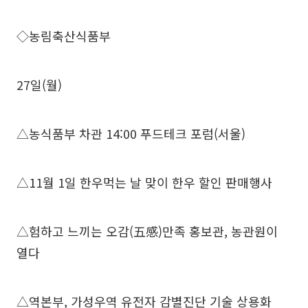
◇농림축산식품부
27일(월)
△농식품부 차관 14:00 푸드테크 포럼(서울)
△11월 1일 한우먹는 날 맞이 한우 할인 판매행사
△험하고 느끼는 오감(五感)만족 홍보관, 농관원이
열다
△역본부, 가성우역 유전자 감별진단 기술 상용화