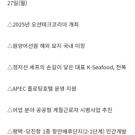
27일(월)
△2025년 오션테크코리아 개최
△원양어선원 해외 묘지 국내 이장
△정지선 셰프의 손길이 닿은 대표 K-Seafood, 전복
△APEC 플로팅호텔 운영 지원
△어업 분야 공공형 계절근로자 시범사업 추진
△평택･당진항 1종 항만배후단지(2-1단계) 민간개발