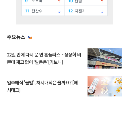
주요뉴스
22일 만에 다시 문 연 홈플러스…정상화 바
쁜데 재고 없어 ‘발동동’[가보니]
입추매직 '불발', 처서매직은 올까요? [해
시태그]