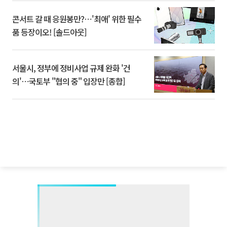
콘서트 갈 때 응원봉만?⋯'최애' 위한 필수
품 등장이오! [솔드아웃]
서울시, 정부에 정비사업 규제 완화 '건
의'⋯국토부 "협의 중" 입장만 [종합]