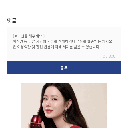
댓글
0 / 300