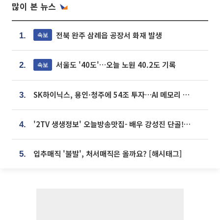
많이 본 뉴스
전북 완주 삼례읍 공장서 화재 발생
속보
1.
서울도 '40도'…오늘 노원 40.2도 기록
속보
2.
SK하이닉스, 용인·청주에 54조 투자…AI 메모리 생산기지 키운다
3.
'2TV 생생정보' 오늘방송맛집- 배우 강성진 단골! 쌀국수ㆍ푸팟퐁 커리 맛집 '블○○○'
4.
입추매직 '불발', 처서매직은 올까요? [해시태그]
5.