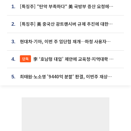
[특징주] “탄약 부족하다“ 美 국방부 증산 요청에⋯국내 방산주 급등세
1.
[특징주] 美 중국산 광트랜시버 규제 추진에 대한광통신 등 광통신株 강세
2.
현대차·기아, 이번 주 임단협 재개…하청 사용자성 재심도 ‘변수’
3.
李 ‘호남형 대입’ 제안에 교육청·지역대학 서·논술형 입시 연계 '착수'
단독
4.
최태원·노소영 '9440억 분할' 판결, 이번주 재상고 여부 주목
5.