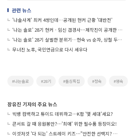
관련 뉴스
'나솔사계' 최커 4쌍인데…공개된 현커 근황 '대반전'
‘나는 솔로’ 28기 현커ㆍ임신 겹경사⋯제작진이 공개한 힌트는?
‘나는 솔로’ 28기 살벌한 분위기…현숙 vs 순자, 상철 두고 신경전
무너진 노후, 국민연금으로 다시 세우다
#나는솔로
#28기
#돌싱특집
#정숙
#영숙
장유진 기자의 주요 뉴스
빅뱅 컴백하고 튜이드 데뷔하고⋯K팝 '몇 세대'세요?
콘서트 갈 때 응원봉만?⋯'최애' 위한 필수품 등장이오!
이것저것 '다 되는' 스트레이 키즈⋯"안전한 선택지? 도전이 재밌죠"