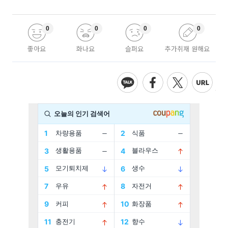
0
0
0
0
좋아요
화나요
슬퍼요
추가취재 원해요