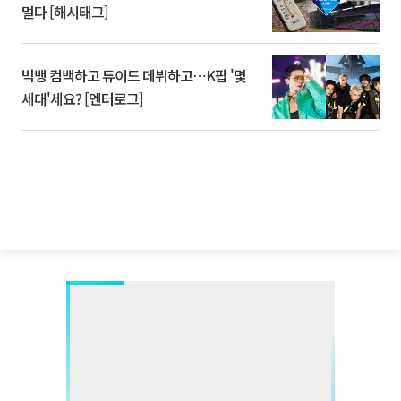
멀다 [해시태그]
빅뱅 컴백하고 튜이드 데뷔하고⋯K팝 '몇
세대'세요? [엔터로그]