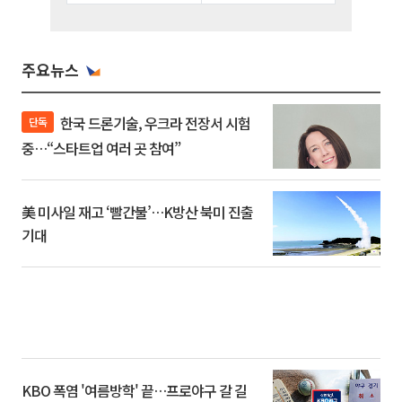
주요뉴스
한국 드론기술, 우크라 전장서 시험
단독
중…“스타트업 여러 곳 참여”
美 미사일 재고 ‘빨간불’…K방산 북미 진출
기대
KBO 폭염 '여름방학' 끝…프로야구 갈 길