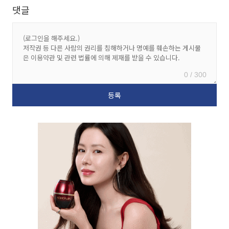
댓글
0 / 300