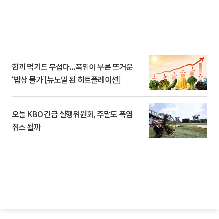
한끼 먹기도 무섭다...폭염이 부른 뜨거운
‘밥상 물가’[뉴노멀 된 히트플레이션]
오늘 KBO 긴급 실행위원회, 주말도 폭염
취소 될까