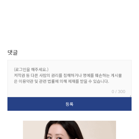
댓글
0 / 300