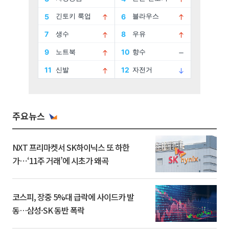
주요뉴스
NXT 프리마켓서 SK하이닉스 또 하한
가⋯‘11주 거래’에 시초가 왜곡
코스피, 장중 5%대 급락에 사이드카 발
동…삼성·SK 동반 폭락