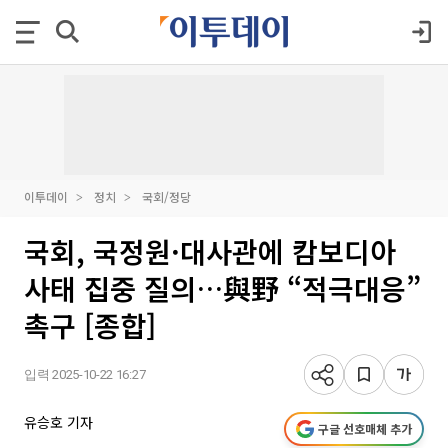
이투데이
정치
국회/정당
국회, 국정원·대사관에 캄보디아
사태 집중 질의…與野 “적극대응”
촉구 [종합]
입력 2025-10-22 16:27
유승호 기자
구글 선호매체 추가