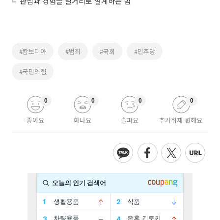
관심과 경험을 일거리로 설계하는 법
#캄보디아
#범죄
#국회
#민주당
#국민의힘
0
0
0
0
좋아요
화나요
슬퍼요
추가취재 원해요