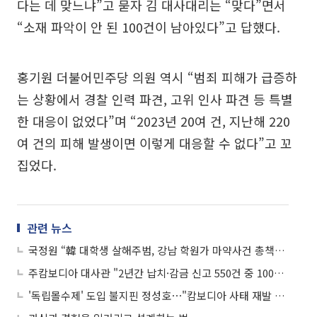
다는 데 맞느냐”고 묻자 김 대사대리는 “맞다”면서
“소재 파악이 안 된 100건이 남아있다”고 답했다.
홍기원 더불어민주당 의원 역시 “범죄 피해가 급증하
는 상황에서 경찰 인력 파견, 고위 인사 파견 등 특별
한 대응이 없었다”며 “2023년 20여 건, 지난해 220
여 건의 피해 발생이면 이렇게 대응할 수 없다”고 꼬
집었다.
관련 뉴스
국정원 “韓 대학생 살해주범, 강남 학원가 마약사건 총책의 공범”
주캄보디아 대사관 "2년간 납치·감금 신고 550건 중 100건 미해결"
'독립몰수제' 도입 불지핀 정성호⋯"캄보디아 사태 재발 막아야"