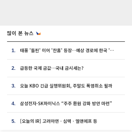
많이 본 뉴스
태풍 '돌핀' 이어 '찬홈' 등장…예상 경로에 한국 '한숨'
1.
급등한 국제 금값…국내 금시세는?
2.
오늘 KBO 긴급 실행위원회, 주말도 폭염취소 될까
3.
삼성전자·SK하이닉스 “주주 환원 강화 방안 마련”
4.
[오늘의 IR] 고려아연ㆍ심텍ㆍ엘앤에프 등
5.