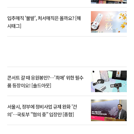
입추매직 '불발', 처서매직은 올까요? [해
시태그]
콘서트 갈 때 응원봉만?⋯'최애' 위한 필수
품 등장이오! [솔드아웃]
서울시, 정부에 정비사업 규제 완화 '건
의'⋯국토부 "협의 중" 입장만 [종합]