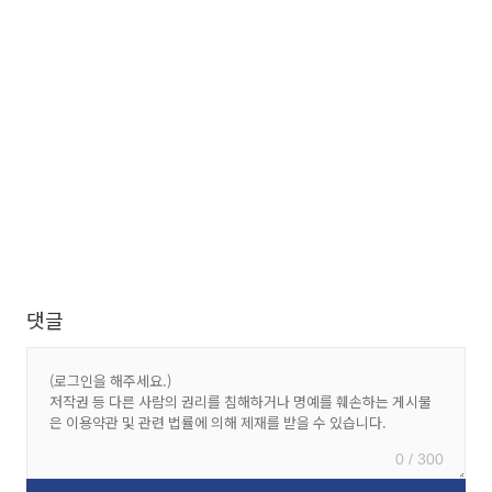
댓글
0 / 300