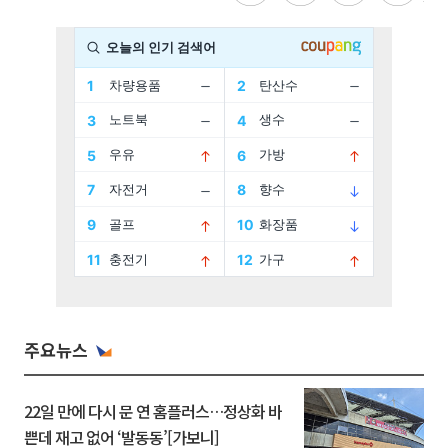
주요뉴스
22일 만에 다시 문 연 홈플러스…정상화 바
쁜데 재고 없어 ‘발동동’[가보니]