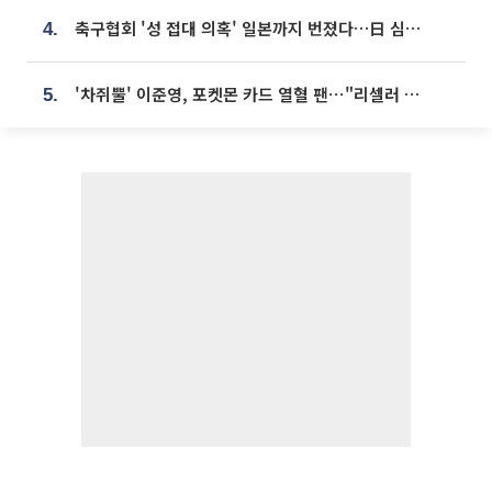
축구협회 '성 접대 의혹' 일본까지 번졌다…日 심판 실명 공개
4.
'차쥐뿔' 이준영, 포켓몬 카드 열혈 팬⋯"리셀러 처단할 것"
5.