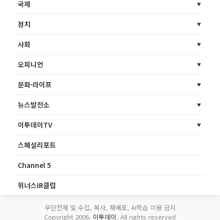
국제
정치
사회
오피니언
문화·라이프
뉴스발전소
이투데이TV
스페셜리포트
Channel 5
위너스IR클럽
무단전재 및 수집, 복사, 재배포, AI학습 이용 금지
Copyright 2006.
이투데이
. All rights reserved