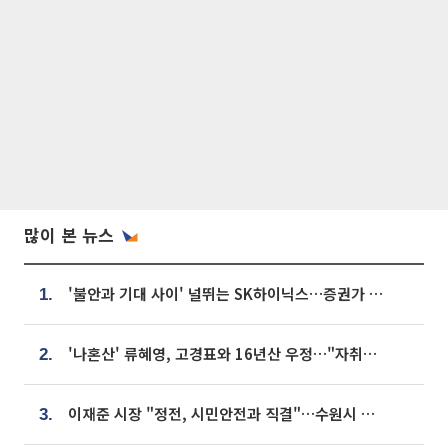
많이 본 뉴스
'불안과 기대 사이' 널뛰는 SK하이닉스…증권가 "HBM4·LTA 기반 펀터멘털 견고"
1.
'나혼산' 류혜영, 고경표와 16년산 우정…"자취방서 부모님과 마주쳐"
2.
이재준 시장 "정전, 시민안전과 직결"…수원시 비상대응체계 가동
3.