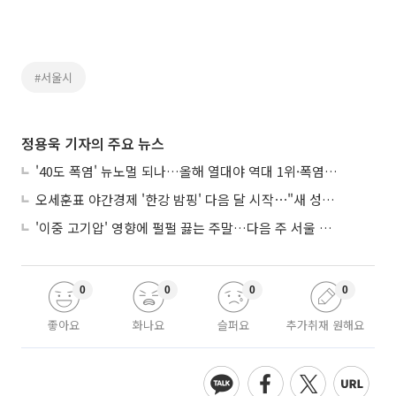
#서울시
정용욱 기자의 주요 뉴스
'40도 폭염' 뉴노멀 되나…올해 열대야 역대 1위·폭염일수 평년 3배 넘어
오세훈표 야간경제 '한강 밤핑' 다음 달 시작⋯"새 성장동력 만들 것"
'이중 고기압' 영향에 펄펄 끓는 주말…다음 주 서울 포함 서쪽이 더 덥다
0
0
0
0
좋아요
화나요
슬퍼요
추가취재 원해요