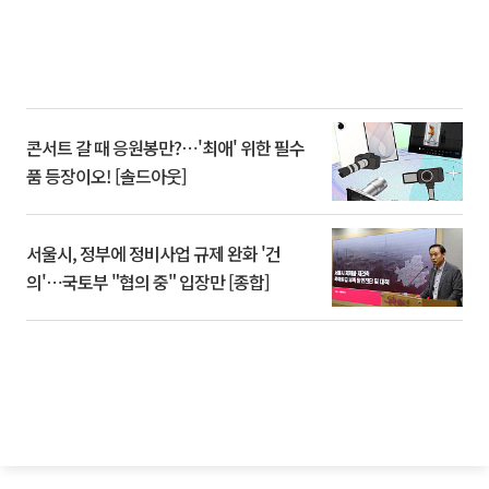
콘서트 갈 때 응원봉만?⋯'최애' 위한 필수
품 등장이오! [솔드아웃]
서울시, 정부에 정비사업 규제 완화 '건
의'⋯국토부 "협의 중" 입장만 [종합]