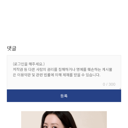
댓글
0 / 300