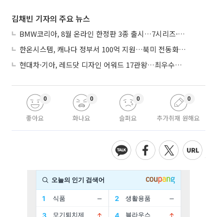
김채빈 기자의 주요 뉴스
BMW코리아, 8월 온라인 한정판 3종 출시…7시리즈·X7·M340i 투어링
한온시스템, 캐나다 정부서 100억 지원…북미 전동화 시장 가속
현대차·기아, 레드닷 디자인 어워드 17관왕…최우수상 2개 수상
0
0
0
0
좋아요
화나요
슬퍼요
추가취재 원해요