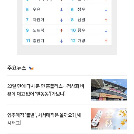
주요뉴스
22일 만에 다시 문 연 홈플러스…정상화 바
쁜데 재고 없어 ‘발동동’[가보니]
입추매직 '불발', 처서매직은 올까요? [해
시태그]