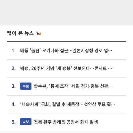
많이 본 뉴스
태풍 '돌핀' 오키나와 접근…일본기상청 경로 업데이트
1.
빅뱅, 20주년 기념 '새 뱅봉' 선보인다⋯콘서트 앞두고 팝업 개최
2.
합수본, '통계 조작' 서울·경기·충북 선관위 등 추가 압수수색
속보
3.
‘나솔사계’ 국화, 결별 후 재등장⋯첫인상 투표 휩쓸고 ‘인기녀’ 등극
4.
전북 완주 삼례읍 공장서 화재 발생
속보
5.