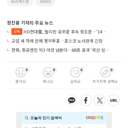
#LIG넥스원
#ADEX
정진용 기자의 주요 뉴스
HD현대重, 필리핀 호위함 후속 정조준…‘14척+α’ 싹쓸이 노린다
단독
교섭 세 차례 만에 쟁의투표…포스코 노사관계 긴장
한화, 항공엔진 빅3 아성 넘본다…68兆 효과 ‘국산 심장’ 시동
0
0
0
0
좋아요
화나요
슬퍼요
추가취재 원해요