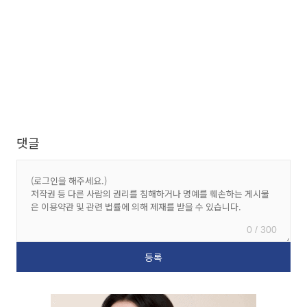
댓글
0 / 300