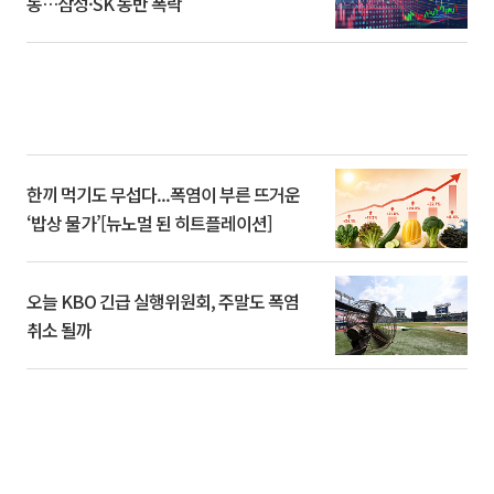
동…삼성·SK 동반 폭락
한끼 먹기도 무섭다...폭염이 부른 뜨거운
‘밥상 물가’[뉴노멀 된 히트플레이션]
오늘 KBO 긴급 실행위원회, 주말도 폭염
취소 될까