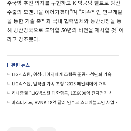
주국방 추진 의지를 구현하고 K-방공망 벨트로 방산
수출의 모멘텀을 이어가겠다”며 “지속적인 연구개발
을 통한 기술 축적과 국내 협력업체와 동반성장을 통
해 방산강국으로 도약할 50년의 비전을 제시할 것”이
라고 강조했다.
관련 뉴스
LIG넥스원, 위성·레이저체계 조립동 준공…첨단화 가속
LIG넥스원, 임직원 가족 초청 ‘2025 패밀리데이’개최
하나증권 "LIG넥스원-대한항공, 1조9000억 전자전기 사업 우선협상자 유력"
마스터카드, BVNK 18억 달러 인수로 스테이블코인 사업 본격 확장