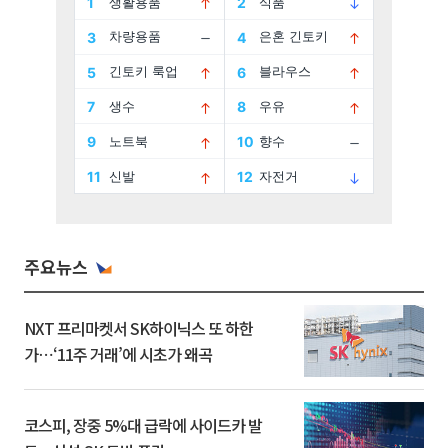
주요뉴스
NXT 프리마켓서 SK하이닉스 또 하한
가⋯‘11주 거래’에 시초가 왜곡
코스피, 장중 5%대 급락에 사이드카 발