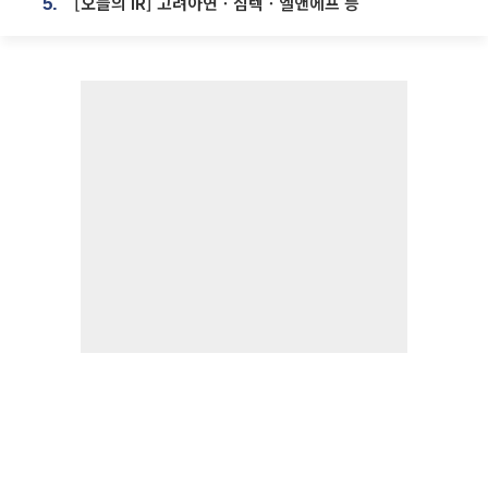
[오늘의 IR] 고려아연ㆍ심텍ㆍ엘앤에프 등
5.