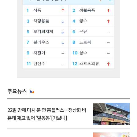
주요뉴스
22일 만에 다시 문 연 홈플러스…정상화 바
쁜데 재고 없어 ‘발동동’[가보니]