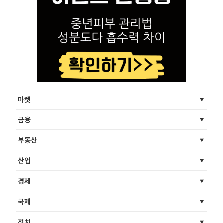
마켓
금융
부동산
산업
경제
국제
정치