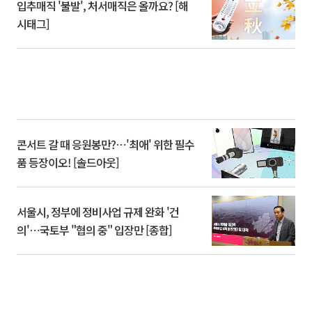
입추매직 '불발', 처서매직은 올까요? [해
시태그]
콘서트 갈 때 응원봉만?⋯'최애' 위한 필수
품 등장이오! [솔드아웃]
서울시, 정부에 정비사업 규제 완화 '건
의'⋯국토부 "협의 중" 입장만 [종합]