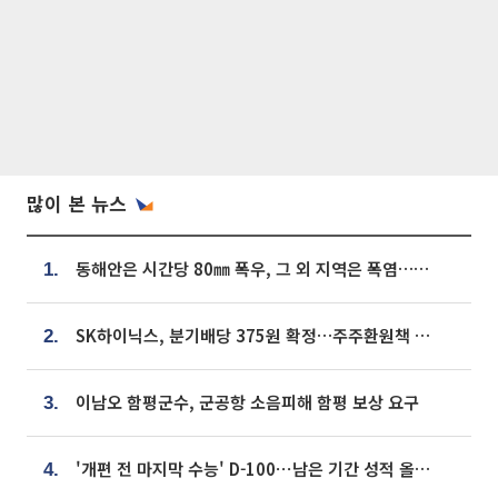
많이 본 뉴스
동해안은 시간당 80㎜ 폭우, 그 외 지역은 폭염…‘극과 극 날씨’
1.
SK하이닉스, 분기배당 375원 확정…주주환원책 9월로 앞당겨 발표
2.
이남오 함평군수, 군공항 소음피해 함평 보상 요구
3.
'개편 전 마지막 수능' D-100⋯남은 기간 성적 올릴 전략은
4.