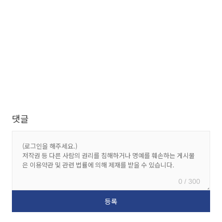
댓글
0 / 300