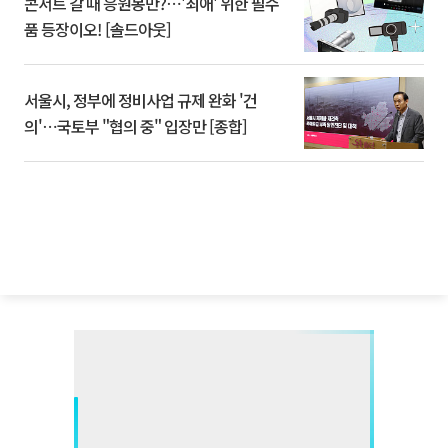
콘서트 갈 때 응원봉만?⋯'최애' 위한 필수
품 등장이오! [솔드아웃]
서울시, 정부에 정비사업 규제 완화 '건
의'⋯국토부 "협의 중" 입장만 [종합]