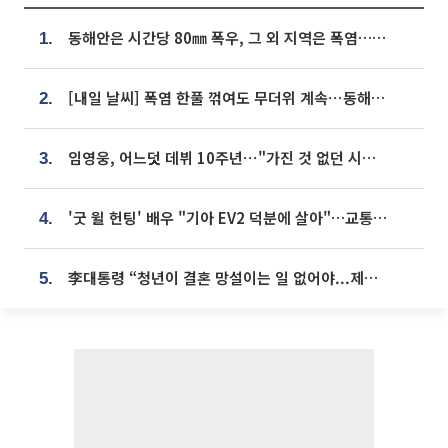
동해안은 시간당 80㎜ 폭우, 그 외 지역은 폭염…‘극과 극 날씨’
1.
[내일 날씨] 폭염 한풀 꺾여도 무더위 계속⋯동해안 이틀 연속 비
2.
임영웅, 어느덧 데뷔 10주년⋯"가진 것 없던 시절, 내 앞엔 20명의 팬뿐"
3.
'굿 윌 헌팅' 배우 "기아 EV2 덕분에 살아"…교통사고 후 안전성 극찬
4.
李대통령 “청년이 결혼 망설이는 일 없어야...제도상 불이익 조사”
5.