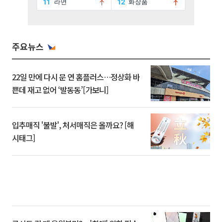
주요뉴스
22일 만에 다시 문 연 홈플러스…정상화 바
쁜데 재고 없어 ‘발동동’[가보니]
입추매직 '불발', 처서매직은 올까요? [해
시태그]