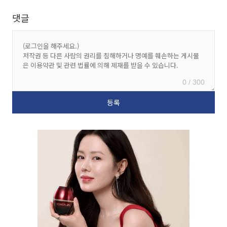
댓글
0 / 300