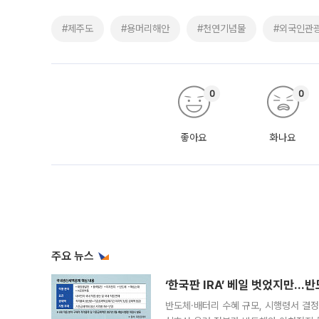
#제주도
#용머리해안
#천연기념물
#외국인관
0
0
좋아요
화나요
주요 뉴스
‘한국판 IRA’ 베일 벗었지만…
반도체·배터리 수혜 규모, 시행령서 결정