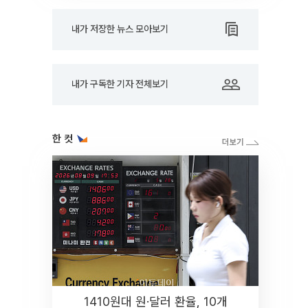
내가 저장한 뉴스 모아보기
내가 구독한 기자 전체보기
한 컷
1410원대 원·달러 환율, 10개