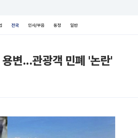
업
전국
인사/부음
동정
일반
변...관광객 민폐 '논란'