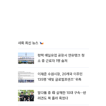
사회 최신 뉴스
평택 매일유업 공장서 연유탱크 청
소 중 근로자 1명 숨져
이재준 수원시장, 20개국 이주민
135명 '새빛 글로벌프렌즈' 위촉
말다툼 중 母 살해한 10대 구속⋯반
려견도 목 졸라 죽였다