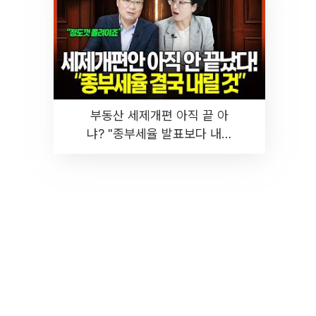
부동산 세제개편 아직 끝 아
냐? "종부세율 발표보다 내릴
것" 장기거주·양도세 전망 I 집
땅지성 I 김인만, 진미윤