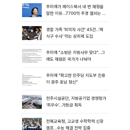
추미애가 페이스북서 네 번 재정을
말한 이유…7700억 추경 열쇠는 도
의회에
경찰 가족 '피의자 사건' 45건…'제
식구 수사' 막는 상피제 도입
추미애 "소방은 지방사무 맞다"…그
래도 재원은 국가가 나눠야
추미애 "확고한 민주당 지도부 진용
이 광주 호남 정신"
전주시설공단, 지방공기업 경영평가
‘최우수’…가등급 획득
전북교육청, 고교생 수학학력 신장
캠프…수능 해결 전략 집중