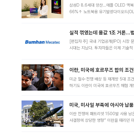
삼성D 8.6세대 양산…애플 OLED 맥북
66%↑ 노트북용 유기발광다이오드(OL
운데 중국 BOE와 TCL CSOT도 생산
일 업계에 따르면 삼성
실적 꺾였는데 몸값 1조 거론…범
[편집자 주] 국내 기업공개(IPO) 시장
시대는 지났다. 투자자들은 이제 기술적
은 거시경제 불확실성 속에 실적과 성과
이란, 미국에 호르무즈 합의 조건 
미군 철수·전쟁 배상 등 재개방 5대 조건
하기도 이란이 미국에 호르무즈 해협 개
라며 조심스러운 반응을 보였다. 8일(
미국, 미사일 부족에 아시아 납
이란 전쟁에 패트리엇 1500발 사용 남
사결정에 상당한 영향” 이란을 때리던 
급에 문제가 없다고 해명했지만, 아시아