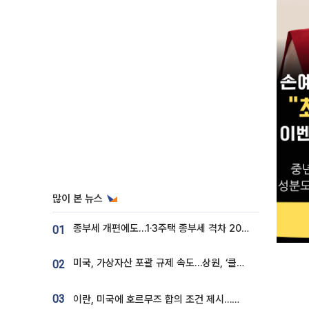
많이 본 뉴스
종부세 개편에도…1·3주택 종부세 격차 2028년부터 확대
01
미국, 가상자산 포괄 규제 속도…상원, ‘클래리티법’ 9월 절차투표 추진
02
03
이란, 미국에 호르무즈 합의 조건 제시…美 “경기 아직 안 끝나” [종합]