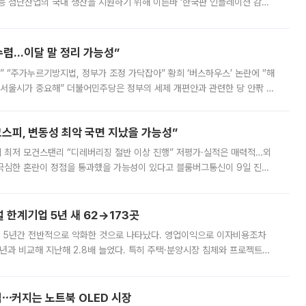
등 첨단산업의 국내 생산을 지원하기 위해 이른바 ‘한국판 인플레이션 감축
를 신설했지만, 업계에서는 세부 지원 대상에 따라 정책 효과가 크게 달라
수렴…이달 말 정리 가능성”
없어” “주가누르기방지법, 정부가 조정 가닥잡아” 황희 ‘버스하우스’ 논란에 “해
 서울시가 중요해” 더불어민주당은 정부의 세제 개편안과 관련한 당 안팎 의
에 나서겠다고 예고했다. 민주당은 8월 말 당정 조율을 거친 개편안이
스피, 변동성 최악 국면 지났을 가능성”
 만에 최저 모건스탠리 “디레버리징 절반 이상 진행” 저평가·실적은 매력적…외
든 극심한 혼란이 정점을 통과했을 가능성이 있다고 블룸버그통신이 9일 진단
가 상당 부분 정리된 데다 금융당국의 규제 강화로 고위험 상품 거래도 급감
한계기업 5년 새 62→173곳
 5년간 전반적으로 악화한 것으로 나타났다. 영업이익으로 이자비용조차
년과 비교해 지난해 2.8배 늘었다. 특히 주택·분양시장 침체와 프로젝트파
 악화가 두드러졌다. 9일 한국건설산업연구원은 ‘2025년 건설업 외감기업
격⋯커지는 노트북 OLED 시장