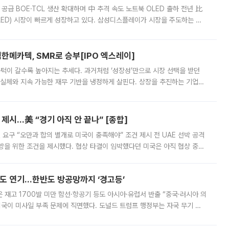
 공급 BOE·TCL 생산 확대하며 中 추격 속도 노트북 OLED 출하 전년 比
ED) 시장이 빠르게 성장하고 있다. 삼성디스플레이가 시장을 주도하는 가
 확대에 나서면서 노트북 OLED 시장을 둘러싼 경쟁이 치열해지고 있다. 9
한메카텍, SMR로 승부[IPO 엑스레이]
 문턱이 갈수록 높아지는 추세다. 과거처럼 ‘성장성’만으로 시장 선택을 받던
 실체와 지속 가능한 재무 기반을 냉정하게 살핀다. 상장을 추진하는 기업들
를 입증해야 하는 시험대에 섰다. 본지는 상장을 앞둔 기업의 기술 경쟁
제시…美 “경기 아직 안 끝나” [종합]
 요구 “오만과 합의 별개로 미국이 충족해야” 조건 제시 전 UAE 선박 공격
방을 위한 조건을 제시했다. 협상 타결이 임박했다던 미국은 아직 협상 중이
현지시간) 모하마드 바게르 졸가드르 이란 최고국가안보회의 사무총장은 타
품도 연기…한반도 방공망까지 ‘경고등’
은 재고 1700발 미만 함선·항공기 등도 아시아·유럽서 반출 “중국·러시아 의
미국이 미사일 부족 문제에 직면했다. 도널드 트럼프 행정부는 자국 무기 공
 국가들로 향하던 납품마저 연기되고 있는 것으로 전해졌다. 전문가가 중국