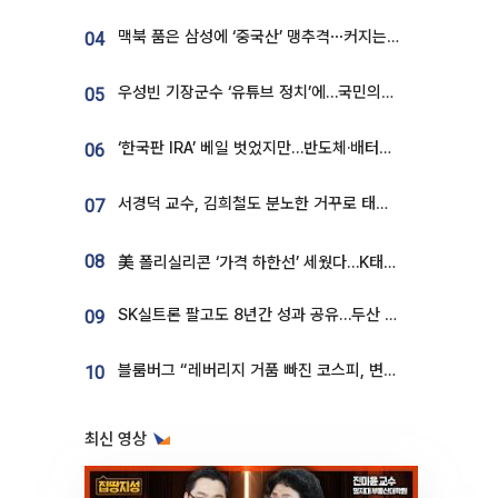
맥북 품은 삼성에 ‘중국산’ 맹추격⋯커지는 노트북 OLED 시장
04
우성빈 기장군수 ‘유튜브 정치’에…국민의힘 군의원들 집단 반발
05
‘한국판 IRA’ 베일 벗었지만…반도체·배터리 업계 “시행령이 관건”
06
서경덕 교수, 김희철도 분노한 거꾸로 태극기⋯"엉터리는 아냐, 아쉬울 뿐"
07
08
美 폴리실리콘 ‘가격 하한선’ 세웠다…K태양광 수혜 기대
SK실트론 팔고도 8년간 성과 공유…두산 인수대금 2.3조가 끝 아냐
09
블룸버그 “레버리지 거품 빠진 코스피, 변동성 최악 국면 지났을 가능성”
10
최신 영상