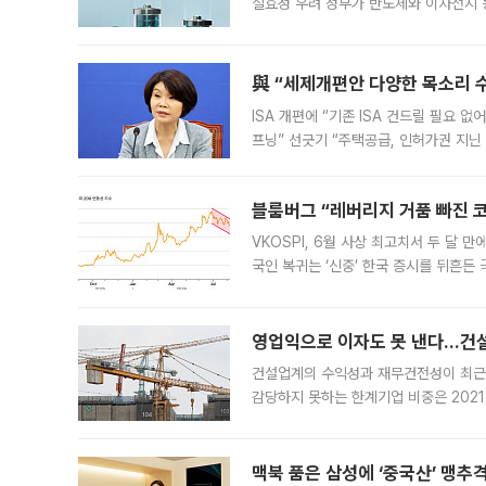
실효성 우려 정부가 반도체와 이차전지 
법(IRA)’으로 불리는 국내생산세액공제
與 “세제개편안 다양한 목소리 
ISA 개편에 “기존 ISA 건드릴 필요 
프닝” 선긋기 “주택공급, 인허가권 지닌
견을 수렴해 당정과 개편안에 대한 조율
블룸버그 “레버리지 거품 빠진 코
VKOSPI, 6월 사상 최고치서 두 달
국인 복귀는 ‘신중’ 한국 증시를 뒤흔
했다. 대규모 반대매매로 레버리지 투자
영업익으로 이자도 못 낸다…건설 
건설업계의 수익성과 재무건전성이 최근
감당하지 못하는 한계기업 비중은 2021
이낸싱(PF) 부담이 집중된 건축 부문의
경영
맥북 품은 삼성에 ‘중국산’ 맹추