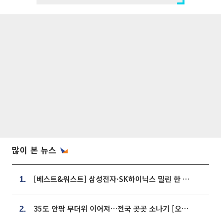
많이 본 뉴스
[베스트&워스트] 삼성전자·SK하이닉스 밀린 한 주…상상인증권은 85% 급등
1.
35도 안팎 무더위 이어져…전국 곳곳 소나기 [오늘 날씨]
2.