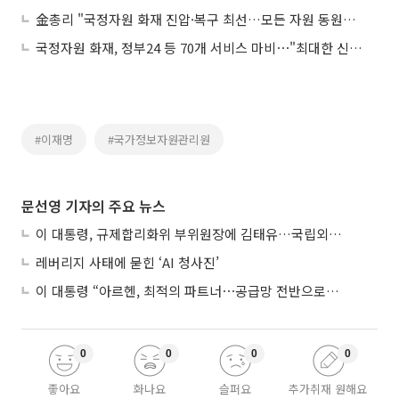
金총리 "국정자원 화재 진압·복구 최선…모든 자원 동원하라"
국정자원 화재, 정부24 등 70개 서비스 마비⋯"최대한 신속히 복구할 것"
#이재명
#국가정보자원관리원
문선영 기자의 주요 뉴스
이 대통령, 규제합리화위 부위원장에 김태유…국립외교원장 김흥규
레버리지 사태에 묻힌 ‘AI 청사진’
이 대통령 “아르헨, 최적의 파트너⋯공급망 전반으로 확대”
0
0
0
0
좋아요
화나요
슬퍼요
추가취재 원해요