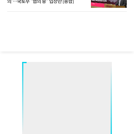
의'⋯국토부 "협의 중" 입장만 [종합]