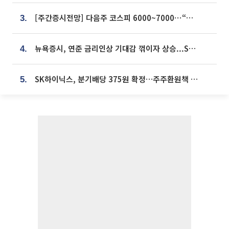
[주간증시전망] 다음주 코스피 6000~7000⋯“外人 수급은 정책이 변수”
3.
뉴욕증시, 연준 금리인상 기대감 꺾이자 상승...S&P500 사상 최고치 [종합]
4.
SK하이닉스, 분기배당 375원 확정…주주환원책 9월로 앞당겨 발표
5.