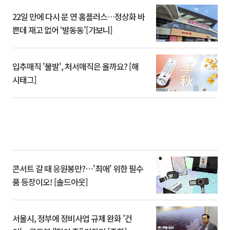
22일 만에 다시 문 연 홈플러스…정상화 바
쁜데 재고 없어 ‘발동동’[가보니]
입추매직 '불발', 처서매직은 올까요? [해
시태그]
콘서트 갈 때 응원봉만?⋯'최애' 위한 필수
품 등장이오! [솔드아웃]
서울시, 정부에 정비사업 규제 완화 '건