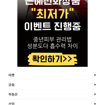
마켓
금융
부동산
산업