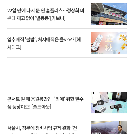
22일 만에 다시 문 연 홈플러스…정상화 바
쁜데 재고 없어 ‘발동동’[가보니]
입추매직 '불발', 처서매직은 올까요? [해
시태그]
콘서트 갈 때 응원봉만?⋯'최애' 위한 필수
품 등장이오! [솔드아웃]
서울시, 정부에 정비사업 규제 완화 '건