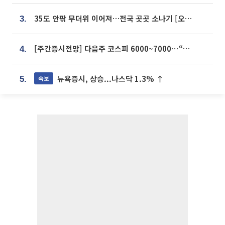
35도 안팎 무더위 이어져…전국 곳곳 소나기 [오늘 날씨]
3.
[주간증시전망] 다음주 코스피 6000~7000⋯“外人 수급은 정책이 변수”
4.
뉴욕증시, 상승...나스닥 1.3% ↑
속보
5.