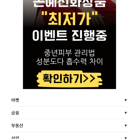
마켓
금융
부동산
산업