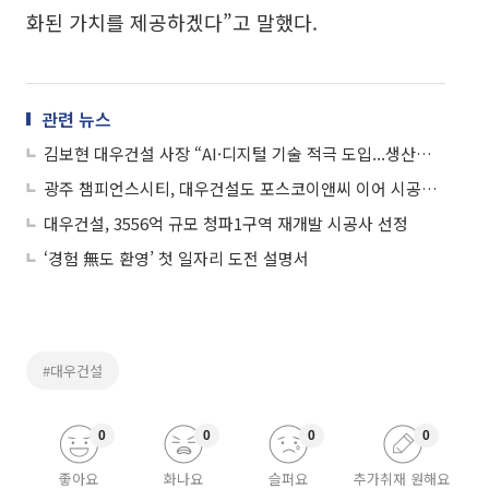
화된 가치를 제공하겠다”고 말했다.
관련 뉴스
김보현 대우건설 사장 “AI·디지털 기술 적극 도입...생산성 극대화·안전 최우선으로”
광주 챔피언스시티, 대우건설도 포스코이앤씨 이어 시공권 포기
대우건설, 3556억 규모 청파1구역 재개발 시공사 선정
‘경험 無도 환영’ 첫 일자리 도전 설명서
#대우건설
0
0
0
0
좋아요
화나요
슬퍼요
추가취재 원해요