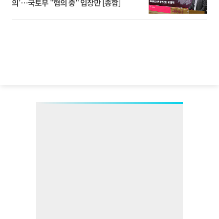
의'⋯국토부 "협의 중" 입장만 [종합]