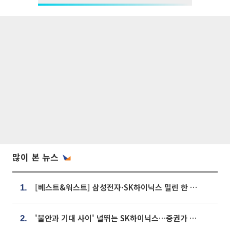
많이 본 뉴스
[베스트&워스트] 삼성전자·SK하이닉스 밀린 한 주…상상인증권은 85% 급등
1.
'불안과 기대 사이' 널뛰는 SK하이닉스…증권가 "HBM4·LTA 기반 펀터멘털 견고"
2.