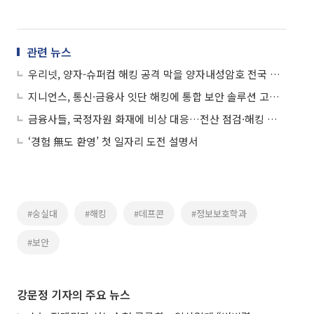
관련 뉴스
우리넷, 양자-슈퍼컴 해킹 공격 막을 양자내성암호 전국 통신망 사업화에 공급
지니언스, 통신·금융사 잇단 해킹에 통합 보안 솔루션 고객 문의 '급증'
금융사들, 국정자원 화재에 비상 대응…전산 점검·해킹 차단 '총력'
‘경험 無도 환영’ 첫 일자리 도전 설명서
#숭실대
#해킹
#데프콘
#정보보호학과
#보안
강문정 기자의 주요 뉴스