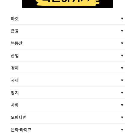
마켓
금융
부동산
산업
경제
국제
정치
사회
오피니언
문화·라이프