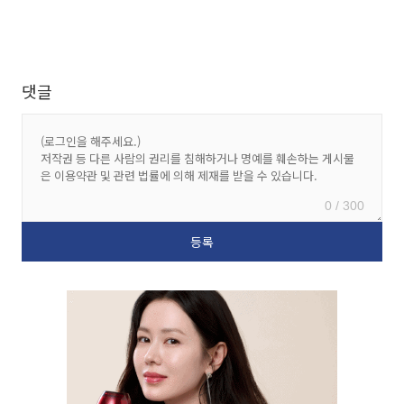
댓글
0 / 300