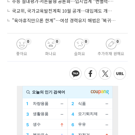
수능 절대평가·서논술형 공론화⋯입시업계 “변별력·사교육 대책 먼저”
국교위, 국가교육발전계획 10월 공개⋯대입제도 개편 공론화 추진
"육아휴직만으론 한계"⋯여성 경력유지 해법은 '복귀 후 유연근무’
0
0
0
0
좋아요
화나요
슬퍼요
추가취재 원해요