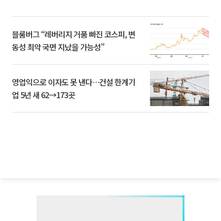
블룸버그 “레버리지 거품 빠진 코스피, 변
동성 최악 국면 지났을 가능성”
영업익으로 이자도 못 낸다…건설 한계기
업 5년 새 62→173곳