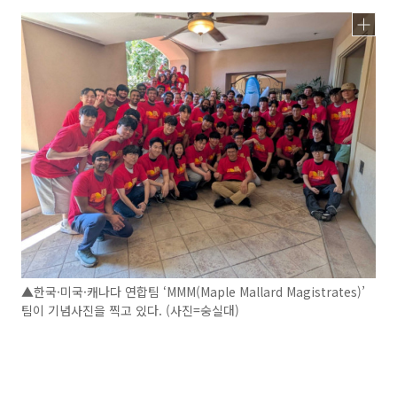
▲한국·미국·캐나다 연합팀 ‘MMM(Maple Mallard Magistrates)’
팀이 기념사진을 찍고 있다. (사진=숭실대)