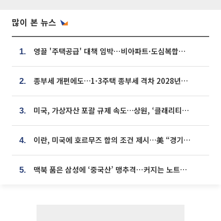
많이 본 뉴스
영끌 '주택공급' 대책 임박⋯비아파트·도심복합까지 총동원
1.
종부세 개편에도…1·3주택 종부세 격차 2028년부터 확대
2.
미국, 가상자산 포괄 규제 속도…상원, ‘클래리티법’ 9월 절차투표 추진
3.
이란, 미국에 호르무즈 합의 조건 제시…美 “경기 아직 안 끝나” [종합]
4.
맥북 품은 삼성에 ‘중국산’ 맹추격⋯커지는 노트북 OLED 시장
5.