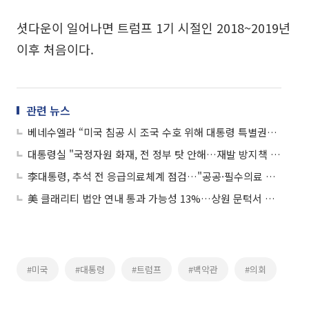
셧다운이 일어나면 트럼프 1기 시절인 2018~2019년
이후 처음이다.
관련 뉴스
베네수엘라 “미국 침공 시 조국 수호 위해 대통령 특별권한 발동”
대통령실 "국정자원 화재, 전 정부 탓 안해…재발 방지책 마련할 것"
李대통령, 추석 전 응급의료체계 점검…"공공·필수의료 확충 중요"
美 클래리티 법안 연내 통과 가능성 13%…상원 문턱서 제동
#미국
#대통령
#트럼프
#백악관
#의회