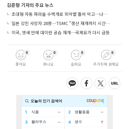
김준형 기자의 주요 뉴스
초대형 자동 파라솔 수백개로 뙤약볕 틀어 막고⋯나라별 폭염 생존법
일본 강진 사망자 28명⋯TSMC "생산 재개까지 시간 필요해"
미국, 엿새 만에 대이란 공습 재개⋯국제유가 다시 급등
0
0
0
0
좋아요
화나요
슬퍼요
추가취재 원해요