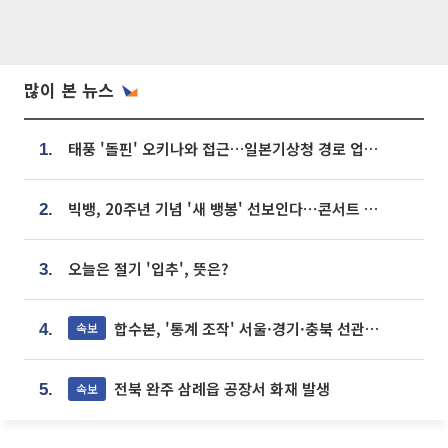
많이 본 뉴스
태풍 '돌핀' 오키나와 접근…일본기상청 경로 업데이트
1.
빅뱅, 20주년 기념 '새 뱅봉' 선보인다⋯콘서트 앞두고 팝업 개최
2.
오늘은 절기 '입추', 뜻은?
3.
합수본, '통계 조작' 서울·경기·충북 선관위 등 추가 압수수색
속보
4.
전북 완주 삼례읍 공장서 화재 발생
속보
5.