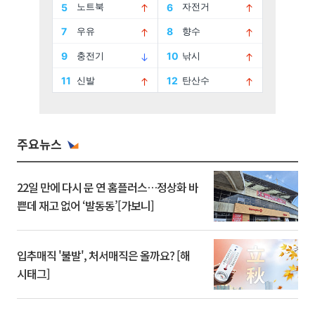
주요뉴스
22일 만에 다시 문 연 홈플러스…정상화 바
쁜데 재고 없어 ‘발동동’[가보니]
입추매직 '불발', 처서매직은 올까요? [해
시태그]