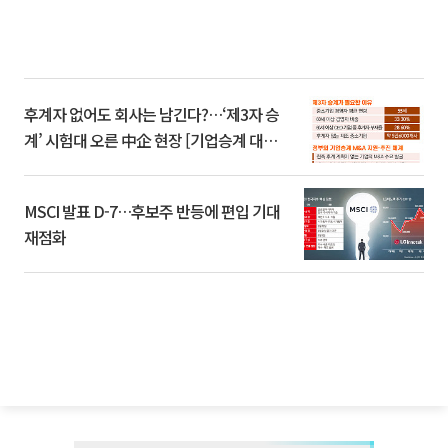
후계자 없어도 회사는 남긴다?…‘제3자 승
계’ 시험대 오른 中企 현장 [기업승계 대전
환]
MSCI 발표 D-7…후보주 반등에 편입 기대
재점화