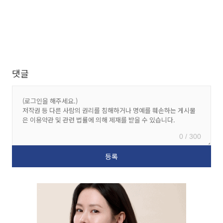
댓글
0 / 300