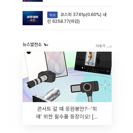
려
코스피 37.61p(0.60%) 내
속보
린 6258.77(마감)
뉴스발전소
콘서트 갈 때 응원봉만?⋯'최
애' 위한 필수품 등장이오! [솔
드아웃]