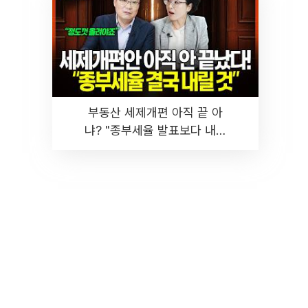
부동산 세제개편 아직 끝 아
냐? "종부세율 발표보다 내릴
것" 장기거주·양도세 전망 I 집
땅지성 I 김인만, 진미윤