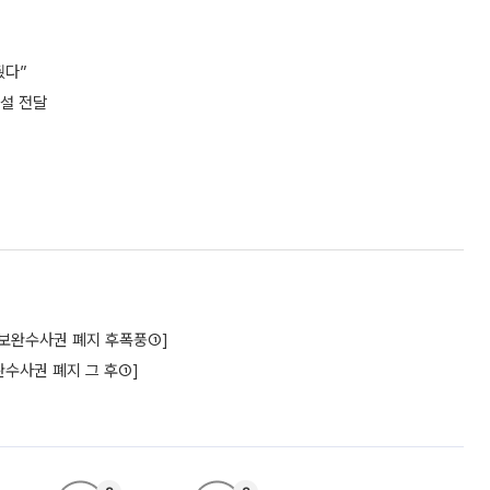
췄다”
시설 전달
구[보완수사권 폐지 후폭풍①]
수사권 폐지 그 후①]