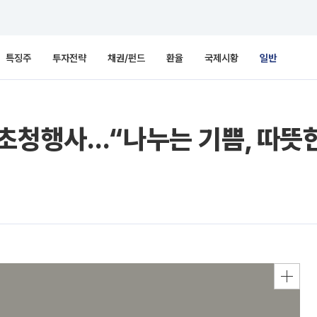
특징주
투자전략
채권/펀드
환율
국제시황
일반
초청행사…“나누는 기쁨, 따뜻한