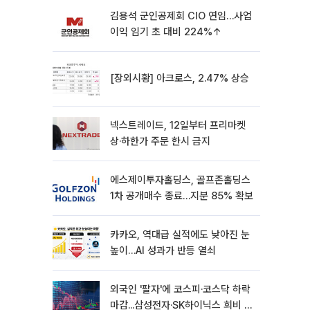
김용석 군인공제회 CIO 연임…사업
이익 임기 초 대비 224%↑
[장외시황] 아크로스, 2.47% 상승
넥스트레이드, 12일부터 프리마켓
상·하한가 주문 한시 금지
에스제이투자홀딩스, 골프존홀딩스
1차 공개매수 종료…지분 85% 확보
카카오, 역대급 실적에도 낮아진 눈
높이…AI 성과가 반등 열쇠
외국인 '팔자'에 코스피·코스닥 하락
마감...삼성전자·SK하이닉스 희비 갈