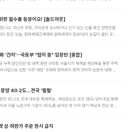
 북서풍이 산맥을 넘어 영남 쪽으로 내려오면서 뜨겁고 건조해졌는데요.
 위한 필수품 등장이오! [솔드아웃]
합니다. 자신의 취향, 가치관과 유사하거나 인기 있는 인물 혹은 콘텐츠를
'가 자리 잡은 오늘, 잘파세대(Z세대와 알파세대의 합성어)의 눈길이 쏠린 곳은
리는 공연장. 응원봉만큼이나 눈에 띄는 게 있습니다. 공연이 시작되기
 '건의'⋯국토부 "협의 중" 입장만 [종합]
급 부족 원인진단 및 대책 관련 브리핑 서울시가 재개발·재건축을 통한 주택
비사업으로 인한 '이주 대란' 우려와 정부와의 정책 엇박자 논란에 대해 정
실장은 2031년까지 31만 가구 착공 목표에 차질이 없다는 입장이나,
·광양 40.2도…전국 '펄펄'
·광양 40.2도 전국 대부분 폭염특보…체감온도도 곳곳 38도 넘어 8일 동해
지속 서울 노원구의 기온이 40도를 넘어선 데 이어 경기 하남과 전남 광양
. 전국 대부분 지역에 폭염특보가 내려진 가운데 곳곳에서 39~40도 안팎
켓 상·하한가 주문 한시 금지