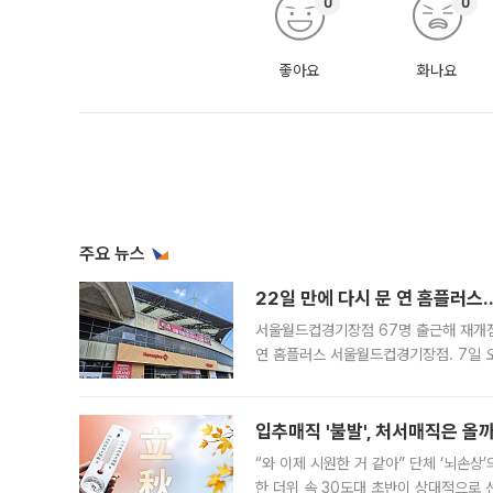
0
0
좋아요
화나요
주요 뉴스
22일 만에 다시 문 연 홈플러스
서울월드컵경기장점 67명 출근해 재개점 
연 홈플러스 서울월드컵경기장점. 7일 
우유, 과일 같은 신선식품이 차근차근 자
입추매직 '불발', 처서매직은 올
“와 이제 시원한 거 같아” 단체 ‘뇌손상
한 더위 속 30도대 초반이 상대적으로