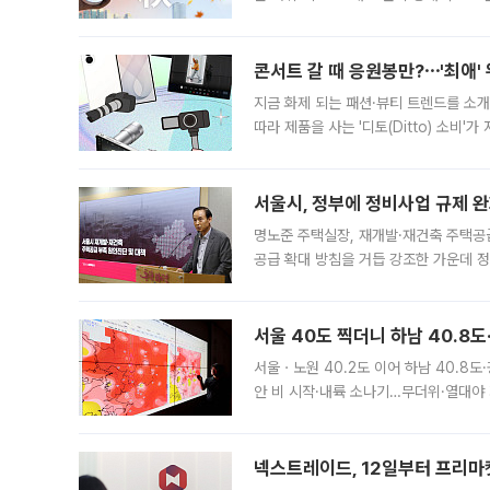
지역에 있었습니다. 7월 말에는 서풍과
콘서트 갈 때 응원봉만?⋯'최애'
지금 화제 되는 패션·뷰티 트렌드를 소개
따라 제품을 사는 '디토(Ditto) 소비
어디일까요? 아이돌 콘서트 시작을 기다
서울시, 정부에 정비사업 규제 완화
명노준 주택실장, 재개발·재건축 주택공
공급 확대 방침을 거듭 강조한 가운데 정
면 반박하고 나섰다. 명노준 서울시 주택
서울 40도 찍더니 하남 40.8도
서울ㆍ노원 40.2도 이어 하남 40.8도
안 비 시작·내륙 소나기…무더위·열대야 
에서도 40도를 웃도는 기온이 관측됐다
의 극심한
넥스트레이드, 12일부터 프리마