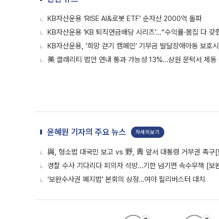
KB자산운용 ‘RISE AI&로봇 ETF’ 순자산 2000억 돌파
KB자산운용 ‘KB 퇴직연금배당 시리즈’…“수익률·몸집 다 갖
KB자산운용, ‘희망 걷기 캠페인’ 기부금 발달장애아동 보호
美 클래리티 법안 연내 통과 가능성 13%…상원 문턱서 제동
윤혜원 기자의 주요 뉴스
자세히보기
與, 형소법 대국민 보고 vs 野, 靑 앞서 대통령 거부권 촉
경찰 수사 기다리다 피의자 석방…기한 넘기면 속수무책 [보완
‘보완수사권 폐지법’ 본회의 상정…여야 필리버스터 대치