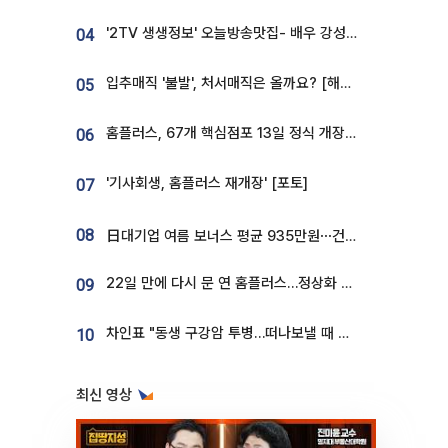
'2TV 생생정보' 오늘방송맛집- 배우 강성진 단골! 쌀국수ㆍ푸팟퐁 커리 맛집 '블○○○'
04
입추매직 '불발', 처서매직은 올까요? [해시태그]
05
홈플러스, 67개 핵심점포 13일 정식 개장…영업 재개 속도
06
'기사회생, 홈플러스 재개장' [포토]
07
08
日대기업 여름 보너스 평균 935만원⋯건설회사 1800만 넘어
22일 만에 다시 문 연 홈플러스…정상화 바쁜데 재고 없어 ‘발동동’[가보니]
09
차인표 "동생 구강암 투병…떠나보낼 때 가장 힘들었다”
10
최신 영상