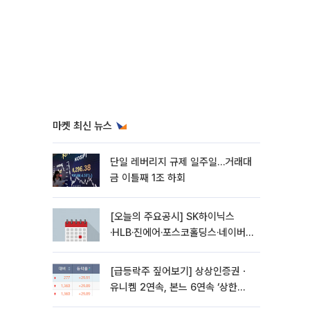
마켓 최신 뉴스
단일 레버리지 규제 일주일…거래대
금 이틀째 1조 하회
[오늘의 주요공시] SK하이닉스
·HLB·진에어·포스코홀딩스·네이버·
대우건설 등
[급등락주 짚어보기] 상상인증권ㆍ
유니켐 2연속, 본느 6연속 ‘상한
가’⋯M&A 훈풍 분 증시