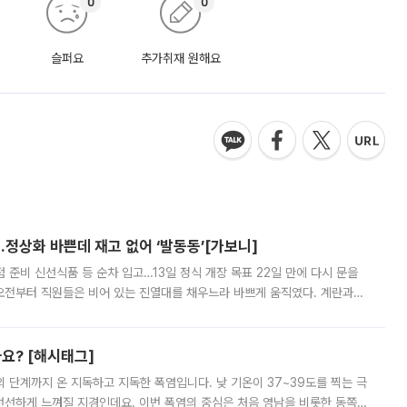
0
0
슬퍼요
추가취재 원해요
…정상화 바쁜데 재고 없어 ‘발동동’[가보니]
준비 신선식품 등 순차 입고…13일 정식 개장 목표 22일 만에 다시 문을
오전부터 직원들은 비어 있는 진열대를 채우느라 바쁘게 움직였다. 계란과
리를 잡기 시작했지만, 매장 곳곳엔 여전히 텅 빈 매대가 먼저 눈에 들어왔
까요? [해시태그]
’의 단계까지 온 지독하고 지독한 폭염입니다. 낮 기온이 37~39도를 찍는 극
 선선하게 느껴질 지경인데요. 이번 폭염의 중심은 처음 영남을 비롯한 동쪽