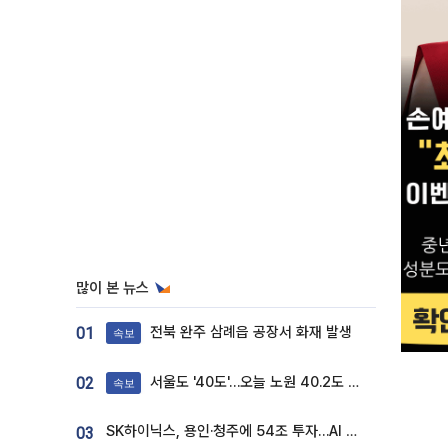
많이 본 뉴스
전북 완주 삼례읍 공장서 화재 발생
01
속보
서울도 '40도'…오늘 노원 40.2도 기록
02
속보
SK하이닉스, 용인·청주에 54조 투자…AI 메모리 생산기지 키운다
03