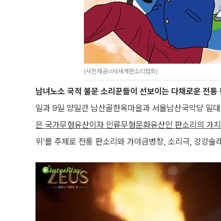
(사진제공=㈔세계판소리협회)
남녀노소 국적 불문 소리꾼들이 선보이는 다채로운 전통 판
일과 9일 양일간 남산골한옥마을과 서울남산국악당 일대
은 국가무형유산이자 인류무형문화유산인 판소리의 가치
위’를 주제로 전통 판소리와 가야금병창, 소리극, 강강술래