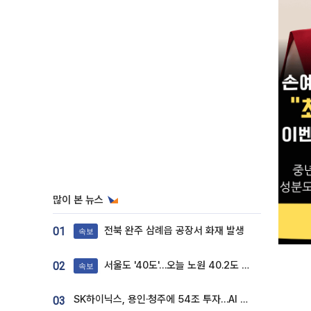
많이 본 뉴스
전북 완주 삼례읍 공장서 화재 발생
01
속보
서울도 '40도'…오늘 노원 40.2도 기록
02
속보
SK하이닉스, 용인·청주에 54조 투자…AI 메모리 생산기지 키운다
03