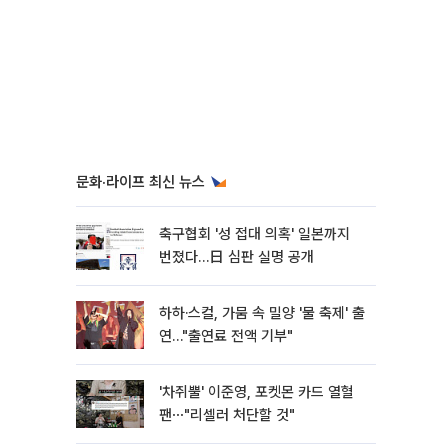
문화·라이프 최신 뉴스
축구협회 '성 접대 의혹' 일본까지
번졌다…日 심판 실명 공개
하하·스컬, 가뭄 속 밀양 '물 축제' 출
연…"출연료 전액 기부"
'차쥐뿔' 이준영, 포켓몬 카드 열혈
팬⋯"리셀러 처단할 것"