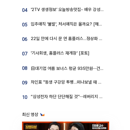
'2TV 생생정보' 오늘방송맛집- 배우 강성진 단골! 쌀국수ㆍ푸팟퐁 커리 맛집 '블○○○'
04
입추매직 '불발', 처서매직은 올까요? [해시태그]
05
22일 만에 다시 문 연 홈플러스…정상화 바쁜데 재고 없어 ‘발동동’[가보니]
06
'기사회생, 홈플러스 재개장' [포토]
07
08
日대기업 여름 보너스 평균 935만원⋯건설회사 1800만 넘어
차인표 "동생 구강암 투병…떠나보낼 때 가장 힘들었다”
09
“삼성전자 하단 단단해질 것”⋯레버리지 규제에 쏠림 완화 [찐코노미]
10
최신 영상