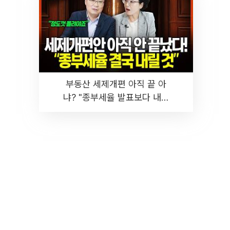
부동산 세제개편 아직 끝 아
냐? "종부세율 발표보다 내릴
것" 장기거주·양도세 전망 I 집
땅지성 I 김인만, 진미윤