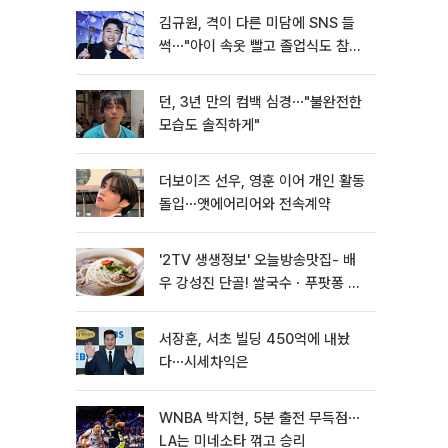
김규원, 격이 다른 미담에 SNS 들
썩⋯"아이 속옷 빨고 졸업식도 참
석"
던, 3년 만의 컴백 심경⋯"불완전한
모습도 솔직하게"
더보이즈 선우, 영훈 이어 개인 활동
돌입⋯앳에어리어와 전속계약
'2TV 생생정보' 오늘방송맛집- 배
우 강성진 단골! 쌀국수ㆍ푸팟퐁 커
리 맛집 '블○○○'
서장훈, 서초 빌딩 450억에 내놨
다⋯시세차익은
WNBA 박지현, 5분 출전 무득점⋯
LA는 미네소타 꺾고 승리