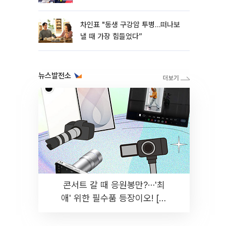
차인표 "동생 구강암 투병…떠나보
낼 때 가장 힘들었다”
뉴스발전소
콘서트 갈 때 응원봉만?⋯'최
애' 위한 필수품 등장이오! [솔
드아웃]