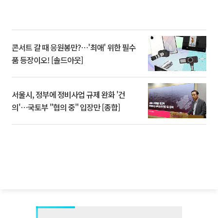
콘서트 갈 때 응원봉만?⋯'최애' 위한 필수
품 등장이오! [솔드아웃]
서울시, 정부에 정비사업 규제 완화 '건
의'⋯국토부 "협의 중" 입장만 [종합]