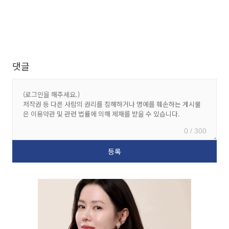
댓글
0 / 300