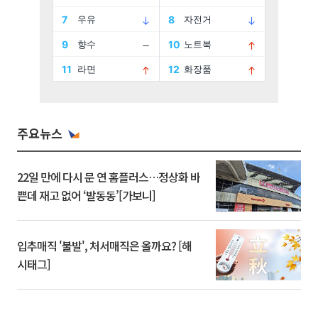
주요뉴스
22일 만에 다시 문 연 홈플러스…정상화 바
쁜데 재고 없어 ‘발동동’[가보니]
입추매직 '불발', 처서매직은 올까요? [해
시태그]