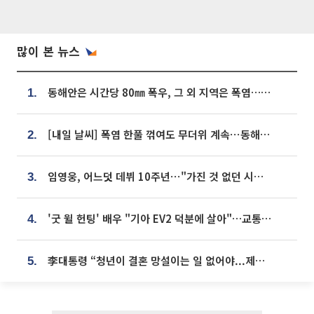
많이 본 뉴스
동해안은 시간당 80㎜ 폭우, 그 외 지역은 폭염…‘극과 극 날씨’
1.
[내일 날씨] 폭염 한풀 꺾여도 무더위 계속⋯동해안 이틀 연속 비
2.
임영웅, 어느덧 데뷔 10주년⋯"가진 것 없던 시절, 내 앞엔 20명의 팬뿐"
3.
'굿 윌 헌팅' 배우 "기아 EV2 덕분에 살아"…교통사고 후 안전성 극찬
4.
李대통령 “청년이 결혼 망설이는 일 없어야...제도상 불이익 조사”
5.