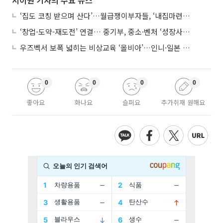
서이원 기자의 주요 뉴스
‘집도 코칭 받으며 산다’…월급쟁이부자들, ‘내집마련’ 신청 증가세
‘창업-도약-재도전’ 연결… 중기부, 중소·벤처 ‘성장사다리’ 짓는다
우즈벡서 보폭 넓히는 비상교육 ‘올비아’…인니·일본 진출 타진
0
0
0
0
좋아요
화나요
슬퍼요
추가취재 원해요