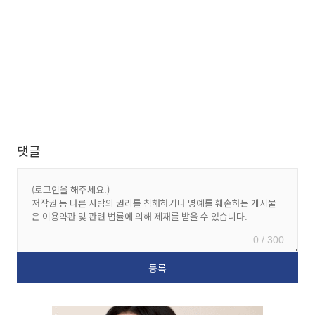
댓글
0 / 300