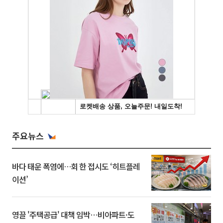
주요뉴스
바다 태운 폭염에…회 한 접시도 ‘히트플레
이션’
영끌 '주택공급' 대책 임박⋯비아파트·도