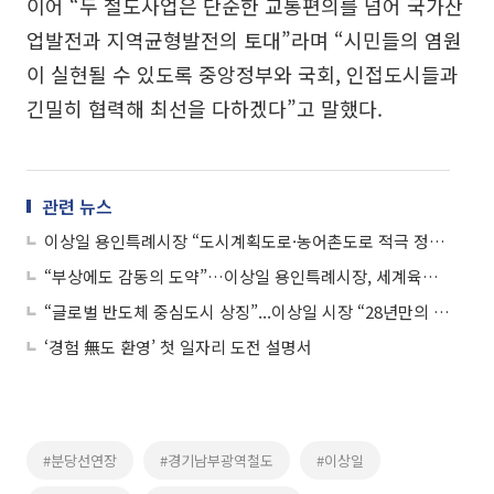
이어 “두 철도사업은 단순한 교통편의를 넘어 국가산
업발전과 지역균형발전의 토대”라며 “시민들의 염원
이 실현될 수 있도록 중앙정부와 국회, 인접도시들과
긴밀히 협력해 최선을 다하겠다”고 말했다.
관련 뉴스
이상일 용인특례시장 “도시계획도로·농어촌도로 적극 정비로 생활도로 불편 해소”
“부상에도 감동의 도약”…이상일 용인특례시장, 세계육상선수권 은메달 우상혁 선수 축하전화
“글로벌 반도체 중심도시 상징”...이상일 시장 “28년만의 용인 미래비전 담았다”
‘경험 無도 환영’ 첫 일자리 도전 설명서
#분당선연장
#경기남부광역철도
#이상일