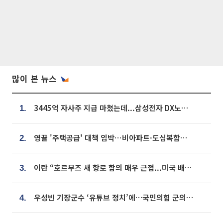
많이 본 뉴스
3445억 자사주 지급 마쳤는데...삼성전자 DX노조, 뒤늦은 '떼쓰기 집회'
1.
영끌 '주택공급' 대책 임박⋯비아파트·도심복합까지 총동원
2.
이란 “호르무즈 새 항로 합의 매우 근접...미국 배상 먼저”
3.
우성빈 기장군수 ‘유튜브 정치’에…국민의힘 군의원들 집단 반발
4.