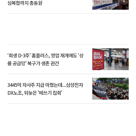
심복합까지 총동원
‘회생 D-3주’ 홈플러스, 영업 재개에도 ‘상
품 공급망’ 복구가 생존 관건
3445억 자사주 지급 마쳤는데...삼성전자
DX노조, 뒤늦은 '떼쓰기 집회'