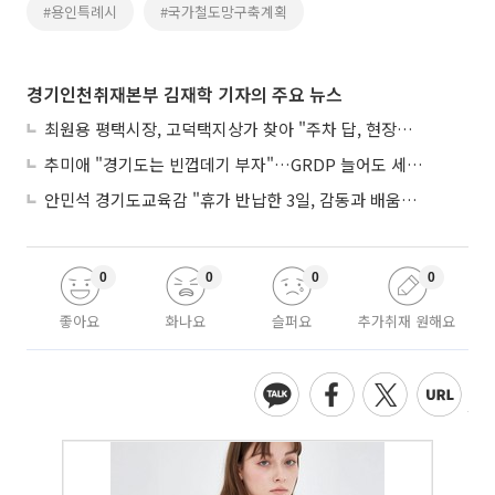
#용인특례시
#국가철도망구축계획
경기인천취재본부 김재학 기자의 주요 뉴스
최원용 평택시장, 고덕택지상가 찾아 "주차 답, 현장에 있다"
추미애 "경기도는 빈껍데기 부자"…GRDP 늘어도 세입은 그대로
안민석 경기도교육감 "휴가 반납한 3일, 감동과 배움이었다"
0
0
0
0
좋아요
화나요
슬퍼요
추가취재 원해요