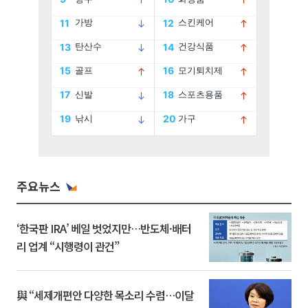
주요뉴스
‘한국판 IRA’ 베일 벗었지만…반도체·배터
리 업계 “시행령이 관건”
與 “세제개편안 다양한 목소리 수렴…이달