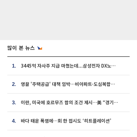
많이 본 뉴스
3445억 자사주 지급 마쳤는데...삼성전자 DX노조, 뒤늦은 '떼쓰기 집회'
1.
영끌 '주택공급' 대책 임박⋯비아파트·도심복합까지 총동원
2.
이란, 미국에 호르무즈 합의 조건 제시…美 “경기 아직 안 끝나” [종합]
3.
바다 태운 폭염에…회 한 접시도 ‘히트플레이션’
4.