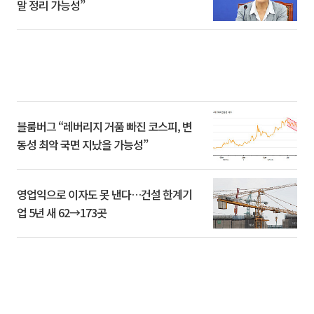
말 정리 가능성”
블룸버그 “레버리지 거품 빠진 코스피, 변
동성 최악 국면 지났을 가능성”
영업익으로 이자도 못 낸다…건설 한계기
업 5년 새 62→173곳