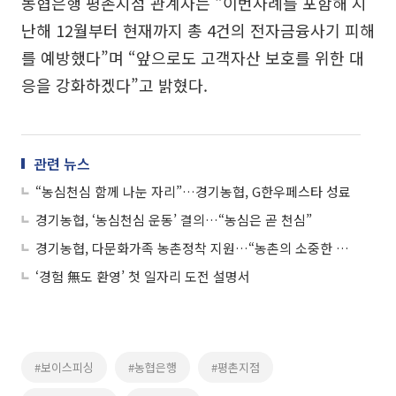
농협은행 평촌지점 관계자는 “이번사례를 포함해 지
난해 12월부터 현재까지 총 4건의 전자금융사기 피해
를 예방했다”며 “앞으로도 고객자산 보호를 위한 대
응을 강화하겠다”고 밝혔다.
관련 뉴스
“농심천심 함께 나눈 자리”…경기농협, G한우페스타 성료
경기농협, ‘농심천심 운동’ 결의…“농심은 곧 천심”
경기농협, 다문화가족 농촌정착 지원…“농촌의 소중한 구성원”
‘경험 無도 환영’ 첫 일자리 도전 설명서
#보이스피싱
#농협은행
#평촌지점