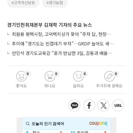
#고객자산보호
#경기농협
경기인천취재본부 김재학 기자의 주요 뉴스
최원용 평택시장, 고덕택지상가 찾아 "주차 답, 현장에 있다"
추미애 "경기도는 빈껍데기 부자"…GRDP 늘어도 세입은 그대로
안민석 경기도교육감 "휴가 반납한 3일, 감동과 배움이었다"
0
0
0
0
좋아요
화나요
슬퍼요
추가취재 원해요