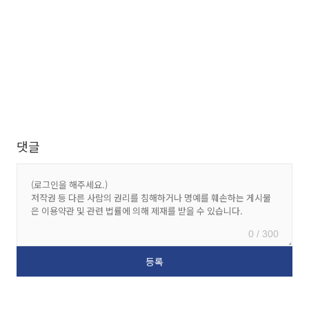
댓글
0 / 300