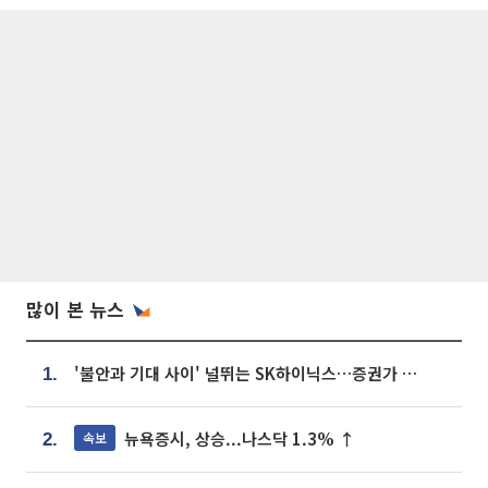
많이 본 뉴스
'불안과 기대 사이' 널뛰는 SK하이닉스…증권가 "HBM4·LTA 기반 펀터멘털 견고"
1.
뉴욕증시, 상승...나스닥 1.3% ↑
속보
2.