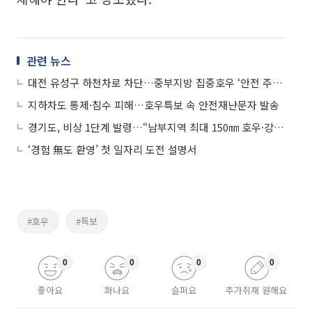
관련 뉴스
대전 유성구 하천차로 차단…중부지방 집중호우 ‘안전 주의’
지하차도 통제·침수 피해…호우특보 속 안전재난문자 발송
경기도, 비상 1단계 발령…“남부지역 최대 150㎜ 호우·강풍 대비”
‘경험 無도 환영’ 첫 일자리 도전 설명서
#호우
#특보
0
0
0
0
좋아요
화나요
슬퍼요
추가취재 원해요