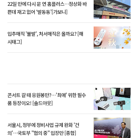
22일 만에 다시 문 연 홈플러스…정상화 바
쁜데 재고 없어 ‘발동동’[가보니]
입추매직 '불발', 처서매직은 올까요? [해
시태그]
콘서트 갈 때 응원봉만?⋯'최애' 위한 필수
품 등장이오! [솔드아웃]
서울시, 정부에 정비사업 규제 완화 '건
의'⋯국토부 "협의 중" 입장만 [종합]