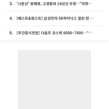
'나혼산' 류혜영, 고경표와 16년산 우정…"자취방서 부모님과 마주쳐"
3.
[베스트&워스트] 삼성전자·SK하이닉스 밀린 한 주…상상인증권은 85% 급등
4.
[주간증시전망] 다음주 코스피 6000~7000⋯“外人 수급은 정책이 변수”
5.