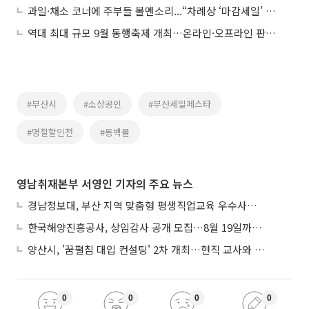
과일·채소 코너에 주부들 볼멘소리...“차례상 ‘마감세일’ 상품으로 차려요”(르포)
역대 최대 규모 9월 동행축제 개최…온라인·오프라인 판매전 진행
#부산시
#소상공인
#부산세일페스타
#명절할인전
#동백몰
영남취재본부 서영인 기자의 주요 뉴스
경남정보대, 부산 지역 맞춤형 평생직업교육 우수사례로 혁신 주도
한국해양진흥공사, 상임감사 공개 모집…8월 19일까지 접수
양산시, '꿈펼침 대입 컨설팅' 2차 개최…현직 교사와 1대1 맞춤 입시전략
0
0
0
0