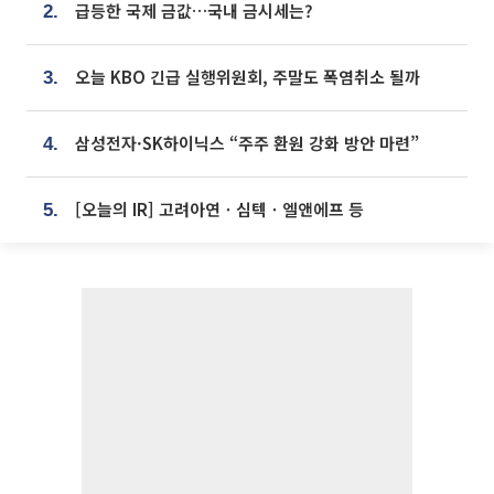
급등한 국제 금값…국내 금시세는?
2.
오늘 KBO 긴급 실행위원회, 주말도 폭염취소 될까
3.
삼성전자·SK하이닉스 “주주 환원 강화 방안 마련”
4.
[오늘의 IR] 고려아연ㆍ심텍ㆍ엘앤에프 등
5.