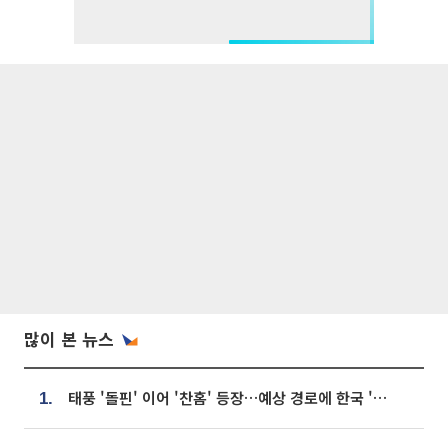
많이 본 뉴스
태풍 '돌핀' 이어 '찬홈' 등장…예상 경로에 한국 '한숨'
1.