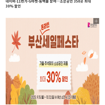
네이버·11번가·G마켓·동백몰 참여…소상공인 350곳 최대
30% 할인