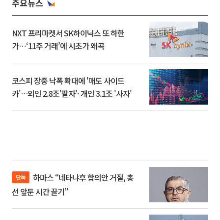
주요뉴스
NXT 프리마켓서 SK하이닉스 또 하한
가⋯‘11주 거래’에 시초가 왜곡
코스피 장중 낙폭 확대에 '매도 사이드
카'…외인 2.8조'팔자'· 개인 3.1조 '사자'
하마스 “네타냐후 합의안 거절, 총
단독
선 앞둔 시간 끌기”