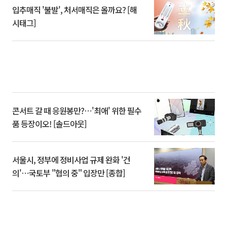
입추매직 '불발', 처서매직은 올까요? [해
시태그]
콘서트 갈 때 응원봉만?⋯'최애' 위한 필수
품 등장이오! [솔드아웃]
서울시, 정부에 정비사업 규제 완화 '건
의'⋯국토부 "협의 중" 입장만 [종합]