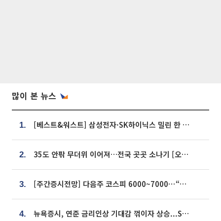
많이 본 뉴스
[베스트&워스트] 삼성전자·SK하이닉스 밀린 한 주…상상인증권은 85% 급등
1.
35도 안팎 무더위 이어져…전국 곳곳 소나기 [오늘 날씨]
2.
[주간증시전망] 다음주 코스피 6000~7000⋯“外人 수급은 정책이 변수”
3.
뉴욕증시, 연준 금리인상 기대감 꺾이자 상승...S&P500 사상 최고치 [종합]
4.