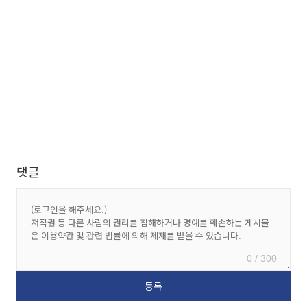
댓글
0 / 300