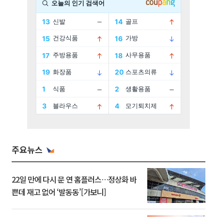
주요뉴스
22일 만에 다시 문 연 홈플러스…정상화 바
쁜데 재고 없어 ‘발동동’[가보니]