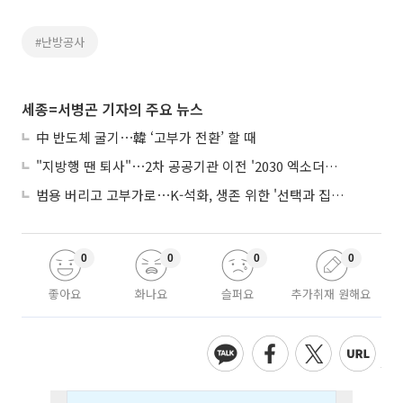
#난방공사
세종=서병곤 기자의 주요 뉴스
中 반도체 굴기⋯韓 ‘고부가 전환’ 할 때
"지방행 땐 퇴사"⋯2차 공공기관 이전 '2030 엑소더스' 뇌관
범용 버리고 고부가로⋯K-석화, 생존 위한 '선택과 집중'
0
0
0
0
좋아요
화나요
슬퍼요
추가취재 원해요