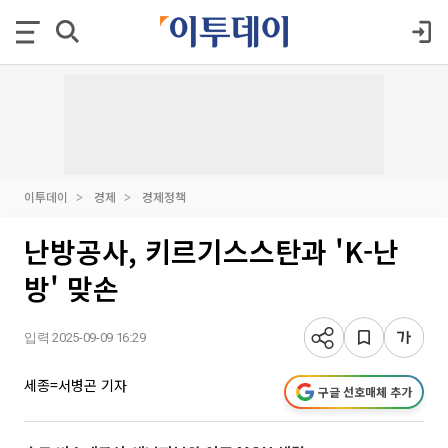
이투데이
경제
경제정책
난방공사, 키르기스스탄과 'K-난
방' 맞손
입력 2025-09-09 16:29
세종=서병곤 기자
구글 선호매체 추가