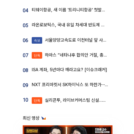
티웨이항공, 새 이름 '트리니티항공' 첫발…SSC 전략 본격화
04
라온로보틱스, 국내 유일 차세대 반도체 공정 로봇 개발 ‘고객사 테스트 진행’
05
서울양양고속도로 이천터널 앞 사고 발생
06
속보
하마스 “네타냐후 합의안 거절, 총선 앞두고 시간 끌기”
07
단독
ISA 계좌, 5년마다 깨라고요? [이슈크래커]
08
NXT 프리마켓서 SK하이닉스 또 하한가⋯‘11주 거래’에 시초가 왜곡
09
10
실리콘투, 라이브커머스팀 신설…K뷰티 ‘글로벌 판매망’ 확대[K뷰티 라방戰]
단독
최신 영상