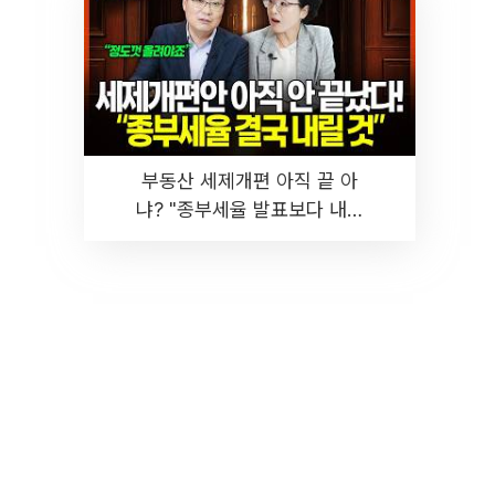
부동산 세제개편 아직 끝 아
냐? "종부세율 발표보다 내릴
것" 장기거주·양도세 전망 I 집
땅지성 I 김인만, 진미윤