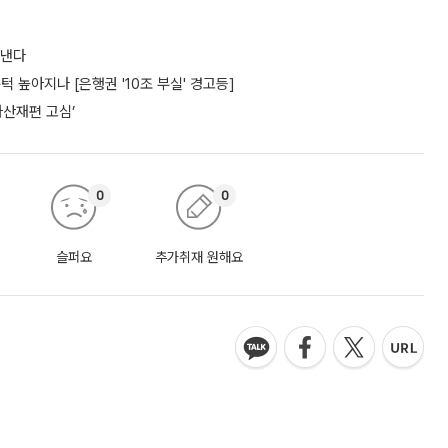
도낸다
턱 높아지나 [은행권 '10조 부실' 경고등]
자산재편 고심’
0
0
슬퍼요
추가취재 원해요