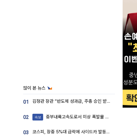
많이 본 뉴스
김정관 장관 “반도체 성과급, 주총 승인 받도록”…상법·자본시장법 개정 시사
01
중부내륙고속도로서 미상 폭발물 발견
02
속보
코스피, 장중 5%대 급락에 사이드카 발동…삼성·SK 동반 폭락
03