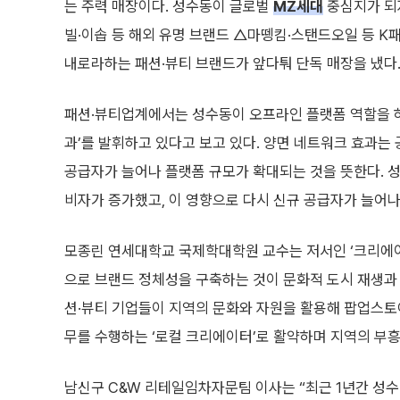
는 주력 매장이다. 성수동이 글로벌
MZ세대
중심지가 되
빌·이솝 등 해외 유명 브랜드 △마뗑킴·스탠드오일 등 
내로라하는 패션·뷰티 브랜드가 앞다퉈 단독 매장을 냈다
패션·뷰티업계에서는 성수동이 오프라인 플랫폼 역할을 하
과’를 발휘하고 있다고 보고 있다. 양면 네트워크 효과는
공급자가 늘어나 플랫폼 규모가 확대되는 것을 뜻한다. 
비자가 증가했고, 이 영향으로 다시 신규 공급자가 늘어나
모종린 연세대학교 국제학대학원 교수는 저서인 ‘크리에이
으로 브랜드 정체성을 구축하는 것이 문화적 도시 재생과 
션·뷰티 기업들이 지역의 문화와 자원을 활용해 팝업스토어
무를 수행하는 ‘로컬 크리에이터’로 활약하며 지역의 부
남신구 C&W 리테일임차자문팀 이사는 “최근 1년간 성