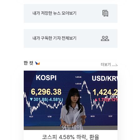
내가 저장한 뉴스 모아보기
내가 구독한 기자 전체보기
한 컷
코스피 4.58% 하락, 환율