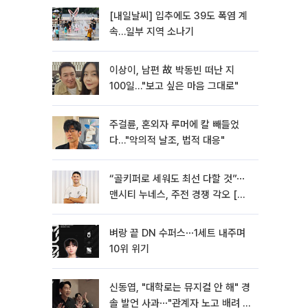
[내일날씨] 입추에도 39도 폭염 계
속…일부 지역 소나기
이상이, 남편 故 박동빈 떠난 지
100일…"보고 싶은 마음 그대로"
주걸륜, 혼외자 루머에 칼 빼들었
다…"악의적 날조, 법적 대응"
“골키퍼로 세워도 최선 다할 것”⋯
맨시티 누네스, 주전 경쟁 각오 [인
터뷰]
벼랑 끝 DN 수퍼스⋯1세트 내주며
10위 위기
신동엽, "대학로는 뮤지컬 안 해" 경
솔 발언 사과⋯"관계자 노고 배려 못