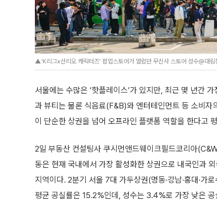
▲‘K리그x산리오 캐릭터즈’ 팝업스토어가 열렸던 무신사 스토어 성수@대림창
서울에는 수많은 ‘핫플레이스’가 있지만, 최근 몇 년간 
과 뷰티는 물론 식음료(F&B)와 엔터테인먼트 등 소비자
이 단순한 상권을 넘어 오프라인 플랫폼 역할을 한다고 평
2일 부동산 컨설팅사 쿠시먼앤드웨이크필드코리아(C&W
동은 현재 국내에서 가장 활성화한 상권으로 내국인과 외
지역이다. 2분기 서울 7대 가두상권(명동·강남·홍대·가
평균 공실률은 15.2%인데, 성수는 3.4%로 가장 낮은 