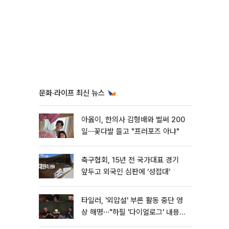
문화·라이프 최신 뉴스
아옳이, 한의사 김형배와 벌써 200
일⋯꽃다발 들고 "프러포즈 아냐"
축구협회, 15년 전 국가대표 경기
앞두고 외국인 심판에 ‘성접대’
타일러, '외압설' 부른 활동 중단 영
상 해명⋯"하필 '다이얼로그' 내용이
라"