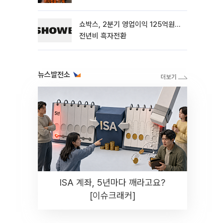
해"
쇼박스, 2분기 영업이익 125억원…
전년비 흑자전환
뉴스발전소
ISA 계좌, 5년마다 깨라고요?
[이슈크래커]