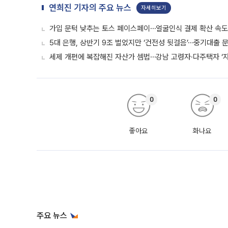
연희진 기자의 주요 뉴스
자세히보기
가입 문턱 낮추는 토스 페이스페이⋯얼굴인식 결제 확산 속
5대 은행, 상반기 9조 벌었지만 ‘건전성 뒷걸음’⋯중기대출 문
세제 개편에 복잡해진 자산가 셈법⋯강남 고령자·다주택자 ‘
0
0
좋아요
화나요
주요 뉴스