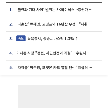
'불안과 기대 사이' 널뛰는 SK하이닉스…증권가 "HBM4·LTA 기반 펀터멘털 견고"
1.
'나혼산' 류혜영, 고경표와 16년산 우정…"자취방서 부모님과 마주쳐"
2.
뉴욕증시, 상승...나스닥 1.3% ↑
속보
3.
이재준 시장 "정전, 시민안전과 직결"…수원시 비상대응체계 가동
4.
'차쥐뿔' 이준영, 포켓몬 카드 열혈 팬⋯"리셀러 처단할 것"
5.