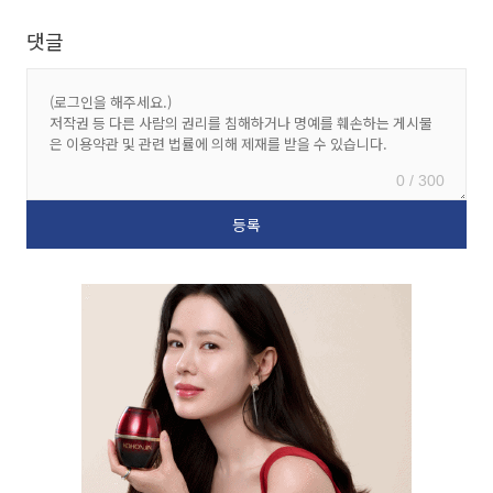
댓글
0 / 300