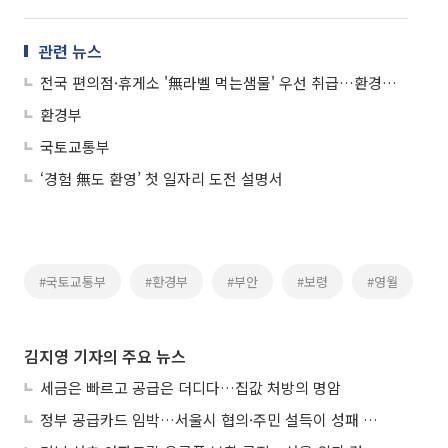
관련 뉴스
전국 편의점·휴게소 '無라벨 먹는샘물' 우선 취급…환경부와 MOU
환경부
국토교통부
‘경험 無도 환영’ 첫 일자리 도전 설명서
#국토교통부
#환경부
#부안
#보령
#영월
김지영 기자의 주요 뉴스
세금은 빠르고 공급은 더디다…집값 처방의 명암
정부 공급카드 임박…서울시 협의·주민 설득이 성패 가른다