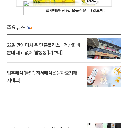
주요뉴스
22일 만에 다시 문 연 홈플러스…정상화 바
쁜데 재고 없어 ‘발동동’[가보니]
입추매직 '불발', 처서매직은 올까요? [해
시태그]