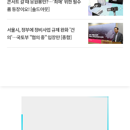
콘서트 갈 때 응원봉만?⋯'최애' 위한 필수
품 등장이오! [솔드아웃]
서울시, 정부에 정비사업 규제 완화 '건
의'⋯국토부 "협의 중" 입장만 [종합]