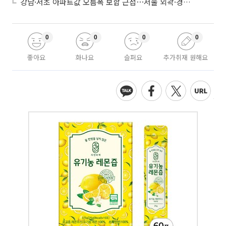
강남·서초 아파트값 오름폭 보합 근접⋯서울 외곽·경기 남부 중심 매수세
0
0
0
0
좋아요
화나요
슬퍼요
추가취재 원해요