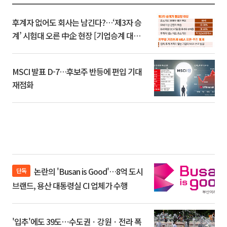
후계자 없어도 회사는 남긴다?…‘제3자 승
계’ 시험대 오른 中企 현장 [기업승계 대전
환]
MSCI 발표 D-7…후보주 반등에 편입 기대
재점화
논란의 'Busan is Good'…8억 도시
단독
브랜드, 용산 대통령실 CI 업체가 수행
'입추'에도 39도⋯수도권ㆍ강원ㆍ전라 폭