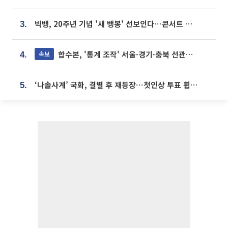
빅뱅, 20주년 기념 '새 뱅봉' 선보인다⋯콘서트 앞두고 팝업 개최
3.
합수본, '통계 조작' 서울·경기·충북 선관위 등 추가 압수수색
속보
4.
‘나솔사계’ 국화, 결별 후 재등장⋯첫인상 투표 휩쓸고 ‘인기녀’ 등극
5.