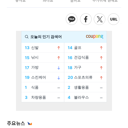
좋아요
화나요
슬퍼요
추가취재 원해요
주요뉴스