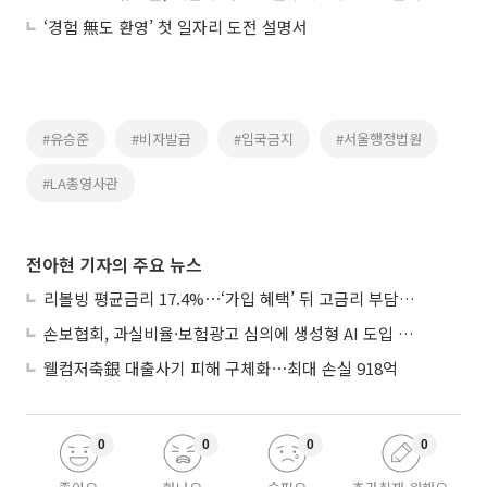
‘경험 無도 환영’ 첫 일자리 도전 설명서
#유승준
#비자발급
#입국금지
#서울행정법원
#LA총영사관
전아현 기자의 주요 뉴스
리볼빙 평균금리 17.4%⋯‘가입 혜택’ 뒤 고금리 부담 주의
손보협회, 과실비율·보험광고 심의에 생성형 AI 도입 추진
웰컴저축銀 대출사기 피해 구체화⋯최대 손실 918억
0
0
0
0