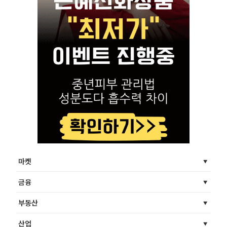
마켓
금융
부동산
산업