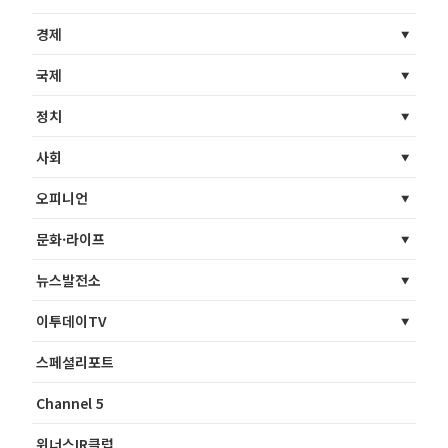
경제
국제
정치
사회
오피니언
문화·라이프
뉴스발전소
이투데이TV
스페셜리포트
Channel 5
위너스IR클럽