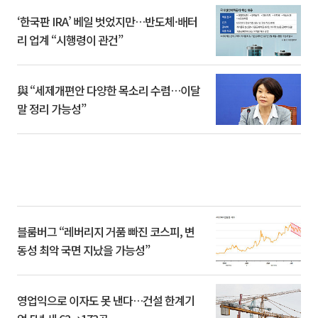
‘한국판 IRA’ 베일 벗었지만…반도체·배터
리 업계 “시행령이 관건”
與 “세제개편안 다양한 목소리 수렴…이달
말 정리 가능성”
블룸버그 “레버리지 거품 빠진 코스피, 변
동성 최악 국면 지났을 가능성”
영업익으로 이자도 못 낸다…건설 한계기