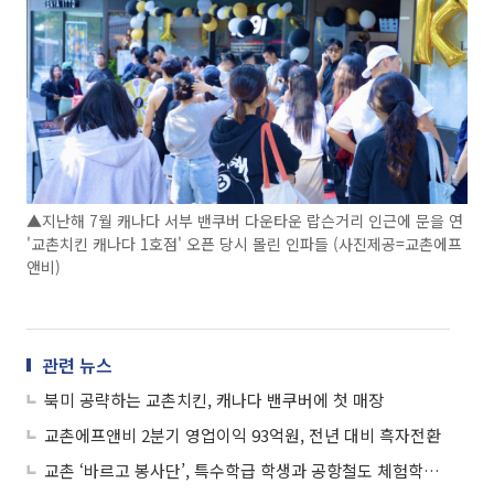
▲지난해 7월 캐나다 서부 밴쿠버 다운타운 랍슨거리 인근에 문을 연
'교촌치킨 캐나다 1호점' 오픈 당시 몰린 인파들 (사진제공=교촌에프
앤비)
관련 뉴스
북미 공략하는 교촌치킨, 캐나다 밴쿠버에 첫 매장
교촌에프앤비 2분기 영업이익 93억원, 전년 대비 흑자전환
교촌 ‘바르고 봉사단’, 특수학급 학생과 공항철도 체험학습 펼쳐