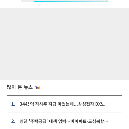
많이 본 뉴스
3445억 자사주 지급 마쳤는데...삼성전자 DX노조, 뒤늦은 '떼쓰기 집회'
1.
영끌 '주택공급' 대책 임박⋯비아파트·도심복합까지 총동원
2.