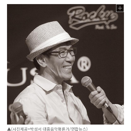
▲(사진제공=박성서 대중음악평론가/연합뉴스)