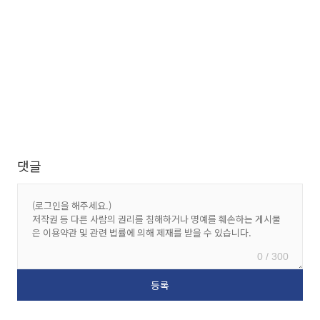
댓글
0 / 300