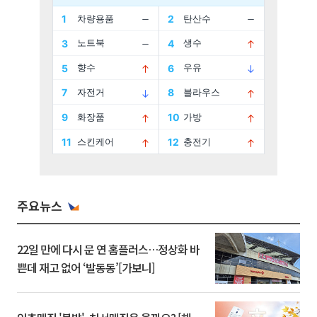
주요뉴스
22일 만에 다시 문 연 홈플러스…정상화 바
쁜데 재고 없어 ‘발동동’[가보니]