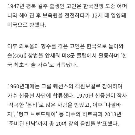
1947년 평북 길주 출생인 고인은 한국전쟁 도중 어머
니와 헤어진 후 보육원을 전전하다가 12세 때 입양돼
미국으로 향했다.
이후 외로움과 향수를 겪은 고인은 한국으로 돌아와
솔(soul) 창법을 앞세워 미8군 클럽에서 활동하며 '한
국 최초의 솔 가수'로 거듭났다.
1960년대에는 그룹 퀘션스의 객원보컬로 참여하며
가수 신중현 사단에 합류했다. 1970년 신중현이 작사
·작곡한 '봄비'로 많은 사랑을 받았고, 이후 '나팔바
지', '펑크 브로드웨이' 등 다수의 히트곡과 2013년
'준비된 만남'까지 총 20여 장의 음반을 발표했다.