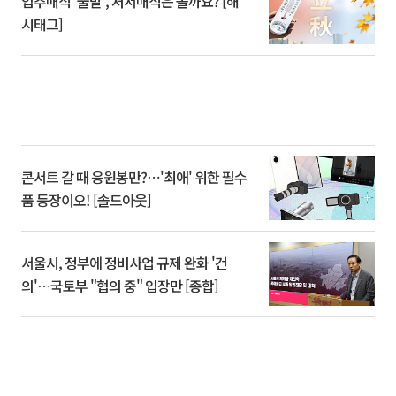
입추매직 '불발', 처서매직은 올까요? [해
시태그]
콘서트 갈 때 응원봉만?⋯'최애' 위한 필수
품 등장이오! [솔드아웃]
서울시, 정부에 정비사업 규제 완화 '건
의'⋯국토부 "협의 중" 입장만 [종합]