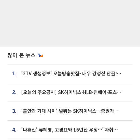
많이 본 뉴스
'2TV 생생정보' 오늘방송맛집- 배우 강성진 단골! 쌀국수ㆍ푸팟퐁 커리 맛집 '블○○○'
1.
[오늘의 주요공시] SK하이닉스·HLB·진에어·포스코홀딩스·네이버·대우건설 등
2.
'불안과 기대 사이' 널뛰는 SK하이닉스…증권가 "HBM4·LTA 기반 펀터멘털 견고"
3.
'나혼산' 류혜영, 고경표와 16년산 우정…"자취방서 부모님과 마주쳐"
4.