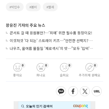
#박인수
#봄비
#별세
장유진 기자의 주요 뉴스
콘서트 갈 때 응원봉만?⋯'최애' 위한 필수품 등장이오!
이것저것 '다 되는' 스트레이 키즈⋯"안전한 선택지? 도전이 재밌죠"
나우즈, 올여름 물들일 '제로섹시'의 맛⋯"모두 '입덕'시킬 것"
0
0
0
0
좋아요
화나요
슬퍼요
추가취재 원해요