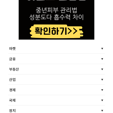
마켓
금융
부동산
산업
경제
국제
정치