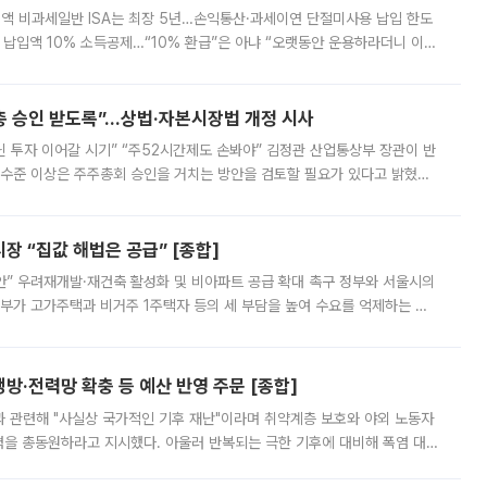
 전액 비과세일반 ISA는 최장 5년…손익통산·과세이연 단절미사용 납입 한도
납입액 10% 소득공제…“10% 환급”은 아냐 “오랫동안 운용하라더니 이제
 ‘만능 절세 통장’으로 불리는 개인종합자산관리계좌(ISA)가 두 갈래로 개
주총 승인 받도록”…상법·자본시장법 개정 시사
닌 투자 이어갈 시기” “주52시간제도 손봐야” 김정관 산업통상부 장관이 반
 수준 이상은 주주총회 승인을 거치는 방안을 검토할 필요가 있다고 밝혔다.
배구조와 주주권 강화 논의가 이어지는 가운데, 핵심 연구인력에 대한
 “집값 해법은 공급” [종합]
안” 우려재개발·재건축 활성화 및 비아파트 공급 확대 촉구 정부와 서울시의
정부가 고가주택과 비거주 1주택자 등의 세 부담을 높여 수요를 억제하는 카
키울 것이라며 세금이 아닌 공급이 근본적인 처방이라고 전면 반박했다.
방·전력망 확충 등 예산 반영 주문 [종합]
과 관련해 "사실상 국가적인 기후 재난"이라며 취약계층 보호와 야외 노동자
정력을 총동원하라고 지시했다. 아울러 반복되는 극한 기후에 대비해 폭염 대응
영하는 방안도 검토하라고 주문했다. 이 대통령은 이날 폭염·가뭄 대