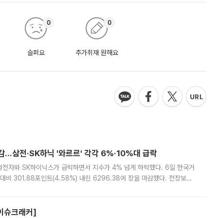
0
0
슬퍼요
추가취재 원해요
감…삼전·SK하닉 '와르르' 각각 6%·10%대 급락
삼성전자와 SK하이닉스가 급락하면서 지수가 4% 넘게 하락했다. 6일 한국거
비 301.88포인트(4.58%) 내린 6296.38에 장을 마감했다. 전장보다
스피는 장중 한때 6550.94까지 오르기도 했으나 6238.32까지 밀리기도 했
[이슈크래커]