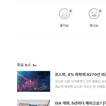
0
0
좋아요
화나요
주요 뉴스
코스피, 4% 하락에 6270선 마
코스피 시장 시가총액 1, 2위 종목인 
래소에 따르면 코스피 지수는 전 거래일 대
1.81% 내린 6478.75에 출발한 코
다. 이날 오전
ISA 계좌, 5년마다 깨라고요? 