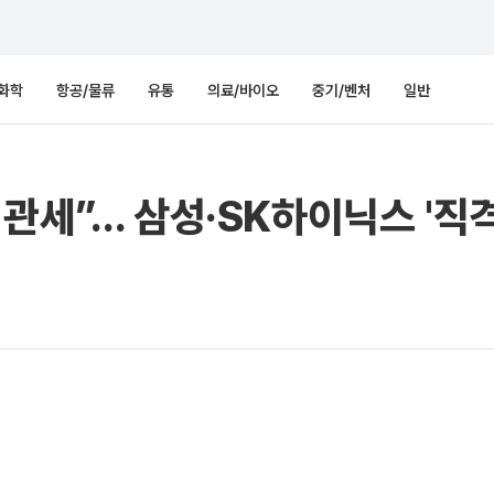
화학
항공/물류
유통
의료/바이오
중기/벤처
일반
관세”… 삼성·SK하이닉스 '직격