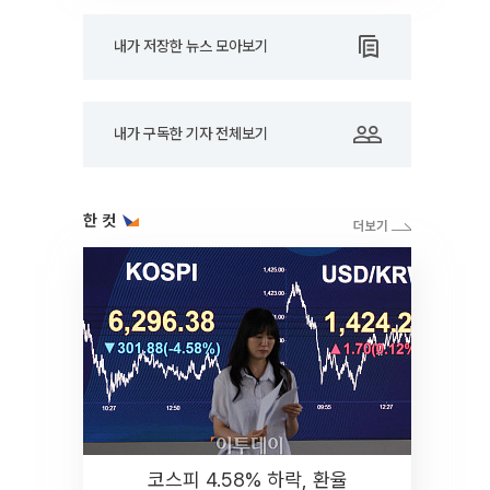
내가 저장한 뉴스 모아보기
내가 구독한 기자 전체보기
한 컷
코스피 4.58% 하락, 환율