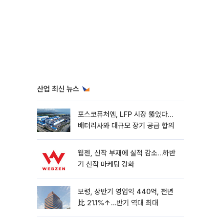
산업 최신 뉴스
포스코퓨처엠, LFP 시장 뚫었다…
배터리사와 대규모 장기 공급 합의
웹젠, 신작 부재에 실적 감소…하반
기 신작 마케팅 강화
보령, 상반기 영업익 440억, 전년
比 21.1%↑…반기 역대 최대