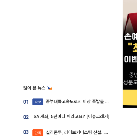
많이 본 뉴스
중부내륙고속도로서 미상 폭발물 발견
01
속보
ISA 계좌, 5년마다 깨라고요? [이슈크래커]
02
03
실리콘투, 라이브커머스팀 신설…K뷰티 ‘글로벌 판매망’ 확대[K뷰티 라방戰]
단독