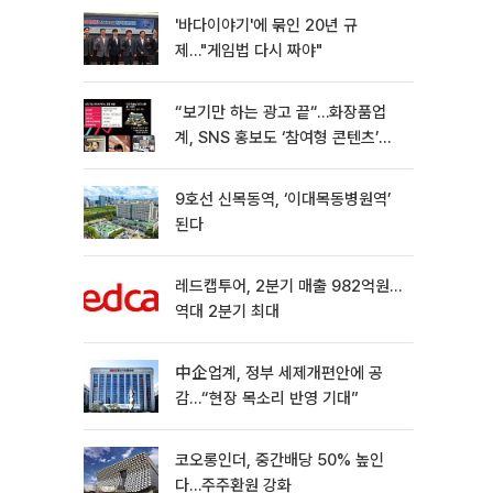
'바다이야기'에 묶인 20년 규
제…"게임법 다시 짜야"
“보기만 하는 광고 끝“…화장품업
계, SNS 홍보도 ‘참여형 콘텐츠’로
변모[K뷰티 라방戰]
9호선 신목동역, ‘이대목동병원역’
된다
레드캡투어, 2분기 매출 982억원…
역대 2분기 최대
中企업계, 정부 세제개편안에 공
감…“현장 목소리 반영 기대”
코오롱인더, 중간배당 50% 높인
다…주주환원 강화