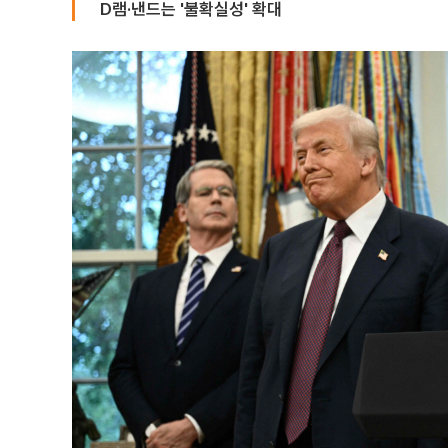
D램·낸드는 '불확실성' 확대