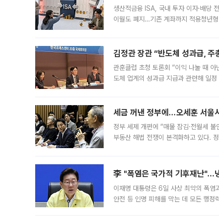
생산적금융 ISA, 국내 투자 이자·배당
이월도 폐지…기존 계좌까지 적용청년형 
는 5년마다 계좌를 해지하라는 건가요?”
편을
김정관 장관 “반도체 성과급, 
관훈클럽 초청 토론회 “이익 나눌 때 아
도체 업계의 성과급 지급과 관련해 일정
최근 상법·자본시장법 개정으로 기업 지
세금 꺼낸 정부에…오세훈 서울시장
정부 세제 개편에 “매물 잠김·전월세 불
부동산 해법 전쟁이 본격화하고 있다. 
드를 꺼내자 서울시는 전·월세 부담만 
李 "폭염은 국가적 기후재난"…냉
이재명 대통령은 6일 사상 최악의 폭염
안전 등 인명 피해를 막는 데 모든 행
인프라 확충 계획을 내년도 예산안에 반