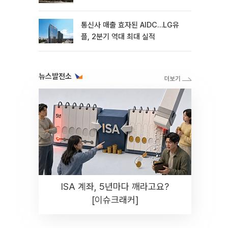
통신사 매출 효자된 AIDC…LG유
플, 2분기 역대 최대 실적
뉴스발전소
ISA 계좌, 5년마다 깨라고요?
[이슈크래커]