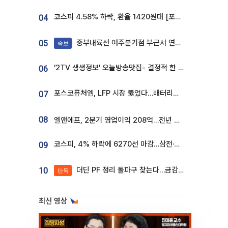
코스피 4.58% 하락, 환율 1420원대 [포토]
04
중부내륙선 여주분기점 부근서 연이은 추돌사고 발생
05
속보
'2TV 생생정보' 오늘방송맛집- 결정적 한 수, 3종 메밀면! 메밀 소바 맛집 '의○○○○'
06
포스코퓨처엠, LFP 시장 뚫었다…배터리사와 대규모 장기 공급 합의
07
08
엘앤에프, 2분기 영업이익 208억…전년 比 흑자전환
코스피, 4% 하락에 6270선 마감…삼전·SK하닉 '와르르' 각각 6%·10%대 급락
09
더딘 PF 정리 돌파구 찾는다…금감원, 1년 반 만에 매각설명회 재개
10
단독
최신 영상