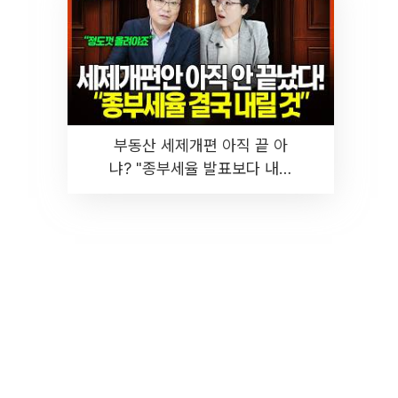
부동산 세제개편 아직 끝 아
냐? "종부세율 발표보다 내릴
것" 장기거주·양도세 전망 I 집
땅지성 I 김인만, 진미윤